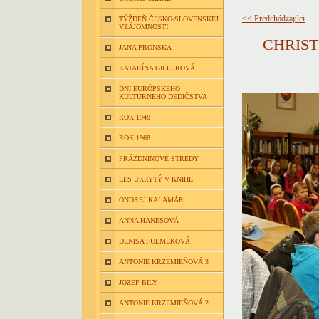
<< Predchádzajúci
TÝŽDEŇ ČESKO-SLOVENSKEJ
VZÁJOMNOSTI
CHRIST
JANA PRONSKÁ
KATARÍNA GILLEROVÁ
DNI EURÓPSKEHO
KULTÚRNEHO DEDIČSTVA
ROK 1948
ROK 1968
PRÁZDNINOVÉ STREDY
LES UKRYTÝ V KNIHE
ONDREJ KALAMÁR
ANNA HANESOVÁ
DENISA FULMEKOVÁ
ANTONIE KRZEMIEŇOVÁ 3
JOZEF BILY
ANTONIE KRZEMIEŇOVÁ 2