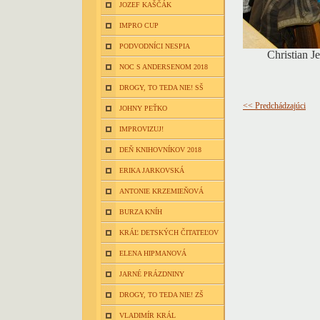
JOZEF KAŠČÁK
IMPRO CUP
PODVODNÍCI NESPIA
Christian J
NOC S ANDERSENOM 2018
DROGY, TO TEDA NIE! SŠ
<< Predchádzajúci
JOHNY PEŤKO
IMPROVIZUJ!
DEŇ KNIHOVNÍKOV 2018
ERIKA JARKOVSKÁ
ANTONIE KRZEMIEŇOVÁ
BURZA KNÍH
KRÁĽ DETSKÝCH ČITATEĽOV
ELENA HIPMANOVÁ
JARNÉ PRÁZDNINY
DROGY, TO TEDA NIE! ZŠ
VLADIMÍR KRÁL