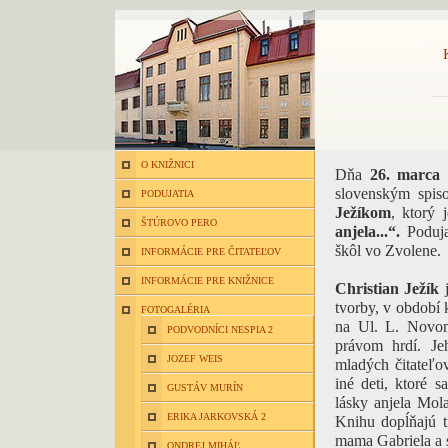
O KNIŽNICI
Dňa
26. marca
slovenským spis
PODUJATIA
Ježíkom
, ktorý
ŠTÚROVO PERO
anjela...“.
Poduja
škôl vo Zvolene.
INFORMÁCIE PRE ČITATEĽOV
INFORMÁCIE PRE KNIŽNICE
Christian Ježík
j
tvorby, v období
FOTOGALÉRIA
na Ul. L. Novom
PODVODNÍCI NESPIA 2
právom hrdí. Je
JOZEF WEIS
mladých čitateľov
iné deti, ktoré 
GUSTÁV MURÍN
lásky anjela Mol
ERIKA JARKOVSKÁ 2
Knihu dopĺňajú tr
mama Gabriela a s
ONDREJ MIHÁĽ