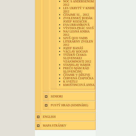
NOC S ANDERSENOM
2012
LES UKRYTÝ V KNIHE
2012
ČÍTAJME SI... 2012
ZVOLENSKÝ RODÁK
JOZEF KOZÁČEK
EVA URBANÍKOVÁ
VÝSTAVA PRÁC SSUŠ
NAJ LESNÁ KNIHA
2012
SZUŠ QUO VADIS
LITERÁRNY ZVOLEN
2012
JOZEF BANÁŠ
VÁCLAV KOCIAN
TÝŽDEŇ ČESKO-
SLOVENSKEJ
VZÁJOMNOSTI 2012
STANISLAV HÁBER
PREČO MÁM RÁD
SLOVENČINU
ČÍTANIE V DŽEZVE
ČERVENÁ ČIAPOČKA
K SVETLU
KMOŠTINCOVÁ ANNA
SENIORI
PUSTÝ HRAD (SEMINÁRE)
ENGLISH
MAPA STRÁNKY