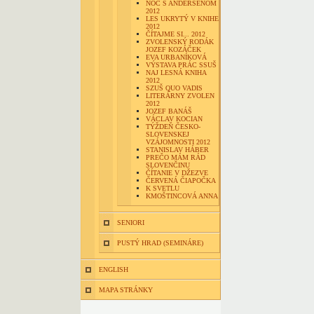
NOC S ANDERSENOM
2012
LES UKRYTÝ V KNIHE
2012
ČÍTAJME SI... 2012
ZVOLENSKÝ RODÁK
JOZEF KOZÁČEK
EVA URBANÍKOVÁ
VÝSTAVA PRÁC SSUŠ
NAJ LESNÁ KNIHA
2012
SZUŠ QUO VADIS
LITERÁRNY ZVOLEN
2012
JOZEF BANÁŠ
VÁCLAV KOCIAN
TÝŽDEŇ ČESKO-
SLOVENSKEJ
VZÁJOMNOSTI 2012
STANISLAV HÁBER
PREČO MÁM RÁD
SLOVENČINU
ČÍTANIE V DŽEZVE
ČERVENÁ ČIAPOČKA
K SVETLU
KMOŠTINCOVÁ ANNA
SENIORI
PUSTÝ HRAD (SEMINÁRE)
ENGLISH
MAPA STRÁNKY