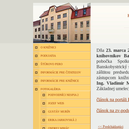
O KNIŽNICI
Dňa
23. marca 
knihovníkov Ba
PODUJATIA
pobočka Spolk
ŠTÚROVO PERO
Banskobystrický 
záštitou predse
INFORMÁCIE PRE ČITATEĽOV
zástupcom knižn
INFORMÁCIE PRE KNIŽNICE
Ing. Vladimír 
Základnej umeleck
FOTOGALÉRIA
PODVODNÍCI NESPIA 2
článok na portál
JOZEF WEIS
článok na zv-pod
GUSTÁV MURÍN
ERIKA JARKOVSKÁ 2
<< Predchádzajúci
ONDREJ MIHÁĽ