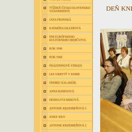
DEŇ KN
TÝŽDEŇ ČESKO-SLOVENSKEJ
VZÁJOMNOSTI
JANA PRONSKÁ
KATARÍNA GILLEROVÁ
DNI EURÓPSKEHO
KULTÚRNEHO DEDIČSTVA
ROK 1948
ROK 1968
PRÁZDNINOVÉ STREDY
LES UKRYTÝ V KNIHE
ONDREJ KALAMÁR
ANNA HANESOVÁ
DENISA FULMEKOVÁ
ANTONIE KRZEMIEŇOVÁ 3
JOZEF BILY
ANTONIE KRZEMIEŇOVÁ 2