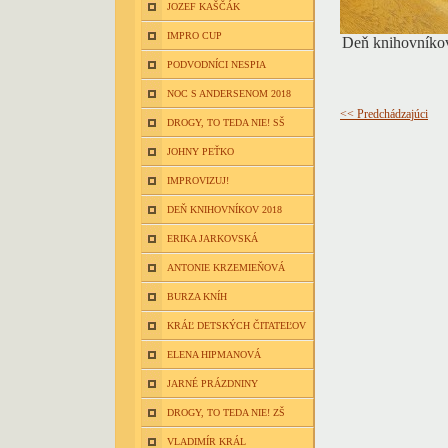
JOZEF KAŠČÁK
IMPRO CUP
Deň knihovníkov 
PODVODNÍCI NESPIA
NOC S ANDERSENOM 2018
<< Predchádzajúci
DROGY, TO TEDA NIE! SŠ
JOHNY PEŤKO
IMPROVIZUJ!
DEŇ KNIHOVNÍKOV 2018
ERIKA JARKOVSKÁ
ANTONIE KRZEMIEŇOVÁ
BURZA KNÍH
KRÁĽ DETSKÝCH ČITATEĽOV
ELENA HIPMANOVÁ
JARNÉ PRÁZDNINY
DROGY, TO TEDA NIE! ZŠ
VLADIMÍR KRÁL