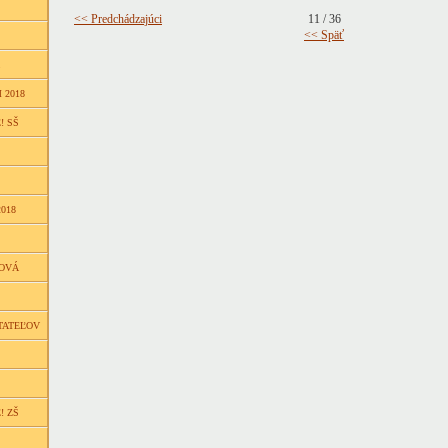
<< Predchádzajúci
11 / 36
<< Späť
 2018
! SŠ
018
ŇOVÁ
TATEĽOV
! ZŠ