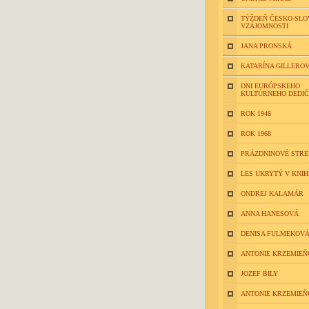
TÝŽDEŇ ČESKO-SLO
VZÁJOMNOSTI
JANA PRONSKÁ
KATARÍNA GILLERO
DNI EURÓPSKEHO
KULTÚRNEHO DEDI
ROK 1948
ROK 1968
PRÁZDNINOVÉ STR
LES UKRYTÝ V KNIH
ONDREJ KALAMÁR
ANNA HANESOVÁ
DENISA FULMEKOV
ANTONIE KRZEMIEŇ
JOZEF BILY
ANTONIE KRZEMIEŇ