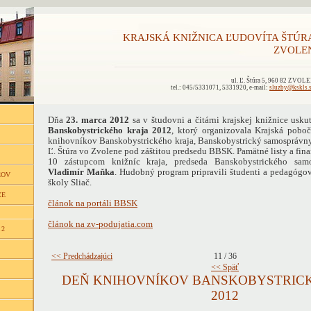
KRAJSKÁ KNIŽNICA ĽUDOVÍTA ŠTÚR
ZVOLE
ul. Ľ. Štúra 5, 960 82 ZVOL
tel.: 045/5331071, 5331920, e-mail:
sluzby@kskls.
Dňa
23. marca 2012
sa v študovni a čitárni krajskej knižnice usku
Banskobystrického kraja 2012
, ktorý organizovala Krajská pobo
knihovníkov Banskobystrického kraja, Banskobystrický samosprávny 
Ľ. Štúra vo Zvolene pod záštitou predsedu BBSK. Pamätné listy a fi
10 zástupcom knižníc kraja, predseda Banskobystrického sam
Vladimír Maňka
. Hudobný program pripravili študenti a pedagógo
ĽOV
školy Sliač.
CE
článok na portáli BBSK
článok na zv-podujatia.com
 2
<< Predchádzajúci
11 / 36
<< Späť
DEŇ KNIHOVNÍKOV BANSKOBYSTRIC
2012