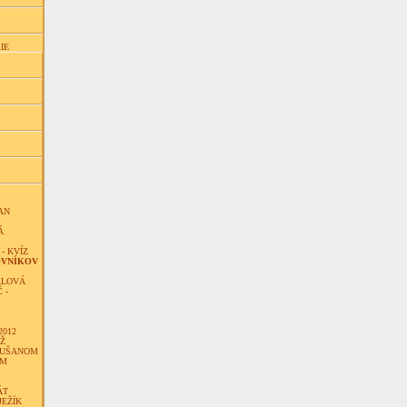
IE
AN
Á
- KVÍZ
OVNÍKOV
ALOVÁ
 -
2012
ÁŽ
DUŠANOM
OM
ÁT
JEŽÍK