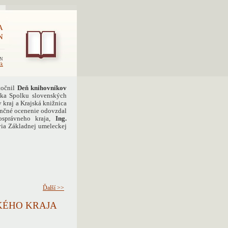
A
N
EN
sk
točnil
Deň knihovníkov
čka Spolku slovenských
kraj a Krajská knižnica
nančné ocenenie odovzdal
osprávneho kraja,
Ing.
via Základnej umeleckej
Ďalší >>
KÉHO KRAJA