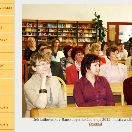
VENSKEJ
VÁ
ČSTVA
EDY
E
Á
OVÁ 3
Deň knihovníkov Banskobystrického kraja 2012 - hostia a zás
Original
OVÁ 2