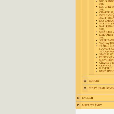
NOC S AND
2012
LES UKRYTÝ
2012
ČÍTAJME SI..
ZVOLENSK
JOZEF KOZ
EVA URBAN
VÝSTAVA P
NAJ LESNÁ 
2012
SZUŠ QUO V
LITERÁRNY
2012
JOZEF BAN
VÁCLAV KO
TÝŽDEŇ ČE
SLOVENSKE
VZÁJOMNOST
STANISLAV
PREČO MÁ
SLOVENČIN
ČÍTANIE V 
ČERVENÁ Č
K SVETLU
KMOŠTINCO
SENIORI
PUSTÝ HRAD (SEMI
ENGLISH
MAPA STRÁNKY