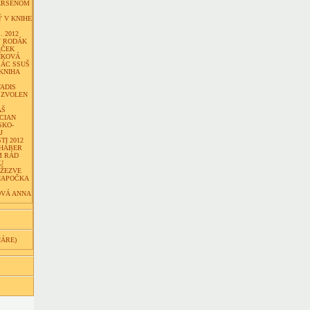
ERSENOM
 V KNIHE
. 2012
Ý RODÁK
ÁČEK
ÍKOVÁ
RÁC SSUŠ
KNIHA
ADIS
 ZVOLEN
ÁŠ
CIAN
SKO-
J
I 2012
 HÁBER
M RÁD
U
DŽEZVE
IAPOČKA
VÁ ANNA
NÁRE)