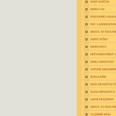
JOZEF KAŠČÁK
IMPRO CUP
PODVODNÍCI NESPIA
NOC S ANDERSENOM
DROGY, TO TEDA NIE
JOHNY PEŤKO
IMPROVIZUJ!
DEŇ KNIHOVNÍKOV 2
ERIKA JARKOVSKÁ
ANTONIE KRZEMIE
BURZA KNÍH
KRÁĽ DETSKÝCH ČI
ELENA HIPMANOVÁ
JARNÉ PRÁZDNINY
DROGY, TO TEDA NIE
VLADIMÍR KRÁL