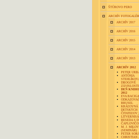
ŠTÚROVO PERO
ARCHÍV FOTOGALÉR
ARCHÍV 2017
ARCHÍV 2016
ARCHÍV 2015
ARCHÍV 2014
ARCHÍV 2013
ARCHÍV 2012
PETER URB
ANTÓNIA
STEHLÍKOV
DROGOVÉ
ZÁVISLOSTI 
DEŇ KNIH
2012
EVA BACIG
ODKAZOVAČ
BRUSEL
KRÁĽOVNÁ
DETSKÝCH
ČITATEĽOV 
LITVERNIS
BESEDA S 
ČAPLOVIČ
M. J. MILOV
(SEMINÁR)
PETER SOR
CHRISTIAN 