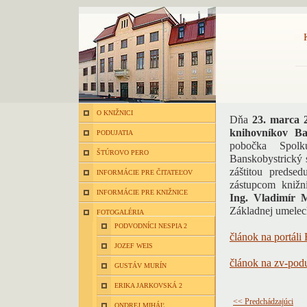
O KNIŽNICI
Dňa
23. marca 
knihovníkov Ba
PODUJATIA
pobočka Spolk
ŠTÚROVO PERO
Banskobystrický 
záštitou predse
INFORMÁCIE PRE ČITATEĽOV
zástupcom knižn
INFORMÁCIE PRE KNIŽNICE
Ing. Vladimír 
Základnej umeleck
FOTOGALÉRIA
PODVODNÍCI NESPIA 2
článok na portál
JOZEF WEIS
článok na zv-pod
GUSTÁV MURÍN
ERIKA JARKOVSKÁ 2
<< Predchádzajúci
ONDREJ MIHÁĽ