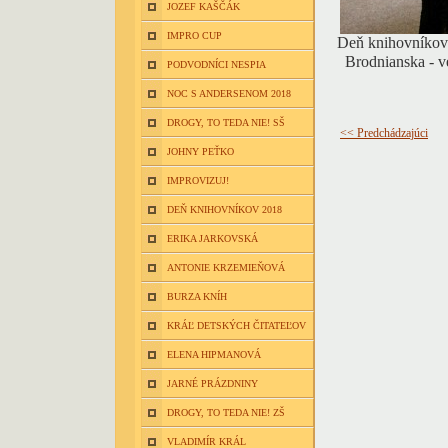
JOZEF KAŠČÁK
IMPRO CUP
Deň knihovníkov 
Brodnianska - v
PODVODNÍCI NESPIA
NOC S ANDERSENOM 2018
DROGY, TO TEDA NIE! SŠ
<< Predchádzajúci
JOHNY PEŤKO
IMPROVIZUJ!
DEŇ KNIHOVNÍKOV 2018
ERIKA JARKOVSKÁ
ANTONIE KRZEMIEŇOVÁ
BURZA KNÍH
KRÁĽ DETSKÝCH ČITATEĽOV
ELENA HIPMANOVÁ
JARNÉ PRÁZDNINY
DROGY, TO TEDA NIE! ZŠ
VLADIMÍR KRÁL