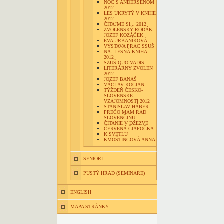
NOC S ANDERSENOM
2012
LES UKRYTÝ V KNIHE
2012
ČÍTAJME SI... 2012
ZVOLENSKÝ RODÁK
JOZEF KOZÁČEK
EVA URBANÍKOVÁ
VÝSTAVA PRÁC SSUŠ
NAJ LESNÁ KNIHA
2012
SZUŠ QUO VADIS
LITERÁRNY ZVOLEN
2012
JOZEF BANÁŠ
VÁCLAV KOCIAN
TÝŽDEŇ ČESKO-
SLOVENSKEJ
VZÁJOMNOSTI 2012
STANISLAV HÁBER
PREČO MÁM RÁD
SLOVENČINU
ČÍTANIE V DŽEZVE
ČERVENÁ ČIAPOČKA
K SVETLU
KMOŠTINCOVÁ ANNA
SENIORI
PUSTÝ HRAD (SEMINÁRE)
ENGLISH
MAPA STRÁNKY