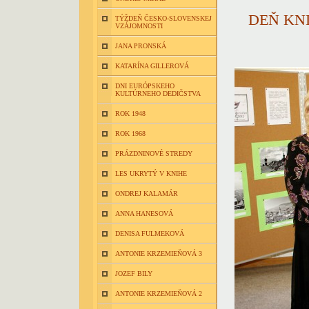
DEŇ KN
TÝŽDEŇ ČESKO-SLOVENSKEJ
VZÁJOMNOSTI
JANA PRONSKÁ
KATARÍNA GILLEROVÁ
DNI EURÓPSKEHO
KULTÚRNEHO DEDIČSTVA
ROK 1948
ROK 1968
PRÁZDNINOVÉ STREDY
LES UKRYTÝ V KNIHE
ONDREJ KALAMÁR
ANNA HANESOVÁ
DENISA FULMEKOVÁ
ANTONIE KRZEMIEŇOVÁ 3
JOZEF BILY
ANTONIE KRZEMIEŇOVÁ 2