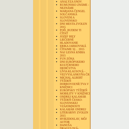
ANALÝZA SNOV
RUMUNSKO ZNÁME -
NEZNÁME
MARIANA ČENGEL
SOLČANSKÁ
SLOVENI A
SLOVENSKO
DNI MESTA ZVOLEN
2015
POĎ, BUDEM TI
ČÍTAŤ
JOZEF BILY
LIEČEBNÉ
HLADOVANIE
ERIKA JARKOVSKÁ
ČÍTAJME SI... 2015
NAJ LESNÁ KNIHA
2015
FUN ZÓNA
DNI EURÓPSKEHO
KULTÚRNEHO
DEDIČSTVA
LÍVIA KLAUSOVÁ -
VEĽVYSLANKYŇA ČR
MICHAL ALBERT
TÝŽDEŇ
DOBROVOĽNÍCTVA V
KNIŽNICI
EURÓPSKY TÝŽDEŇ
MOBILITY V KNIŽNICI
ONDREJ KALAMÁR
TÝŽDEŇ ČESKO-
SLOVENSKEJ
VZÁJOMNOSTI
KALAMÁR ONDREJ
LITERÁRNY ZVOLEN
2015
HVIEZDOSLAV, MÔJ
AUTOR
DANUŠA
DRAGULOVÁ-