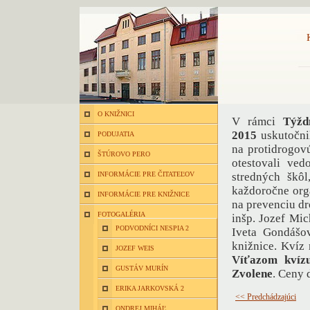
O KNIŽNICI
V rámci
Týžd
2015
uskutočni
PODUJATIA
na protidrogov
ŠTÚROVO PERO
otestovali ved
INFORMÁCIE PRE ČITATEĽOV
stredných škôl
každoročne org
INFORMÁCIE PRE KNIŽNICE
na prevenciu dr
FOTOGALÉRIA
inšp. Jozef Mic
PODVODNÍCI NESPIA 2
Iveta Gondášo
knižnice. Kvíz 
JOZEF WEIS
Víťazom kvíz
GUSTÁV MURÍN
Zvolene
. Ceny 
ERIKA JARKOVSKÁ 2
<< Predchádzajúci
ONDREJ MIHÁĽ