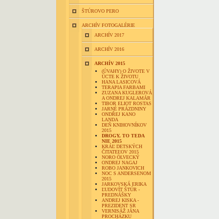
ŠTÚROVO PERO
ARCHÍV FOTOGALÉRIE
ARCHÍV 2017
ARCHÍV 2016
ARCHÍV 2015
(ÚVAHY) O ŽIVOTE V
ÚCTE K ŽIVOTU
HANA LASICOVÁ
TERAPIA FARBAMI
ZUZANA KUGLEROVÁ
A ONDREJ KALAMÁR
TIBOR ELIOT ROSTAS
JARNÉ PRÁZDNINY
ONDŘEJ KANO
LANDA
DEŇ KNIHOVNÍKOV
2015
DROGY, TO TEDA
NIE 2015
KRÁĽ DETSKÝCH
ČITATEĽOV 2015
NORO ÖLVECKÝ
ONDREJ NAGAJ
ROBO JANKOVICH
NOC S ANDERSENOM
2015
JARKOVSKÁ ERIKA
ĽUDOVÍT ŠTÚR -
PREDNÁŠKY
ANDREJ KISKA -
PREZIDENT SR
VERNISÁŽ JÁNA
PROCHÁZKU