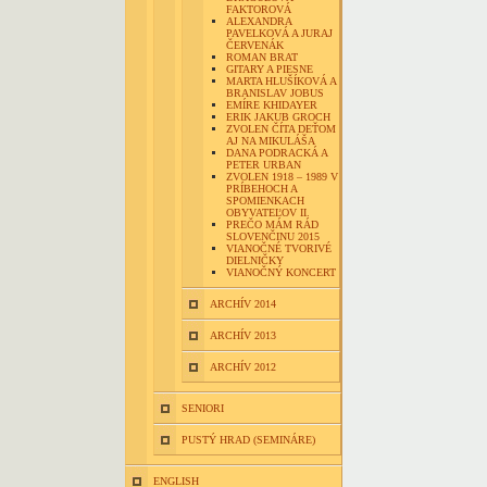
FAKTOROVÁ
ALEXANDRA
PAVELKOVÁ A JURAJ
ČERVENÁK
ROMAN BRAT
GITARY A PIESNE
MARTA HLUŠÍKOVÁ A
BRANISLAV JOBUS
EMÍRE KHIDAYER
ERIK JAKUB GROCH
ZVOLEN ČÍTA DEŤOM
AJ NA MIKULÁŠA
DANA PODRACKÁ A
PETER URBAN
ZVOLEN 1918 – 1989 V
PRÍBEHOCH A
SPOMIENKACH
OBYVATEĽOV II.
PREČO MÁM RÁD
SLOVENČINU 2015
VIANOČNÉ TVORIVÉ
DIELNIČKY
VIANOČNÝ KONCERT
ARCHÍV 2014
ARCHÍV 2013
ARCHÍV 2012
SENIORI
PUSTÝ HRAD (SEMINÁRE)
ENGLISH