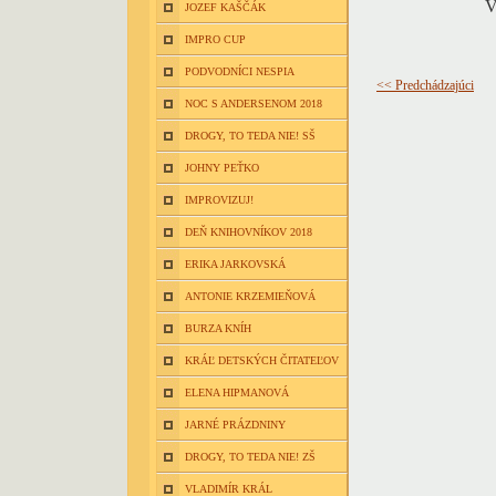
V
JOZEF KAŠČÁK
IMPRO CUP
PODVODNÍCI NESPIA
<< Predchádzajúci
NOC S ANDERSENOM 2018
DROGY, TO TEDA NIE! SŠ
JOHNY PEŤKO
IMPROVIZUJ!
DEŇ KNIHOVNÍKOV 2018
ERIKA JARKOVSKÁ
ANTONIE KRZEMIEŇOVÁ
BURZA KNÍH
KRÁĽ DETSKÝCH ČITATEĽOV
ELENA HIPMANOVÁ
JARNÉ PRÁZDNINY
DROGY, TO TEDA NIE! ZŠ
VLADIMÍR KRÁL