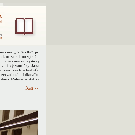
A
N
EN
sk
názvom „K Svetlu
“ pri
bodkou za rokom výročia
ci
z vernisáže výstavy
vovali výtvarníčky
Jana
 priestoroch schodišťa,
cert
známeho folkového
ilana Rúfusa
a stal sa
Ďalší >>