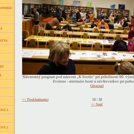
VENSKEJ
VÁ
ČSTVA
EDY
E
Slávnostný program pod názvom „K Svetlu“ pri príležitosti 90. výroč
Zvolene - stretnutie hostí a návštevníkov pri poho
Original
<< Predchádzajúci
16 / 18
Á
<< Späť
OVÁ 3
OVÁ 2