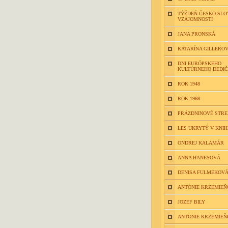
TÝŽDEŇ ČESKO-SLO
VZÁJOMNOSTI
JANA PRONSKÁ
KATARÍNA GILLERO
DNI EURÓPSKEHO
KULTÚRNEHO DEDI
ROK 1948
ROK 1968
PRÁZDNINOVÉ STR
LES UKRYTÝ V KNIH
ONDREJ KALAMÁR
ANNA HANESOVÁ
DENISA FULMEKOV
ANTONIE KRZEMIEŇ
JOZEF BILY
ANTONIE KRZEMIEŇ