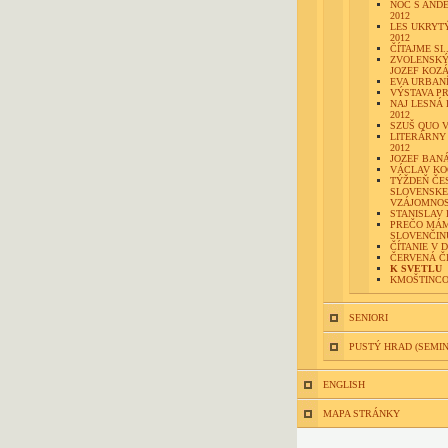
NOC S AND
2012
LES UKRYTÝ
2012
ČÍTAJME SI..
ZVOLENSK
JOZEF KOZ
EVA URBAN
VÝSTAVA P
NAJ LESNÁ 
2012
SZUŠ QUO V
LITERÁRNY
2012
JOZEF BAN
VÁCLAV KO
TÝŽDEŇ ČE
SLOVENSKE
VZÁJOMNOST
STANISLAV
PREČO MÁ
SLOVENČIN
ČÍTANIE V 
ČERVENÁ Č
K SVETLU
KMOŠTINCO
SENIORI
PUSTÝ HRAD (SEMI
ENGLISH
MAPA STRÁNKY