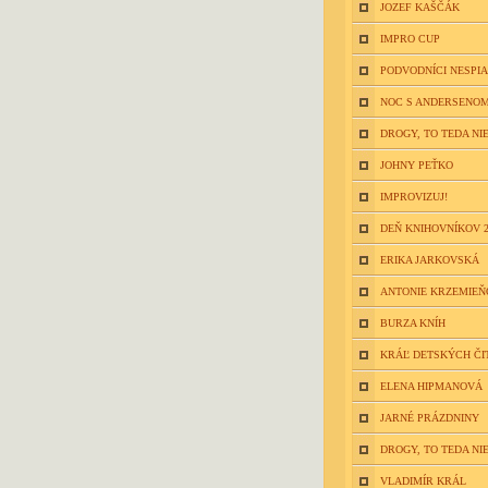
JOZEF KAŠČÁK
IMPRO CUP
PODVODNÍCI NESPIA
NOC S ANDERSENOM
DROGY, TO TEDA NIE
JOHNY PEŤKO
IMPROVIZUJ!
DEŇ KNIHOVNÍKOV 2
ERIKA JARKOVSKÁ
ANTONIE KRZEMIE
BURZA KNÍH
KRÁĽ DETSKÝCH ČI
ELENA HIPMANOVÁ
JARNÉ PRÁZDNINY
DROGY, TO TEDA NIE
VLADIMÍR KRÁL