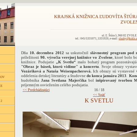
KRAJSKÁ KNIŽNICA ĽUDOVÍTA ŠTÚR
ZVOLE
ul. Ľ. Štúra 5, 960 82 ZVOL
tel.: 045/5331071, 5331920, e-mail:
sluzby@kskls.
Dňa
10. decembra 2012
sa uskutočnil
slávnostný program pod 
príležitosti
90. výročia verejnej knižnice vo Zvolene
, ktoré bolo 
knižnice. Podujatie
„K Svetlu“
malo bohatý program pozostávajú
"Obraz je báseň, ktorú vidíme" a koncertu
. Svoje obrazy vysta
Vozáriková a
Nataša Weisenpacherová.
Ich obrazy sú vystavené v
oddelenia detskej literatúry a študovne
do konca januára 2013
.
Kon
ĽOV
hudobníka
Jana Svetlana Majerčíka
bol
inšpirovaný tvorbou M
príjemným osviežením celého podujatia.
CE
<< Predchádzajúci
16 / 18
<< Späť
K SVETLU
 2