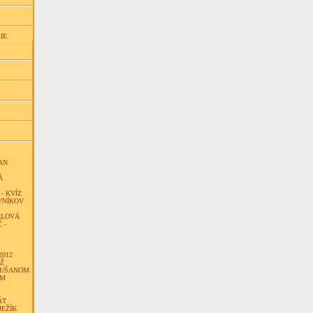
IE
AN
Á
- KVÍZ
VNÍKOV
ALOVÁ
 -
2012
ÁŽ
DUŠANOM
OM
ÁT
JEŽÍK