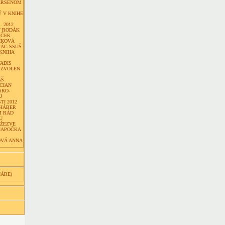
ERSENOM
 V KNIHE
. 2012
Ý RODÁK
ÁČEK
ÍKOVÁ
RÁC SSUŠ
KNIHA
ADIS
 ZVOLEN
ÁŠ
CIAN
SKO-
J
I 2012
 HÁBER
M RÁD
U
DŽEZVE
IAPOČKA
VÁ ANNA
NÁRE)