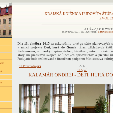
KRAJSKÁ KNIŽNICA ĽUDOVÍTA ŠTÚR
ZVOLE
ul. Ľ. Štúra 5, 960 82 ZVOL
tel.: 045/5331071, 5331920, e-mail:
sluzby@kskls.
Dňa
13. októbra 2015
sa uskutočnilo prvé zo série plánovaných st
v rámci projektu
Deti, hurá do čítania!
Žiaci základných škôl 
Kalamárom
, zvolenským spisovateľom, básnikom, autorom aforizmov
ktorý im predstavil svojich obľúbených spisovateľov a prečítal u
Podujatie bolo realizované s finančnou podporou Ministerstva kultúr
ĽOV
<< Predchádzajúci
2 / 6
<< Späť
CE
KALAMÁR ONDREJ - DETI, HURÁ DO
 2