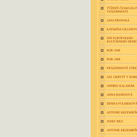
TÝŽDEŇ ČESKO-SLO
VZÁJOMNOSTI
JANA PRONSKÁ
KATARÍNA GILLERO
DNI EURÓPSKEHO
KULTÚRNEHO DEDI
ROK 1948
ROK 1968
PRÁZDNINOVÉ STR
LES UKRYTÝ V KNIH
ONDREJ KALAMÁR
ANNA HANESOVÁ
DENISA FULMEKOV
ANTONIE KRZEMIEŇ
JOZEF BILY
ANTONIE KRZEMIEŇ