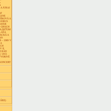
Á
A
A JURAJ
AT
IESNE
ŠÍKOVÁ A
 JOBUS
DAYER
B GROCH
TA DEŤOM
ULÁŠA
ACKÁ A
AN
 – 1989 V
 A
ACH
 II.
M RÁD
 2015
TVORIVÉ
KONCERT
NÁRE)