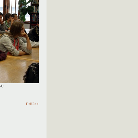
i)
Ďalší >>