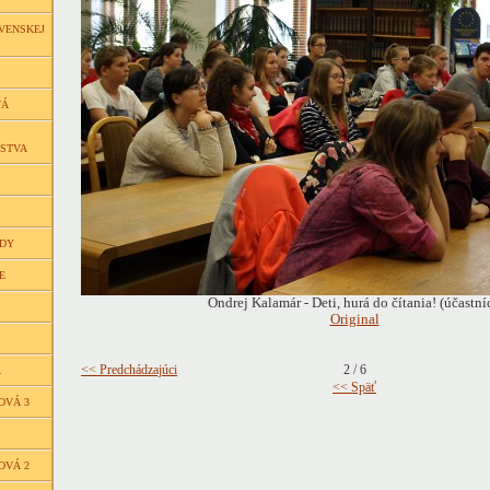
VENSKEJ
VÁ
ČSTVA
EDY
E
Ondrej Kalamár - Deti, hurá do čítania! (účastníc
Original
<< Predchádzajúci
2 / 6
Á
<< Späť
OVÁ 3
OVÁ 2