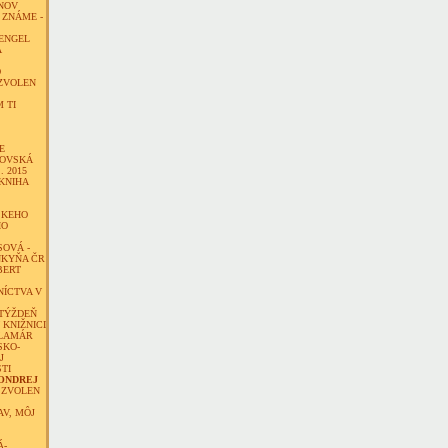
NOV
ZNÁME -
ENGEL
Á
O
 ZVOLEN
 TI
E
KOVSKÁ
. 2015
KNIHA
SKEHO
HO
SOVÁ -
KYŇA ČR
BERT
ÍCTVA V
TÝŽDEŇ
 KNIŽNICI
ALAMÁR
SKO-
J
TI
ONDREJ
 ZVOLEN
AV, MÔJ
Á-