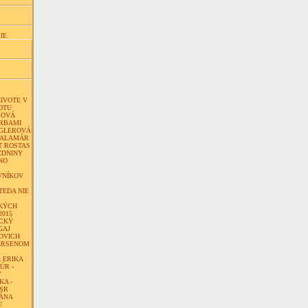
IE
ŽIVOTE V
OTU
COVÁ
ARBAMI
GLEROVÁ
KALAMÁR
T ROSTAS
ZDNINY
NO
VNÍKOV
TEDA NIE
KÝCH
2015
CKÝ
GAJ
OVICH
ERSENOM
 ERIKA
ÚR -
Y
KA -
 SR
JÁNA
U