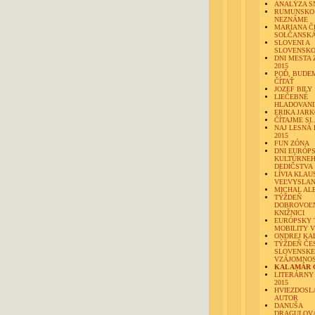
ANALÝZA S
RUMUNSKO 
NEZNÁME
MARIANA Č
SOLČANSK
SLOVENI A
SLOVENSK
DNI MESTA
2015
POĎ, BUDEM
ČÍTAŤ
JOZEF BILY
LIEČEBNÉ
HLADOVANI
ERIKA JAR
ČÍTAJME SI..
NAJ LESNÁ 
2015
FUN ZÓNA
DNI EURÓP
KULTÚRNE
DEDIČSTVA
LÍVIA KLAU
VEĽVYSLAN
MICHAL AL
TÝŽDEŇ
DOBROVOĽN
KNIŽNICI
EURÓPSKY 
MOBILITY V
ONDREJ K
TÝŽDEŇ ČE
SLOVENSKE
VZÁJOMNOS
KALAMÁR 
LITERÁRNY
2015
HVIEZDOSL
AUTOR
DANUŠA
DRAGULOV