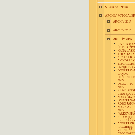
ŠTÚROVO PERO
ARCHÍV FOTOGALÉR
ARCHÍV 2017
ARCHÍV 2016
ARCHÍV 2015
(ÚVAHY) O 
ÚCTE K ŽIV
HANA LASI
TERAPIA F
ZUZANA KU
A ONDREJ 
TIBOR ELIO
JARNÉ PRÁ
ONDŘEJ KA
LANDA
DEŇ KNIHO
2015
DROGY, TO 
2015
KRÁĽ DETS
ČITATEĽOV 
NORO ÖLVE
ONDREJ NA
ROBO JANK
NOC S AND
2015
JARKOVSKÁ
ĽUDOVÍT ŠT
PREDNÁŠK
ANDREJ KIS
PREZIDENT
VERNISÁŽ 
PROCHÁZK