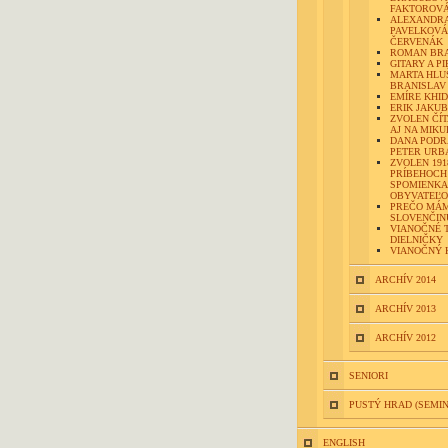
FAKTOROV
ALEXANDR
PAVELKOVÁ 
ČERVENÁK
ROMAN BR
GITARY A P
MARTA HLU
BRANISLAV
EMÍRE KHI
ERIK JAKU
ZVOLEN ČÍ
AJ NA MIK
DANA PODR
PETER URB
ZVOLEN 1918
PRÍBEHOCH
SPOMIENK
OBYVATEĽOV
PREČO MÁ
SLOVENČINU
VIANOČNÉ 
DIELNIČKY
VIANOČNÝ 
ARCHÍV 2014
ARCHÍV 2013
ARCHÍV 2012
SENIORI
PUSTÝ HRAD (SEMI
ENGLISH