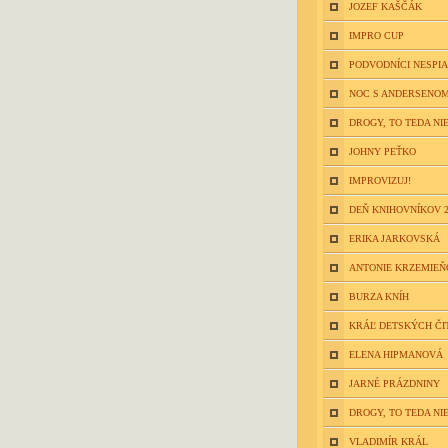
JOZEF KAŠČÁK
IMPRO CUP
PODVODNÍCI NESPIA
NOC S ANDERSENOM
DROGY, TO TEDA NIE
JOHNY PEŤKO
IMPROVIZUJ!
DEŇ KNIHOVNÍKOV 2
ERIKA JARKOVSKÁ
ANTONIE KRZEMIE
BURZA KNÍH
KRÁĽ DETSKÝCH ČI
ELENA HIPMANOVÁ
JARNÉ PRÁZDNINY
DROGY, TO TEDA NIE
VLADIMÍR KRÁL