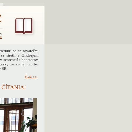
A
N
EN
sk
retnutí so spisovateľmi
sa stretli s
Ondrejom
, sentencií a bonmotov,
kážky zo svojej tvorby.
y SR.
Ďalší >>
 ČÍTANIA!