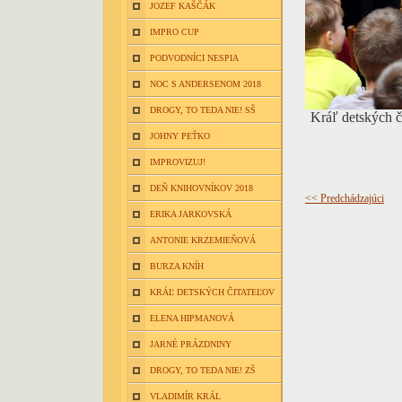
JOZEF KAŠČÁK
IMPRO CUP
PODVODNÍCI NESPIA
NOC S ANDERSENOM 2018
DROGY, TO TEDA NIE! SŠ
Kráľ detských č
JOHNY PEŤKO
IMPROVIZUJ!
DEŇ KNIHOVNÍKOV 2018
<< Predchádzajúci
ERIKA JARKOVSKÁ
ANTONIE KRZEMIEŇOVÁ
BURZA KNÍH
KRÁĽ DETSKÝCH ČITATEĽOV
ELENA HIPMANOVÁ
JARNÉ PRÁZDNINY
DROGY, TO TEDA NIE! ZŠ
VLADIMÍR KRÁL