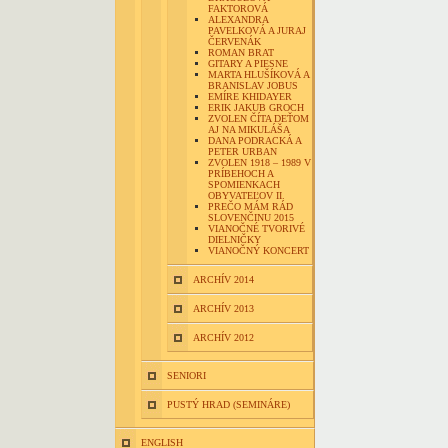
FAKTOROVÁ
ALEXANDRA
PAVELKOVÁ A JURAJ
ČERVENÁK
ROMAN BRAT
GITARY A PIESNE
MARTA HLUŠÍKOVÁ A
BRANISLAV JOBUS
EMÍRE KHIDAYER
ERIK JAKUB GROCH
ZVOLEN ČÍTA DEŤOM
AJ NA MIKULÁŠA
DANA PODRACKÁ A
PETER URBAN
ZVOLEN 1918 – 1989 V
PRÍBEHOCH A
SPOMIENKACH
OBYVATEĽOV II.
PREČO MÁM RÁD
SLOVENČINU 2015
VIANOČNÉ TVORIVÉ
DIELNIČKY
VIANOČNÝ KONCERT
ARCHÍV 2014
ARCHÍV 2013
ARCHÍV 2012
SENIORI
PUSTÝ HRAD (SEMINÁRE)
ENGLISH