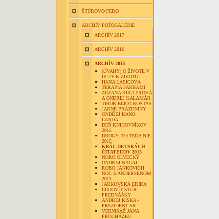
ŠTÚROVO PERO
ARCHÍV FOTOGALÉRIE
ARCHÍV 2017
ARCHÍV 2016
ARCHÍV 2015
(ÚVAHY) O ŽIVOTE V
ÚCTE K ŽIVOTU
HANA LASICOVÁ
TERAPIA FARBAMI
ZUZANA KUGLEROVÁ
A ONDREJ KALAMÁR
TIBOR ELIOT ROSTAS
JARNÉ PRÁZDNINY
ONDŘEJ KANO
LANDA
DEŇ KNIHOVNÍKOV
2015
DROGY, TO TEDA NIE
2015
KRÁĽ DETSKÝCH
ČITATEĽOV 2015
NORO ÖLVECKÝ
ONDREJ NAGAJ
ROBO JANKOVICH
NOC S ANDERSENOM
2015
JARKOVSKÁ ERIKA
ĽUDOVÍT ŠTÚR -
PREDNÁŠKY
ANDREJ KISKA -
PREZIDENT SR
VERNISÁŽ JÁNA
PROCHÁZKU