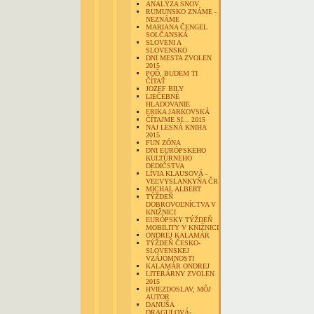
ANALÝZA SNOV
RUMUNSKO ZNÁME -
NEZNÁME
MARIANA ČENGEL
SOLČANSKÁ
SLOVENI A
SLOVENSKO
DNI MESTA ZVOLEN
2015
POĎ, BUDEM TI
ČÍTAŤ
JOZEF BILY
LIEČEBNÉ
HLADOVANIE
ERIKA JARKOVSKÁ
ČÍTAJME SI... 2015
NAJ LESNÁ KNIHA
2015
FUN ZÓNA
DNI EURÓPSKEHO
KULTÚRNEHO
DEDIČSTVA
LÍVIA KLAUSOVÁ -
VEĽVYSLANKYŇA ČR
MICHAL ALBERT
TÝŽDEŇ
DOBROVOĽNÍCTVA V
KNIŽNICI
EURÓPSKY TÝŽDEŇ
MOBILITY V KNIŽNICI
ONDREJ KALAMÁR
TÝŽDEŇ ČESKO-
SLOVENSKEJ
VZÁJOMNOSTI
KALAMÁR ONDREJ
LITERÁRNY ZVOLEN
2015
HVIEZDOSLAV, MÔJ
AUTOR
DANUŠA
DRAGULOVÁ-