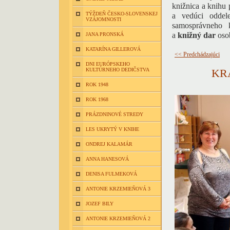
knižnica a knihu 
TÝŽDEŇ ČESKO-SLOVENSKEJ
a vedúci oddele
VZÁJOMNOSTI
samosprávneho 
a
knižný dar
oso
JANA PRONSKÁ
KATARÍNA GILLEROVÁ
<< Predchádzajúci
DNI EURÓPSKEHO
KULTÚRNEHO DEDIČSTVA
KR
ROK 1948
ROK 1968
PRÁZDNINOVÉ STREDY
LES UKRYTÝ V KNIHE
ONDREJ KALAMÁR
ANNA HANESOVÁ
DENISA FULMEKOVÁ
ANTONIE KRZEMIEŇOVÁ 3
JOZEF BILY
ANTONIE KRZEMIEŇOVÁ 2