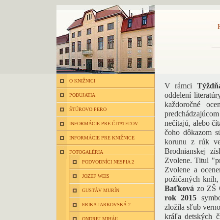
O KNIŽNICI
V rámci
Týždňa
oddelení literatú
PODUJATIA
každoročné ocen
ŠTÚROVO PERO
predchádzajúcom
nečítajú, alebo čí
INFORMÁCIE PRE ČITATEĽOV
čoho dôkazom sú
INFORMÁCIE PRE KNIŽNICE
korunu z rúk ve
Brodnianskej zí
FOTOGALÉRIA
Zvolene. Titul "
PODVODNÍCI NESPIA 2
Zvolene a ocene
JOZEF WEIS
požičaných kníh
Baťková
zo ZŠ 
GUSTÁV MURÍN
rok 2015
symbol
ERIKA JARKOVSKÁ 2
zložila sľub vern
kráľa detských či
ONDREJ MIHÁĽ