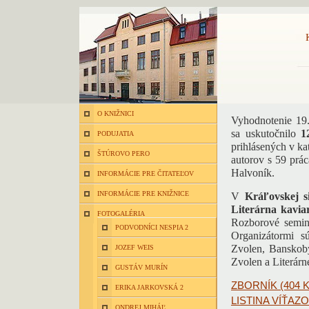
O KNIŽNICI
Vyhodnotenie 19. 
sa uskutočnilo
1
PODUJATIA
prihlásených v ka
ŠTÚROVO PERO
autorov s 59 prác
Halvoník.
INFORMÁCIE PRE ČITATEĽOV
INFORMÁCIE PRE KNIŽNICE
V
Kráľovskej s
Literárna kavi
FOTOGALÉRIA
Rozborové semi
PODVODNÍCI NESPIA 2
Organizátormi s
Zvolen, Banskoby
JOZEF WEIS
Zvolen a Literárn
GUSTÁV MURÍN
ZBORNÍK (404 K
ERIKA JARKOVSKÁ 2
LISTINA VÍŤAZOV
ONDREJ MIHÁĽ