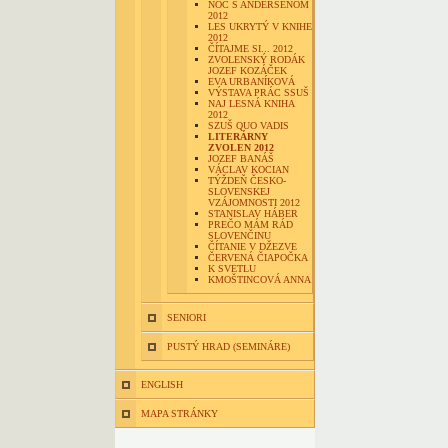
NOC S ANDERSENOM
2012
LES UKRYTÝ V KNIHE
2012
ČÍTAJME SI... 2012
ZVOLENSKÝ RODÁK
JOZEF KOZÁČEK
EVA URBANÍKOVÁ
VÝSTAVA PRÁC SSUŠ
NAJ LESNÁ KNIHA
2012
SZUŠ QUO VADIS
LITERÁRNY
ZVOLEN 2012
JOZEF BANÁŠ
VÁCLAV KOCIAN
TÝŽDEŇ ČESKO-
SLOVENSKEJ
VZÁJOMNOSTI 2012
STANISLAV HÁBER
PREČO MÁM RÁD
SLOVENČINU
ČÍTANIE V DŽEZVE
ČERVENÁ ČIAPOČKA
K SVETLU
KMOŠTINCOVÁ ANNA
SENIORI
PUSTÝ HRAD (SEMINÁRE)
ENGLISH
MAPA STRÁNKY