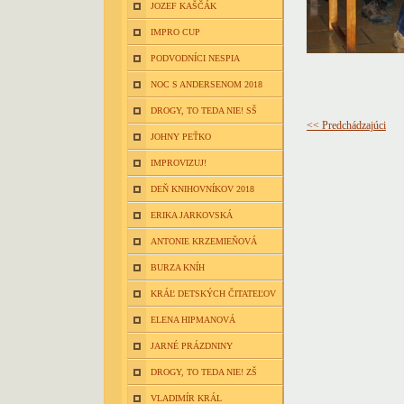
JOZEF KAŠČÁK
IMPRO CUP
PODVODNÍCI NESPIA
NOC S ANDERSENOM 2018
DROGY, TO TEDA NIE! SŠ
<< Predchádzajúci
JOHNY PEŤKO
IMPROVIZUJ!
DEŇ KNIHOVNÍKOV 2018
ERIKA JARKOVSKÁ
ANTONIE KRZEMIEŇOVÁ
BURZA KNÍH
KRÁĽ DETSKÝCH ČITATEĽOV
ELENA HIPMANOVÁ
JARNÉ PRÁZDNINY
DROGY, TO TEDA NIE! ZŠ
VLADIMÍR KRÁL