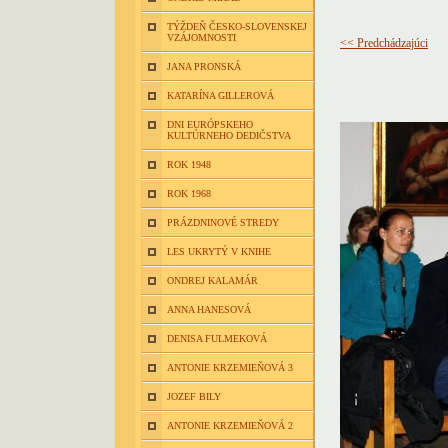
TÝŽDEŇ ČESKO-SLOVENSKEJ
VZÁJOMNOSTI
<< Predchádzajúci
JANA PRONSKÁ
KATARÍNA GILLEROVÁ
DNI EURÓPSKEHO
KULTÚRNEHO DEDIČSTVA
ROK 1948
ROK 1968
PRÁZDNINOVÉ STREDY
LES UKRYTÝ V KNIHE
ONDREJ KALAMÁR
ANNA HANESOVÁ
DENISA FULMEKOVÁ
ANTONIE KRZEMIEŇOVÁ 3
JOZEF BILY
ANTONIE KRZEMIEŇOVÁ 2