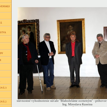
VENSKEJ
VÁ
ČSTVA
EDY
E
Á
OVÁ 3
slávnostné vyhodnotenie súťaže "Blahoželáme oceneným" - príhovor
OVÁ 2
Ing. Miroslava Kuseina