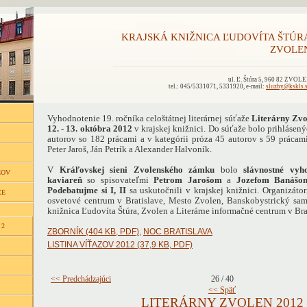
KRAJSKÁ KNIŽNICA ĽUDOVÍTA ŠTÚR
ZVOLE
ul. Ľ. Štúra 5, 960 82 ZVOL
tel.: 045/5331071, 5331920, e-mail:
sluzby@kskls.
Vyhodnotenie 19. ročníka celoštátnej literárnej súťaže
Literárny Zv
12. - 13. októbra 2012
v krajskej knižnici. Do súťaže bolo prihlásený
autorov so 182 prácami a v kategórii próza 45 autorov s 59 prácami
Peter Jaroš, Ján Petrík a Alexander Halvoník.
V
Kráľovskej sieni Zvolenského zámku
bolo
slávnostné vyh
ĽOV
kaviareň
so spisovateľmi
Petrom Jarošom
a
Jozefom Banášo
Podebatujme si I, II
sa uskutočnili v krajskej knižnici. Organizáto
CE
osvetové centrum v Bratislave, Mesto Zvolen, Banskobystrický sam
knižnica Ľudovíta Štúra, Zvolen a Literárne informačné centrum v Bra
 2
ZBORNÍK (404 KB, PDF)
,
NOC BRATISLAVA
LISTINA VÍŤAZOV 2012 (37,9 KB, PDF)
<< Predchádzajúci
26 / 40
<< Späť
LITERÁRNY ZVOLEN 2012