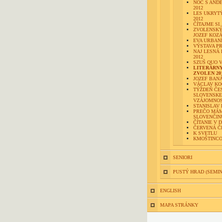
NOC S AND
2012
LES UKRYTÝ
2012
ČÍTAJME SI..
ZVOLENSK
JOZEF KOZ
EVA URBAN
VÝSTAVA P
NAJ LESNÁ 
2012
SZUŠ QUO V
LITERÁRN
ZVOLEN 20
JOZEF BAN
VÁCLAV KO
TÝŽDEŇ ČE
SLOVENSKE
VZÁJOMNOST
STANISLAV
PREČO MÁ
SLOVENČIN
ČÍTANIE V 
ČERVENÁ Č
K SVETLU
KMOŠTINCO
SENIORI
PUSTÝ HRAD (SEMI
ENGLISH
MAPA STRÁNKY