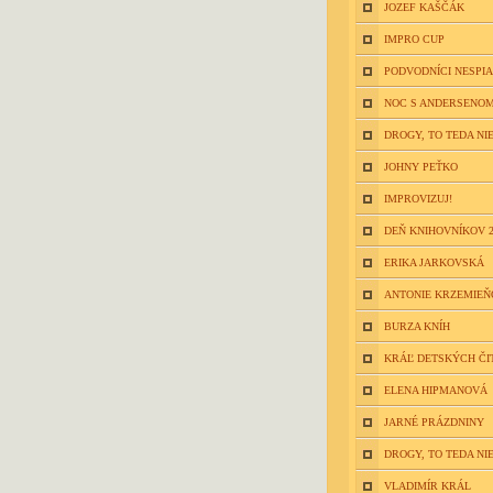
JOZEF KAŠČÁK
IMPRO CUP
PODVODNÍCI NESPIA
NOC S ANDERSENOM
DROGY, TO TEDA NIE
JOHNY PEŤKO
IMPROVIZUJ!
DEŇ KNIHOVNÍKOV 2
ERIKA JARKOVSKÁ
ANTONIE KRZEMIE
BURZA KNÍH
KRÁĽ DETSKÝCH ČI
ELENA HIPMANOVÁ
JARNÉ PRÁZDNINY
DROGY, TO TEDA NIE
VLADIMÍR KRÁL