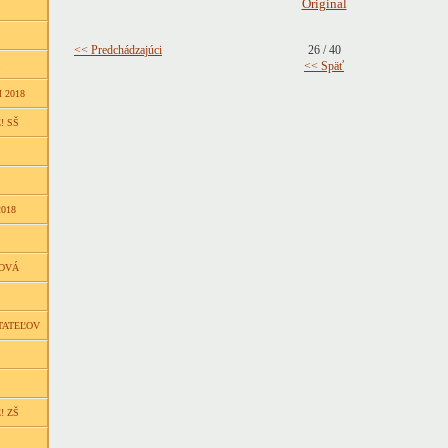
Original
<< Predchádzajúci
26 / 40
<< Späť
 2018
! SŠ
018
ŇOVÁ
TATEĽOV
! ZŠ