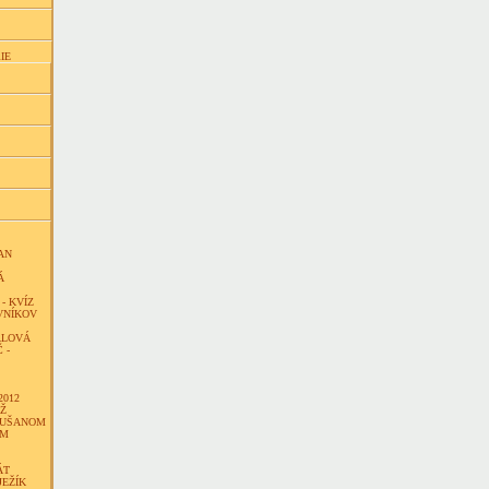
IE
AN
Á
- KVÍZ
VNÍKOV
ALOVÁ
 -
2012
ÁŽ
DUŠANOM
OM
ÁT
JEŽÍK