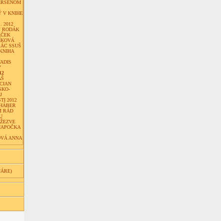
ERSENOM
 V KNIHE
. 2012
Ý RODÁK
ÁČEK
ÍKOVÁ
RÁC SSUŠ
KNIHA
ADIS
Y
12
ÁŠ
CIAN
SKO-
J
I 2012
 HÁBER
M RÁD
U
DŽEZVE
IAPOČKA
VÁ ANNA
NÁRE)