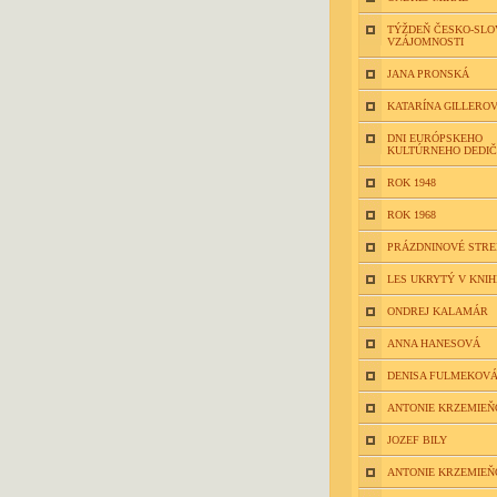
TÝŽDEŇ ČESKO-SLO
VZÁJOMNOSTI
JANA PRONSKÁ
KATARÍNA GILLERO
DNI EURÓPSKEHO
KULTÚRNEHO DEDI
ROK 1948
ROK 1968
PRÁZDNINOVÉ STR
LES UKRYTÝ V KNIH
ONDREJ KALAMÁR
ANNA HANESOVÁ
DENISA FULMEKOV
ANTONIE KRZEMIEŇ
JOZEF BILY
ANTONIE KRZEMIEŇ