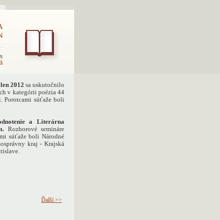
A
N
EN
sk
olen 2012
sa uskutočnilo
ch v kategórii poézia 44
. Porotcami súťaže boli
odnotenie a Literárna
m.
Rozborové semináre
rmi súťaže boli Národné
osprávny kraj - Krajská
tislave.
Ďalší >>