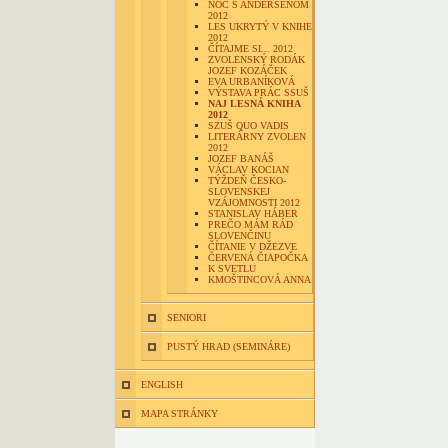
NOC S ANDERSENOM
2012
LES UKRYTÝ V KNIHE
2012
ČÍTAJME SI... 2012
ZVOLENSKÝ RODÁK
JOZEF KOZÁČEK
EVA URBANÍKOVÁ
VÝSTAVA PRÁC SSUŠ
NAJ LESNÁ KNIHA
2012
SZUŠ QUO VADIS
LITERÁRNY ZVOLEN
2012
JOZEF BANÁŠ
VÁCLAV KOCIAN
TÝŽDEŇ ČESKO-
SLOVENSKEJ
VZÁJOMNOSTI 2012
STANISLAV HÁBER
PREČO MÁM RÁD
SLOVENČINU
ČÍTANIE V DŽEZVE
ČERVENÁ ČIAPOČKA
K SVETLU
KMOŠTINCOVÁ ANNA
SENIORI
PUSTÝ HRAD (SEMINÁRE)
ENGLISH
MAPA STRÁNKY