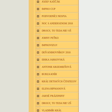
JOZEF KAŠČÁK
IMPRO CUP
PODVODNÍCI NESPIA
NOC S ANDERSENOM 2018
DROGY, TO TEDA NIE! SŠ
JOHNY PEŤKO
IMPROVIZUJ!
DEŇ KNIHOVNÍKOV 2018
ERIKA JARKOVSKÁ
ANTONIE KRZEMIEŇOVÁ
BURZA KNÍH
KRÁĽ DETSKÝCH ČITATEĽOV
ELENA HIPMANOVÁ
JARNÉ PRÁZDNINY
DROGY, TO TEDA NIE! ZŠ
VLADIMÍR KRÁL