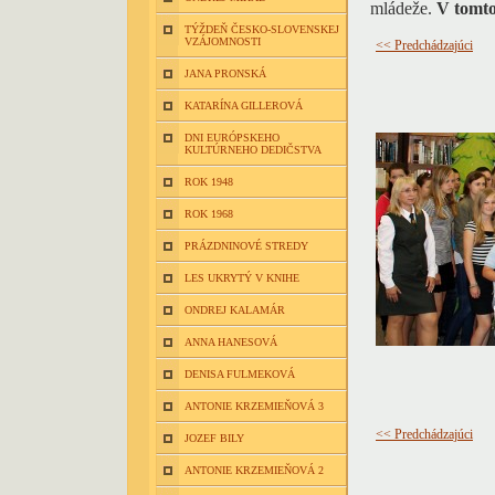
mládeže.
V tomto 
TÝŽDEŇ ČESKO-SLOVENSKEJ
VZÁJOMNOSTI
<< Predchádzajúci
JANA PRONSKÁ
KATARÍNA GILLEROVÁ
DNI EURÓPSKEHO
KULTÚRNEHO DEDIČSTVA
ROK 1948
ROK 1968
PRÁZDNINOVÉ STREDY
LES UKRYTÝ V KNIHE
ONDREJ KALAMÁR
ANNA HANESOVÁ
DENISA FULMEKOVÁ
ANTONIE KRZEMIEŇOVÁ 3
<< Predchádzajúci
JOZEF BILY
ANTONIE KRZEMIEŇOVÁ 2