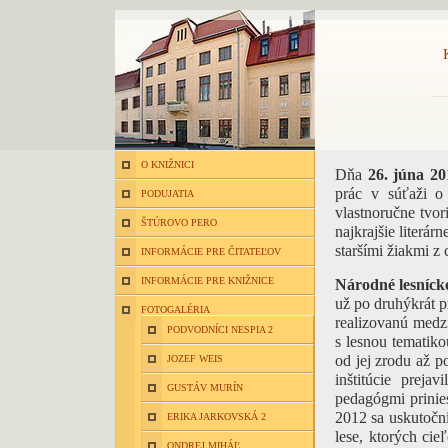
O KNIŽNICI
Dňa
26. júna 20
prác v súťaži 
PODUJATIA
vlastnoručne tvor
ŠTÚROVO PERO
najkrajšie literá
staršími žiakmi z
INFORMÁCIE PRE ČITATEĽOV
INFORMÁCIE PRE KNIŽNICE
Národné lesníc
už po druhýkrát pr
FOTOGALÉRIA
realizovanú medzi
PODVODNÍCI NESPIA 2
s lesnou tematiko
od jej zrodu až p
JOZEF WEIS
inštitúcie prej
GUSTÁV MURÍN
pedagógmi prinies
2012 sa uskutočni
ERIKA JARKOVSKÁ 2
lese, ktorých cie
ONDREJ MIHÁĽ