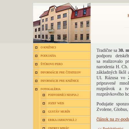
O KNIŽNICI
Tradične sa
30. 
podporu detské
PODUJATIA
sa realizovalo p
ŠTÚROVO PERO
narodenia H. Ch.
základných škôl 
INFORMÁCIE PRE ČITATEĽOV
Ul. Rázusa vo Z
INFORMÁCIE PRE KNIŽNICE
pripravené množ
rozprávok a t
FOTOGALÉRIA
rozprávkového ho
PODVODNÍCI NESPIA 2
Podujatie sponz
JOZEF WEIS
Zvolene, Globus, 
GUSTÁV MURÍN
článok na zv-pod
ERIKA JARKOVSKÁ 2
ONDREJ MIHÁĽ
<< Predchádzajúci