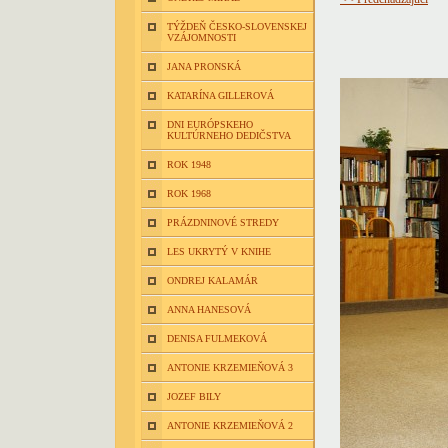
TÝŽDEŇ ČESKO-SLOVENSKEJ
VZÁJOMNOSTI
JANA PRONSKÁ
KATARÍNA GILLEROVÁ
DNI EURÓPSKEHO
KULTÚRNEHO DEDIČSTVA
ROK 1948
ROK 1968
PRÁZDNINOVÉ STREDY
LES UKRYTÝ V KNIHE
ONDREJ KALAMÁR
ANNA HANESOVÁ
DENISA FULMEKOVÁ
ANTONIE KRZEMIEŇOVÁ 3
JOZEF BILY
ANTONIE KRZEMIEŇOVÁ 2