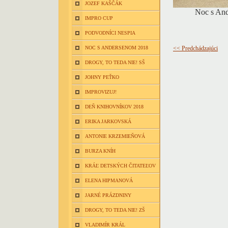
JOZEF KAŠČÁK
Noc s And
IMPRO CUP
PODVODNÍCI NESPIA
NOC S ANDERSENOM 2018
<< Predchádzajúci
DROGY, TO TEDA NIE! SŠ
JOHNY PEŤKO
IMPROVIZUJ!
DEŇ KNIHOVNÍKOV 2018
ERIKA JARKOVSKÁ
ANTONIE KRZEMIEŇOVÁ
BURZA KNÍH
KRÁĽ DETSKÝCH ČITATEĽOV
ELENA HIPMANOVÁ
JARNÉ PRÁZDNINY
DROGY, TO TEDA NIE! ZŠ
VLADIMÍR KRÁL