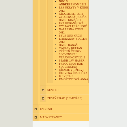
NOC S
ANDERSENOM 2012
LES UKRYTÝ V KNIHE
2012
ČÍTAJME SI... 2012
ZVOLENSKÝ RODÁK
JOZEF KOZÁČEK
EVA URBANÍKOVÁ
VÝSTAVA PRÁC SSUŠ
NAJ LESNÁ KNIHA
2012
SZUŠ QUO VADIS
LITERÁRNY ZVOLEN
2012
JOZEF BANÁŠ
VÁCLAV KOCIAN
TÝŽDEŇ ČESKO-
SLOVENSKEJ
VZÁJOMNOSTI 2012
STANISLAV HÁBER
PREČO MÁM RÁD
SLOVENČINU
ČÍTANIE V DŽEZVE
ČERVENÁ ČIAPOČKA
K SVETLU
KMOŠTINCOVÁ ANNA
SENIORI
PUSTÝ HRAD (SEMINÁRE)
ENGLISH
MAPA STRÁNKY