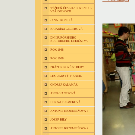
TÝŽDEŇ ČESKO-SLOVENSKEJ
VZÁJOMNOSTI
JANA PRONSKÁ
KATARÍNA GILLEROVÁ
DNI EURÓPSKEHO
KULTÚRNEHO DEDIČSTVA
ROK 1948
ROK 1968
PRÁZDNINOVÉ STREDY
LES UKRYTÝ V KNIHE
ONDREJ KALAMÁR
ANNA HANESOVÁ
DENISA FULMEKOVÁ
ANTONIE KRZEMIEŇOVÁ 3
JOZEF BILY
ANTONIE KRZEMIEŇOVÁ 2