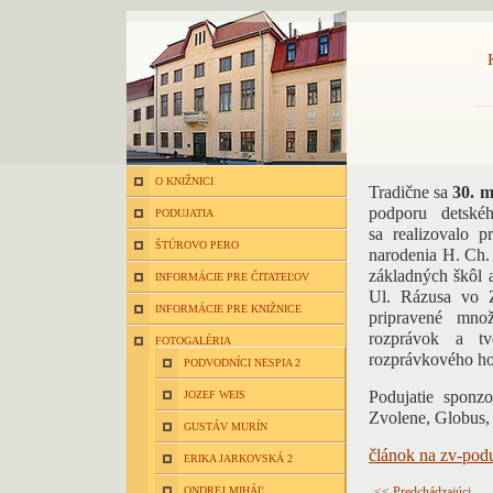
O KNIŽNICI
Tradične sa
30. 
podporu detské
PODUJATIA
sa realizovalo p
ŠTÚROVO PERO
narodenia H. Ch.
základných škôl 
INFORMÁCIE PRE ČITATEĽOV
Ul. Rázusa vo Z
INFORMÁCIE PRE KNIŽNICE
pripravené množ
rozprávok a t
FOTOGALÉRIA
rozprávkového ho
PODVODNÍCI NESPIA 2
Podujatie sponz
JOZEF WEIS
Zvolene, Globus, 
GUSTÁV MURÍN
článok na zv-pod
ERIKA JARKOVSKÁ 2
ONDREJ MIHÁĽ
<< Predchádzajúci