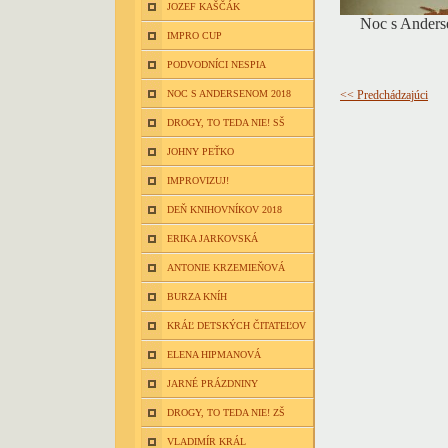
JOZEF KAŠČÁK
Noc s Anderse
IMPRO CUP
PODVODNÍCI NESPIA
NOC S ANDERSENOM 2018
<< Predchádzajúci
DROGY, TO TEDA NIE! SŠ
JOHNY PEŤKO
IMPROVIZUJ!
DEŇ KNIHOVNÍKOV 2018
ERIKA JARKOVSKÁ
ANTONIE KRZEMIEŇOVÁ
BURZA KNÍH
KRÁĽ DETSKÝCH ČITATEĽOV
ELENA HIPMANOVÁ
JARNÉ PRÁZDNINY
DROGY, TO TEDA NIE! ZŠ
VLADIMÍR KRÁL