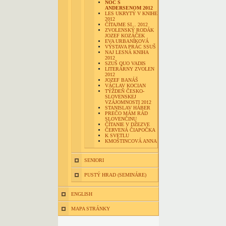
NOC S
ANDERSENOM 2012
LES UKRYTÝ V KNIHE
2012
ČÍTAJME SI... 2012
ZVOLENSKÝ RODÁK
JOZEF KOZÁČEK
EVA URBANÍKOVÁ
VÝSTAVA PRÁC SSUŠ
NAJ LESNÁ KNIHA
2012
SZUŠ QUO VADIS
LITERÁRNY ZVOLEN
2012
JOZEF BANÁŠ
VÁCLAV KOCIAN
TÝŽDEŇ ČESKO-
SLOVENSKEJ
VZÁJOMNOSTI 2012
STANISLAV HÁBER
PREČO MÁM RÁD
SLOVENČINU
ČÍTANIE V DŽEZVE
ČERVENÁ ČIAPOČKA
K SVETLU
KMOŠTINCOVÁ ANNA
SENIORI
PUSTÝ HRAD (SEMINÁRE)
ENGLISH
MAPA STRÁNKY