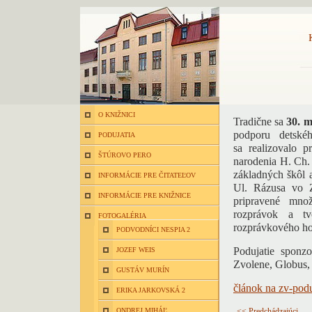
O KNIŽNICI
Tradične sa
30. 
podporu detské
PODUJATIA
sa realizovalo p
ŠTÚROVO PERO
narodenia H. Ch.
základných škôl 
INFORMÁCIE PRE ČITATEĽOV
Ul. Rázusa vo Z
INFORMÁCIE PRE KNIŽNICE
pripravené množ
rozprávok a t
FOTOGALÉRIA
rozprávkového ho
PODVODNÍCI NESPIA 2
Podujatie sponz
JOZEF WEIS
Zvolene, Globus, 
GUSTÁV MURÍN
článok na zv-pod
ERIKA JARKOVSKÁ 2
ONDREJ MIHÁĽ
<< Predchádzajúci