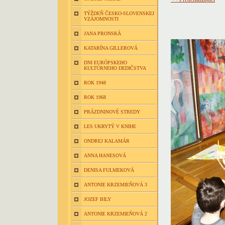
TÝŽDEŇ ČESKO-SLOVENSKEJ
VZÁJOMNOSTI
JANA PRONSKÁ
KATARÍNA GILLEROVÁ
DNI EURÓPSKEHO
KULTÚRNEHO DEDIČSTVA
ROK 1948
ROK 1968
PRÁZDNINOVÉ STREDY
LES UKRYTÝ V KNIHE
ONDREJ KALAMÁR
ANNA HANESOVÁ
DENISA FULMEKOVÁ
ANTONIE KRZEMIEŇOVÁ 3
JOZEF BILY
ANTONIE KRZEMIEŇOVÁ 2