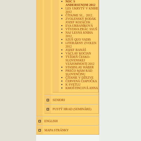
NOC S
ANDERSENOM 2012
LES UKRYTÝ V KNIHE
2012
ČÍTAJME SI... 2012
ZVOLENSKÝ RODÁK
JOZEF KOZÁČEK
EVA URBANÍKOVÁ
VÝSTAVA PRÁC SSUŠ
NAJ LESNÁ KNIHA
2012
SZUŠ QUO VADIS
LITERÁRNY ZVOLEN
2012
JOZEF BANÁŠ
VÁCLAV KOCIAN
TÝŽDEŇ ČESKO-
SLOVENSKEJ
VZÁJOMNOSTI 2012
STANISLAV HÁBER
PREČO MÁM RÁD
SLOVENČINU
ČÍTANIE V DŽEZVE
ČERVENÁ ČIAPOČKA
K SVETLU
KMOŠTINCOVÁ ANNA
SENIORI
PUSTÝ HRAD (SEMINÁRE)
ENGLISH
MAPA STRÁNKY