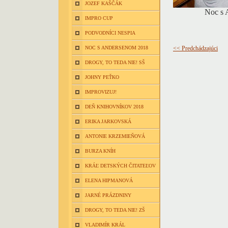
JOZEF KAŠČÁK
Noc s A
IMPRO CUP
PODVODNÍCI NESPIA
NOC S ANDERSENOM 2018
<< Predchádzajúci
DROGY, TO TEDA NIE! SŠ
JOHNY PEŤKO
IMPROVIZUJ!
DEŇ KNIHOVNÍKOV 2018
ERIKA JARKOVSKÁ
ANTONIE KRZEMIEŇOVÁ
BURZA KNÍH
KRÁĽ DETSKÝCH ČITATEĽOV
ELENA HIPMANOVÁ
JARNÉ PRÁZDNINY
DROGY, TO TEDA NIE! ZŠ
VLADIMÍR KRÁL