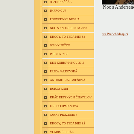
JOZEF KAŠČÁK
Noc s Anderseno
IMPRO CUP
PODVODNÍCI NESPIA
NOC S ANDERSENOM 2018
<< Predchádzajúci
DROGY, TO TEDA NIE! SŠ
JOHNY PEŤKO
IMPROVIZUJ!
DEŇ KNIHOVNÍKOV 2018
ERIKA JARKOVSKÁ
ANTONIE KRZEMIEŇOVÁ
BURZA KNÍH
KRÁĽ DETSKÝCH ČITATEĽOV
ELENA HIPMANOVÁ
JARNÉ PRÁZDNINY
DROGY, TO TEDA NIE! ZŠ
VLADIMÍR KRÁL