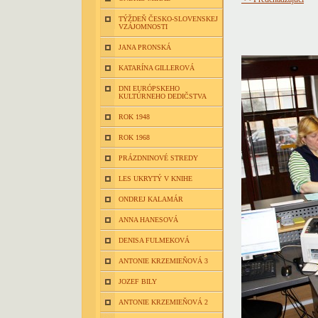
TÝŽDEŇ ČESKO-SLOVENSKEJ
VZÁJOMNOSTI
JANA PRONSKÁ
KATARÍNA GILLEROVÁ
DNI EURÓPSKEHO
KULTÚRNEHO DEDIČSTVA
ROK 1948
ROK 1968
PRÁZDNINOVÉ STREDY
LES UKRYTÝ V KNIHE
ONDREJ KALAMÁR
ANNA HANESOVÁ
DENISA FULMEKOVÁ
ANTONIE KRZEMIEŇOVÁ 3
JOZEF BILY
ANTONIE KRZEMIEŇOVÁ 2