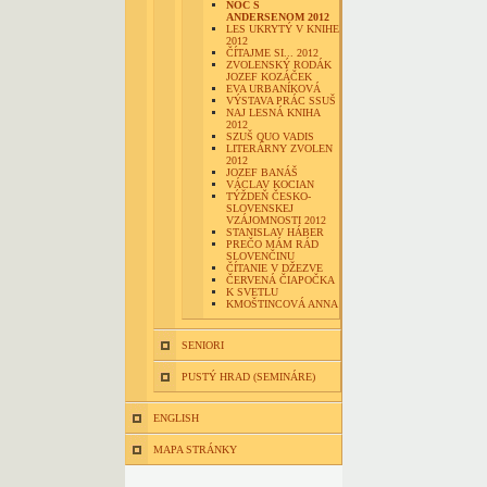
NOC S
ANDERSENOM 2012
LES UKRYTÝ V KNIHE
2012
ČÍTAJME SI... 2012
ZVOLENSKÝ RODÁK
JOZEF KOZÁČEK
EVA URBANÍKOVÁ
VÝSTAVA PRÁC SSUŠ
NAJ LESNÁ KNIHA
2012
SZUŠ QUO VADIS
LITERÁRNY ZVOLEN
2012
JOZEF BANÁŠ
VÁCLAV KOCIAN
TÝŽDEŇ ČESKO-
SLOVENSKEJ
VZÁJOMNOSTI 2012
STANISLAV HÁBER
PREČO MÁM RÁD
SLOVENČINU
ČÍTANIE V DŽEZVE
ČERVENÁ ČIAPOČKA
K SVETLU
KMOŠTINCOVÁ ANNA
SENIORI
PUSTÝ HRAD (SEMINÁRE)
ENGLISH
MAPA STRÁNKY