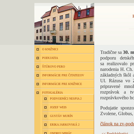
O KNIŽNICI
Tradične sa
30. 
podporu detské
PODUJATIA
sa realizovalo p
ŠTÚROVO PERO
narodenia H. Ch.
základných škôl 
INFORMÁCIE PRE ČITATEĽOV
Ul. Rázusa vo Z
INFORMÁCIE PRE KNIŽNICE
pripravené množ
rozprávok a t
FOTOGALÉRIA
rozprávkového ho
PODVODNÍCI NESPIA 2
Podujatie sponz
JOZEF WEIS
Zvolene, Globus, 
GUSTÁV MURÍN
článok na zv-pod
ERIKA JARKOVSKÁ 2
ONDREJ MIHÁĽ
<< Predchádzajúci