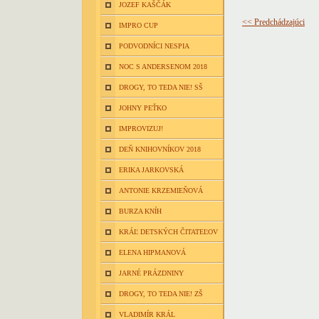
JOZEF KAŠČÁK
<< Predchádzajúci
IMPRO CUP
PODVODNÍCI NESPIA
NOC S ANDERSENOM 2018
DROGY, TO TEDA NIE! SŠ
JOHNY PEŤKO
IMPROVIZUJ!
DEŇ KNIHOVNÍKOV 2018
ERIKA JARKOVSKÁ
ANTONIE KRZEMIEŇOVÁ
BURZA KNÍH
KRÁĽ DETSKÝCH ČITATEĽOV
ELENA HIPMANOVÁ
JARNÉ PRÁZDNINY
DROGY, TO TEDA NIE! ZŠ
VLADIMÍR KRÁL