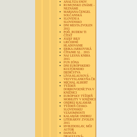
ANALÝZA SNOV
RUMUNSKO ZNÁME -
NEZNÁME
MARIANA ČENGEL
SOLČANSKÁ
SLOVENI A
SLOVENSKO
DNI MESTA ZVOLEN
2015
POĎ, BUDEM TI
ČÍTAŤ
JOZEF BILY
LIEČEBNÉ
HLADOVANIE
ERIKA JARKOVSKÁ
ČÍTAJME SI... 2015
NAJ LESNÁ KNIHA
2015
FUN ZÓNA
DNI EURÓPSKEHO
KULTÚRNEHO
DEDIČSTVA
LÍVIA KLAUSOVÁ -
VEĽVYSLANKYŇA ČR
MICHAL ALBERT
TÝŽDEŇ
DOBROVOĽNÍCTVA V
KNIŽNICI
EURÓPSKY TÝŽDEŇ
MOBILITY V KNIŽNICI
ONDREJ KALAMÁR
TÝŽDEŇ ČESKO-
SLOVENSKEJ
VZÁJOMNOSTI
KALAMÁR ONDREJ
LITERÁRNY ZVOLEN
2015
HVIEZDOSLAV, MÔJ
AUTOR
DANUŠA
DRAGULOVÁ-