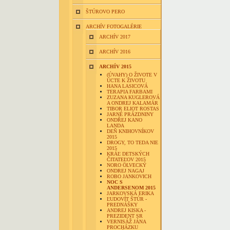
ŠTÚROVO PERO
ARCHÍV FOTOGALÉRIE
ARCHÍV 2017
ARCHÍV 2016
ARCHÍV 2015
(ÚVAHY) O ŽIVOTE V
ÚCTE K ŽIVOTU
HANA LASICOVÁ
TERAPIA FARBAMI
ZUZANA KUGLEROVÁ
A ONDREJ KALAMÁR
TIBOR ELIOT ROSTAS
JARNÉ PRÁZDNINY
ONDŘEJ KANO
LANDA
DEŇ KNIHOVNÍKOV
2015
DROGY, TO TEDA NIE
2015
KRÁĽ DETSKÝCH
ČITATEĽOV 2015
NORO ÖLVECKÝ
ONDREJ NAGAJ
ROBO JANKOVICH
NOC S
ANDERSENOM 2015
JARKOVSKÁ ERIKA
ĽUDOVÍT ŠTÚR -
PREDNÁŠKY
ANDREJ KISKA -
PREZIDENT SR
VERNISÁŽ JÁNA
PROCHÁZKU