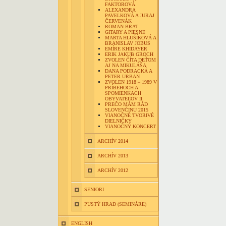
FAKTOROVÁ
ALEXANDRA
PAVELKOVÁ A JURAJ
ČERVENÁK
ROMAN BRAT
GITARY A PIESNE
MARTA HLUŠÍKOVÁ A
BRANISLAV JOBUS
EMÍRE KHIDAYER
ERIK JAKUB GROCH
ZVOLEN ČÍTA DEŤOM
AJ NA MIKULÁŠA
DANA PODRACKÁ A
PETER URBAN
ZVOLEN 1918 – 1989 V
PRÍBEHOCH A
SPOMIENKACH
OBYVATEĽOV II.
PREČO MÁM RÁD
SLOVENČINU 2015
VIANOČNÉ TVORIVÉ
DIELNIČKY
VIANOČNÝ KONCERT
ARCHÍV 2014
ARCHÍV 2013
ARCHÍV 2012
SENIORI
PUSTÝ HRAD (SEMINÁRE)
ENGLISH