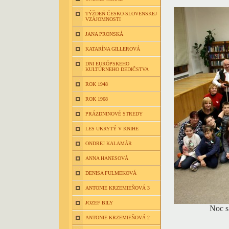
TÝŽDEŇ ČESKO-SLOVENSKEJ
VZÁJOMNOSTI
JANA PRONSKÁ
KATARÍNA GILLEROVÁ
DNI EURÓPSKEHO
KULTÚRNEHO DEDIČSTVA
ROK 1948
ROK 1968
PRÁZDNINOVÉ STREDY
LES UKRYTÝ V KNIHE
ONDREJ KALAMÁR
ANNA HANESOVÁ
DENISA FULMEKOVÁ
ANTONIE KRZEMIEŇOVÁ 3
JOZEF BILY
Noc s
ANTONIE KRZEMIEŇOVÁ 2