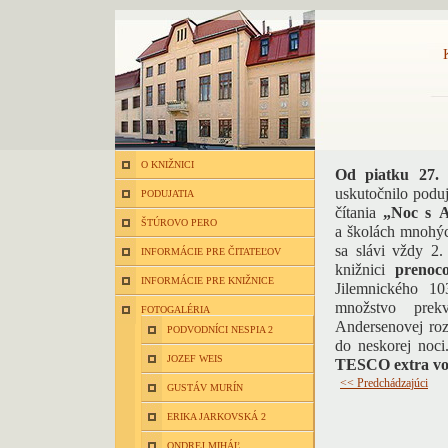
O KNIŽNICI
Od piatku 27.
uskutočnilo podu
PODUJATIA
čítania
„Noc s 
ŠTÚROVO PERO
a školách mnohýc
sa slávi vždy 2.
INFORMÁCIE PRE ČITATEĽOV
knižnici
prenoco
INFORMÁCIE PRE KNIŽNICE
Jilemnického 10
množstvo prek
FOTOGALÉRIA
Andersenovej roz
PODVODNÍCI NESPIA 2
do neskorej noci
JOZEF WEIS
TESCO extra vo
<< Predchádzajúci
GUSTÁV MURÍN
ERIKA JARKOVSKÁ 2
ONDREJ MIHÁĽ