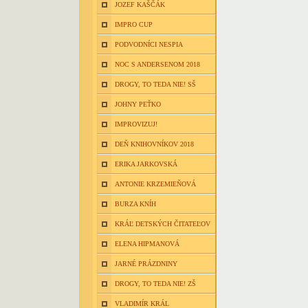
JOZEF KAŠČÁK
IMPRO CUP
PODVODNÍCI NESPIA
NOC S ANDERSENOM 2018
DROGY, TO TEDA NIE! SŠ
JOHNY PEŤKO
IMPROVIZUJ!
DEŇ KNIHOVNÍKOV 2018
ERIKA JARKOVSKÁ
ANTONIE KRZEMIEŇOVÁ
BURZA KNÍH
KRÁĽ DETSKÝCH ČITATEĽOV
ELENA HIPMANOVÁ
JARNÉ PRÁZDNINY
DROGY, TO TEDA NIE! ZŠ
VLADIMÍR KRÁL