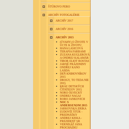
ŠTÚROVO PERO
ARCHÍV FOTOGALÉRIE
ARCHÍV 2017
ARCHÍV 2016
ARCHÍV 2015
(ÚVAHY) O ŽIVOTE V
ÚCTE K ŽIVOTU
HANA LASICOVÁ
TERAPIA FARBAMI
ZUZANA KUGLEROVÁ
A ONDREJ KALAMÁR
TIBOR ELIOT ROSTAS
JARNÉ PRÁZDNINY
ONDŘEJ KANO
LANDA
DEŇ KNIHOVNÍKOV
2015
DROGY, TO TEDA NIE
2015
KRÁĽ DETSKÝCH
ČITATEĽOV 2015
NORO ÖLVECKÝ
ONDREJ NAGAJ
ROBO JANKOVICH
NOC S
ANDERSENOM 2015
JARKOVSKÁ ERIKA
ĽUDOVÍT ŠTÚR -
PREDNÁŠKY
ANDREJ KISKA -
PREZIDENT SR
VERNISÁŽ JÁNA
PROCHÁZKU