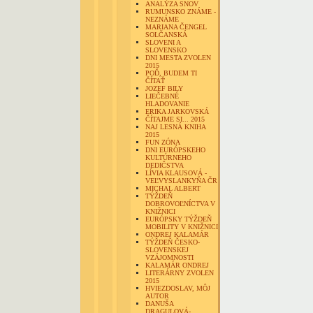
ANALÝZA SNOV
RUMUNSKO ZNÁME -
NEZNÁME
MARIANA ČENGEL
SOLČANSKÁ
SLOVENI A
SLOVENSKO
DNI MESTA ZVOLEN
2015
POĎ, BUDEM TI
ČÍTAŤ
JOZEF BILY
LIEČEBNÉ
HLADOVANIE
ERIKA JARKOVSKÁ
ČÍTAJME SI... 2015
NAJ LESNÁ KNIHA
2015
FUN ZÓNA
DNI EURÓPSKEHO
KULTÚRNEHO
DEDIČSTVA
LÍVIA KLAUSOVÁ -
VEĽVYSLANKYŇA ČR
MICHAL ALBERT
TÝŽDEŇ
DOBROVOĽNÍCTVA V
KNIŽNICI
EURÓPSKY TÝŽDEŇ
MOBILITY V KNIŽNICI
ONDREJ KALAMÁR
TÝŽDEŇ ČESKO-
SLOVENSKEJ
VZÁJOMNOSTI
KALAMÁR ONDREJ
LITERÁRNY ZVOLEN
2015
HVIEZDOSLAV, MÔJ
AUTOR
DANUŠA
DRAGULOVÁ-