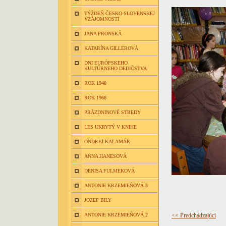
TÝŽDEŇ ČESKO-SLOVENSKEJ
VZÁJOMNOSTI
JANA PRONSKÁ
KATARÍNA GILLEROVÁ
DNI EURÓPSKEHO
KULTÚRNEHO DEDIČSTVA
ROK 1948
ROK 1968
PRÁZDNINOVÉ STREDY
LES UKRYTÝ V KNIHE
ONDREJ KALAMÁR
ANNA HANESOVÁ
DENISA FULMEKOVÁ
ANTONIE KRZEMIEŇOVÁ 3
JOZEF BILY
ANTONIE KRZEMIEŇOVÁ 2
<< Predchádzajúci