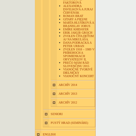
FAKTOROVÁ
ALEXANDRA
PAVELKOVÁ A JURAJ
ČERVENÁK
ROMAN BRAT
GITARY A PIESNE
MARTA HLUŠÍKOVÁ A
BRANISLAV JOBUS
EMÍRE KHIDAYER
ERIK JAKUB GROCH
ZVOLEN ČÍTA DEŤOM
AJ NA MIKULÁŠA
DANA PODRACKÁ A
PETER URBAN
ZVOLEN 1918 – 1989 V
PRÍBEHOCH A
SPOMIENKACH
OBYVATEĽOV II.
PREČO MÁM RÁD
SLOVENČINU 2015
VIANOČNÉ TVORIVÉ
DIELNIČKY
VIANOČNÝ KONCERT
ARCHÍV 2014
ARCHÍV 2013
ARCHÍV 2012
SENIORI
PUSTÝ HRAD (SEMINÁRE)
ENGLISH