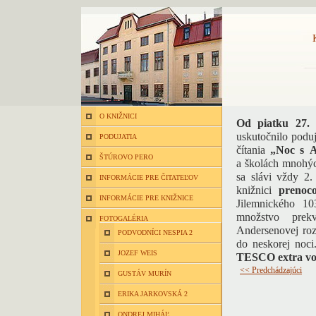
O KNIŽNICI
Od piatku 27.
uskutočnilo podu
PODUJATIA
čítania
„Noc s 
ŠTÚROVO PERO
a školách mnohýc
sa slávi vždy 2.
INFORMÁCIE PRE ČITATEĽOV
knižnici
prenoco
INFORMÁCIE PRE KNIŽNICE
Jilemnického 10
množstvo prek
FOTOGALÉRIA
Andersenovej roz
PODVODNÍCI NESPIA 2
do neskorej noci
JOZEF WEIS
TESCO extra vo
<< Predchádzajúci
GUSTÁV MURÍN
ERIKA JARKOVSKÁ 2
ONDREJ MIHÁĽ