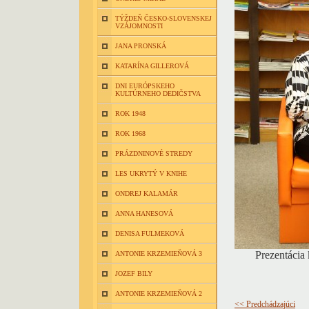
TÝŽDEŇ ČESKO-SLOVENSKEJ
VZÁJOMNOSTI
JANA PRONSKÁ
KATARÍNA GILLEROVÁ
DNI EURÓPSKEHO
KULTÚRNEHO DEDIČSTVA
ROK 1948
ROK 1968
PRÁZDNINOVÉ STREDY
LES UKRYTÝ V KNIHE
ONDREJ KALAMÁR
ANNA HANESOVÁ
DENISA FULMEKOVÁ
Prezentácia
ANTONIE KRZEMIEŇOVÁ 3
JOZEF BILY
ANTONIE KRZEMIEŇOVÁ 2
<< Predchádzajúci