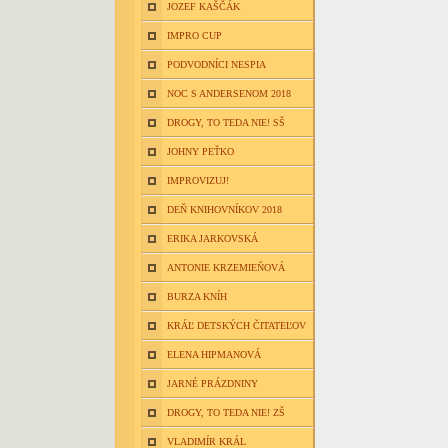
JOZEF KAŠČÁK
IMPRO CUP
PODVODNÍCI NESPIA
NOC S ANDERSENOM 2018
DROGY, TO TEDA NIE! SŠ
JOHNY PEŤKO
IMPROVIZUJ!
DEŇ KNIHOVNÍKOV 2018
ERIKA JARKOVSKÁ
ANTONIE KRZEMIEŇOVÁ
BURZA KNÍH
KRÁĽ DETSKÝCH ČITATEĽOV
ELENA HIPMANOVÁ
JARNÉ PRÁZDNINY
DROGY, TO TEDA NIE! ZŠ
VLADIMÍR KRÁL