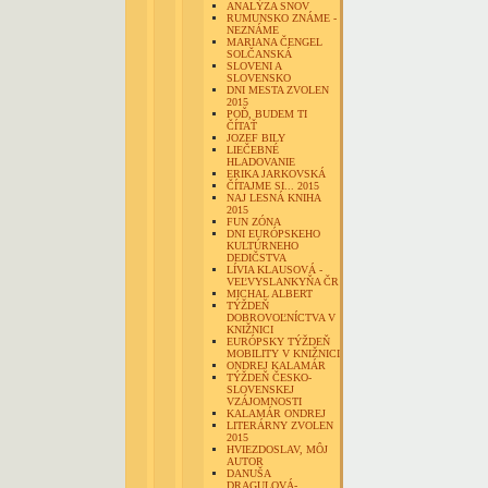
ANALÝZA SNOV
RUMUNSKO ZNÁME -
NEZNÁME
MARIANA ČENGEL
SOLČANSKÁ
SLOVENI A
SLOVENSKO
DNI MESTA ZVOLEN
2015
POĎ, BUDEM TI
ČÍTAŤ
JOZEF BILY
LIEČEBNÉ
HLADOVANIE
ERIKA JARKOVSKÁ
ČÍTAJME SI... 2015
NAJ LESNÁ KNIHA
2015
FUN ZÓNA
DNI EURÓPSKEHO
KULTÚRNEHO
DEDIČSTVA
LÍVIA KLAUSOVÁ -
VEĽVYSLANKYŇA ČR
MICHAL ALBERT
TÝŽDEŇ
DOBROVOĽNÍCTVA V
KNIŽNICI
EURÓPSKY TÝŽDEŇ
MOBILITY V KNIŽNICI
ONDREJ KALAMÁR
TÝŽDEŇ ČESKO-
SLOVENSKEJ
VZÁJOMNOSTI
KALAMÁR ONDREJ
LITERÁRNY ZVOLEN
2015
HVIEZDOSLAV, MÔJ
AUTOR
DANUŠA
DRAGULOVÁ-