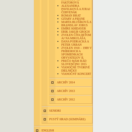
FAKTOROVÁ
ALEXANDRA
PAVELKOVÁ A JURAJ
ČERVENÁK
ROMAN BRAT
GITARY A PIESNE
MARTA HLUŠÍKOVÁ A
BRANISLAV JOBUS
EMÍRE KHIDAYER
ERIK JAKUB GROCH
ZVOLEN ČÍTA DEŤOM
AJ NA MIKULÁŠA
DANA PODRACKÁ A
PETER URBAN
ZVOLEN 1918 – 1989 V
PRÍBEHOCH A
SPOMIENKACH
OBYVATEĽOV II.
PREČO MÁM RÁD
SLOVENČINU 2015
VIANOČNÉ TVORIVÉ
DIELNIČKY
VIANOČNÝ KONCERT
ARCHÍV 2014
ARCHÍV 2013
ARCHÍV 2012
SENIORI
PUSTÝ HRAD (SEMINÁRE)
ENGLISH