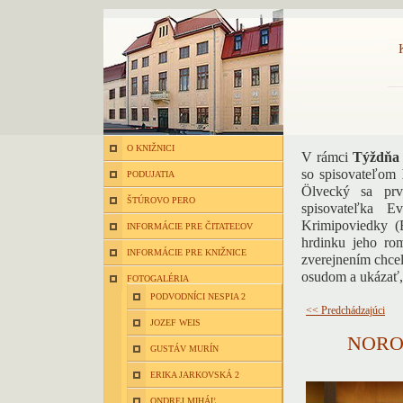
O KNIŽNICI
V rámci
Týždňa 
so spisovateľom
PODUJATIA
Ölvecký sa prvý
ŠTÚROVO PERO
spisovateľka E
Krimipoviedky (
INFORMÁCIE PRE ČITATEĽOV
hrdinku jeho ro
INFORMÁCIE PRE KNIŽNICE
zverejnením chce
osudom a ukázať,
FOTOGALÉRIA
PODVODNÍCI NESPIA 2
<< Predchádzajúci
JOZEF WEIS
NORO
GUSTÁV MURÍN
ERIKA JARKOVSKÁ 2
ONDREJ MIHÁĽ