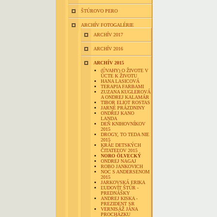
ŠTÚROVO PERO
ARCHÍV FOTOGALÉRIE
ARCHÍV 2017
ARCHÍV 2016
ARCHÍV 2015
(ÚVAHY) O ŽIVOTE V
ÚCTE K ŽIVOTU
HANA LASICOVÁ
TERAPIA FARBAMI
ZUZANA KUGLEROVÁ
A ONDREJ KALAMÁR
TIBOR ELIOT ROSTAS
JARNÉ PRÁZDNINY
ONDŘEJ KANO
LANDA
DEŇ KNIHOVNÍKOV
2015
DROGY, TO TEDA NIE
2015
KRÁĽ DETSKÝCH
ČITATEĽOV 2015
NORO ÖLVECKÝ
ONDREJ NAGAJ
ROBO JANKOVICH
NOC S ANDERSENOM
2015
JARKOVSKÁ ERIKA
ĽUDOVÍT ŠTÚR -
PREDNÁŠKY
ANDREJ KISKA -
PREZIDENT SR
VERNISÁŽ JÁNA
PROCHÁZKU