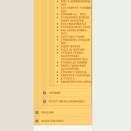
NOC S ANDERSENOM
2012
LES UKRYTÝ V KNIHE
2012
ČÍTAJME SI... 2012
ZVOLENSKÝ RODÁK
JOZEF KOZÁČEK
EVA URBANÍKOVÁ
VÝSTAVA PRÁC SSUŠ
NAJ LESNÁ KNIHA
2012
SZUŠ QUO VADIS
LITERÁRNY ZVOLEN
2012
JOZEF BANÁŠ
VÁCLAV KOCIAN
TÝŽDEŇ ČESKO-
SLOVENSKEJ
VZÁJOMNOSTI 2012
STANISLAV HÁBER
PREČO MÁM RÁD
SLOVENČINU
ČÍTANIE V DŽEZVE
ČERVENÁ ČIAPOČKA
K SVETLU
KMOŠTINCOVÁ ANNA
SENIORI
PUSTÝ HRAD (SEMINÁRE)
ENGLISH
MAPA STRÁNKY