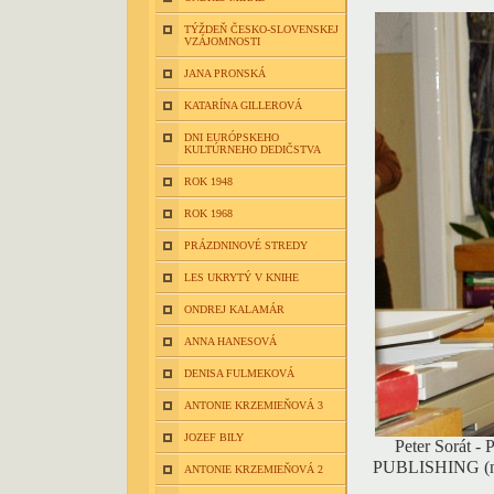
TÝŽDEŇ ČESKO-SLOVENSKEJ
VZÁJOMNOSTI
JANA PRONSKÁ
KATARÍNA GILLEROVÁ
DNI EURÓPSKEHO
KULTÚRNEHO DEDIČSTVA
ROK 1948
ROK 1968
PRÁZDNINOVÉ STREDY
LES UKRYTÝ V KNIHE
ONDREJ KALAMÁR
ANNA HANESOVÁ
DENISA FULMEKOVÁ
ANTONIE KRZEMIEŇOVÁ 3
JOZEF BILY
Peter Sorát -
PUBLISHING (na 
ANTONIE KRZEMIEŇOVÁ 2