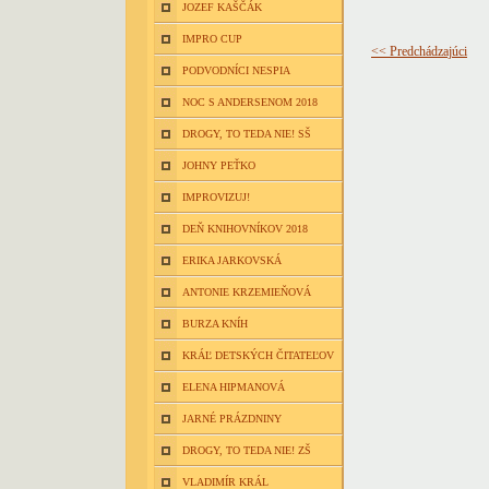
JOZEF KAŠČÁK
IMPRO CUP
<< Predchádzajúci
PODVODNÍCI NESPIA
NOC S ANDERSENOM 2018
DROGY, TO TEDA NIE! SŠ
JOHNY PEŤKO
IMPROVIZUJ!
DEŇ KNIHOVNÍKOV 2018
ERIKA JARKOVSKÁ
ANTONIE KRZEMIEŇOVÁ
BURZA KNÍH
KRÁĽ DETSKÝCH ČITATEĽOV
ELENA HIPMANOVÁ
JARNÉ PRÁZDNINY
DROGY, TO TEDA NIE! ZŠ
VLADIMÍR KRÁL