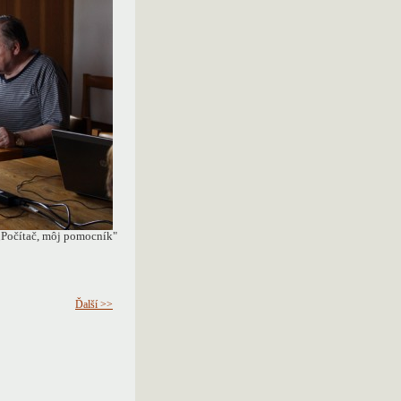
„Počítač, môj pomocník"
Ďalší >>