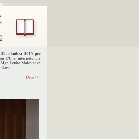
A
N
EN
sk
- 29. októbra 2015 pre
ia PC a internetu
pre
i Mgr. Lenka Malovcová
níkov.
Ďalší >>