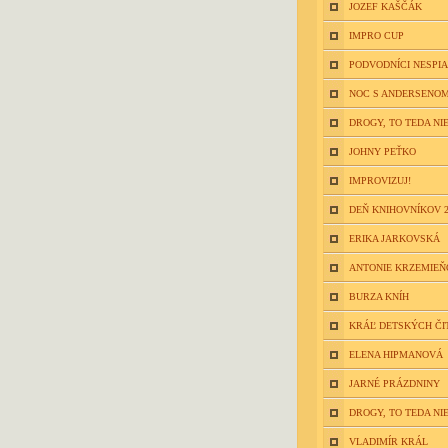
JOZEF KAŠČÁK
IMPRO CUP
PODVODNÍCI NESPIA
NOC S ANDERSENOM
DROGY, TO TEDA NIE
JOHNY PEŤKO
IMPROVIZUJ!
DEŇ KNIHOVNÍKOV 2
ERIKA JARKOVSKÁ
ANTONIE KRZEMIE
BURZA KNÍH
KRÁĽ DETSKÝCH ČI
ELENA HIPMANOVÁ
JARNÉ PRÁZDNINY
DROGY, TO TEDA NIE
VLADIMÍR KRÁL