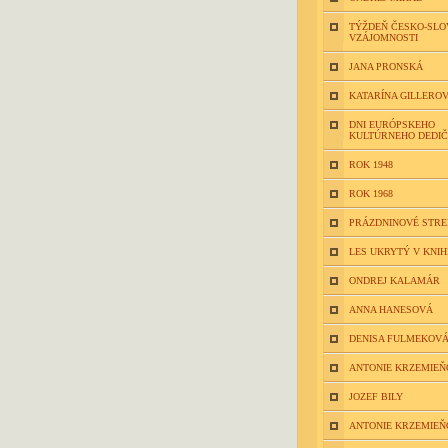
TÝŽDEŇ ČESKO-SLO
VZÁJOMNOSTI
JANA PRONSKÁ
KATARÍNA GILLERO
DNI EURÓPSKEHO
KULTÚRNEHO DEDI
ROK 1948
ROK 1968
PRÁZDNINOVÉ STR
LES UKRYTÝ V KNIH
ONDREJ KALAMÁR
ANNA HANESOVÁ
DENISA FULMEKOV
ANTONIE KRZEMIEŇ
JOZEF BILY
ANTONIE KRZEMIEŇ