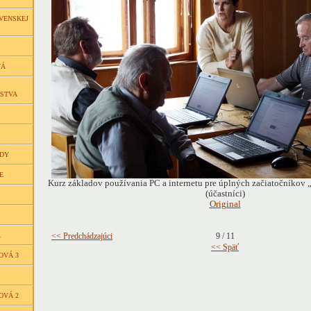
VENSKEJ
VÁ
ČSTVA
EDY
E
Kurz základov používania PC a internetu pre úplných začiatočníkov 
(účastníci)
Original
Á
<< Predchádzajúci
9 / 11
<< Späť
OVÁ 3
OVÁ 2