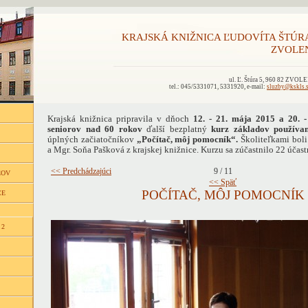
KRAJSKÁ KNIŽNICA ĽUDOVÍTA ŠTÚR
ZVOLE
ul. Ľ. Štúra 5, 960 82 ZVOL
tel.: 045/5331071, 5331920, e-mail:
sluzby@kskls.
Krajská knižnica pripravila
v dňoch
12. - 21. mája 2015 a 20. 
seniorov nad 60 rokov
ďalší bezplatný
kurz základov používan
úplných začiatočníkov
„Počítač, môj pomocník“.
Školiteľkami bol
a Mgr. Soňa Pašková z krajskej knižnice. Kurzu sa zúčastnilo 22 účast
<< Predchádzajúci
9 / 11
ĽOV
<< Späť
POČÍTAČ, MÔJ POMOCNÍK
CE
 2