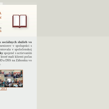
A
N
EN
sk
ociálnych služieb vo
seniorov v spolupráci s
ntovala v spoločenskej
yky
spojené s uctievaním
 ktoré mali klienti počas
DD a DSS na Záhonku vo
h
.
i 2013