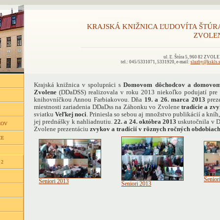
KRAJSKÁ KNIŽNICA ĽUDOVÍTA ŠTÚR
ZVOLE
ul. Ľ. Štúra 5, 960 82 ZVOL
tel.: 045/5331071, 5331920, e-mail:
sluzby@kskls.
Krajská knižnica v spolupráci s
Domovom dôchodcov a domovom s
Zvolene
(DDaDSS) realizovala v roku 2013 niekoľko podujatí pre 
knihovníčkou Annou Farbiakovou. Dňa
19. a 26. marca 2013
preze
miestnosti zariadenia DDaDss na Záhonku vo Zvolene
tradície a zv
sviatku
Veľkej noci
. Priniesla so sebou aj množstvo publikácií a kníh,
jej prednášky k nahliadnutiu.
22. a 24. októbra 2013
uskutočnila v 
ĽOV
Zvolene prezentáciu
zvykov a tradícií v rôznych ročných obdobiac
CE
 2
Senior
Seniori 2013
Seniori 2013