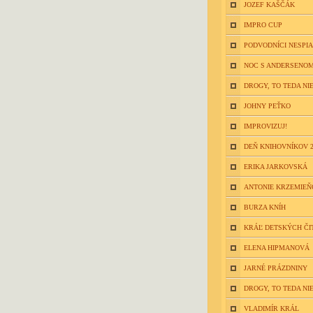
JOZEF KAŠČÁK
IMPRO CUP
PODVODNÍCI NESPIA
NOC S ANDERSENOM
DROGY, TO TEDA NIE
JOHNY PEŤKO
IMPROVIZUJ!
DEŇ KNIHOVNÍKOV 2
ERIKA JARKOVSKÁ
ANTONIE KRZEMIE
BURZA KNÍH
KRÁĽ DETSKÝCH ČI
ELENA HIPMANOVÁ
JARNÉ PRÁZDNINY
DROGY, TO TEDA NIE
VLADIMÍR KRÁL