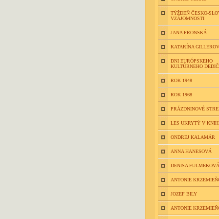
TÝŽDEŇ ČESKO-SLO
VZÁJOMNOSTI
JANA PRONSKÁ
KATARÍNA GILLERO
DNI EURÓPSKEHO
KULTÚRNEHO DEDI
ROK 1948
ROK 1968
PRÁZDNINOVÉ STR
LES UKRYTÝ V KNIH
ONDREJ KALAMÁR
ANNA HANESOVÁ
DENISA FULMEKOV
ANTONIE KRZEMIEŇ
JOZEF BILY
ANTONIE KRZEMIEŇ