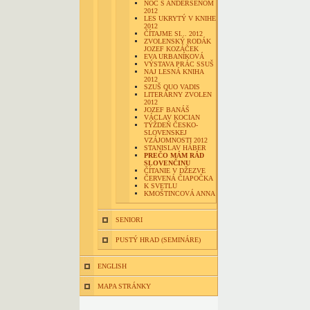
NOC S ANDERSENOM
2012
LES UKRYTÝ V KNIHE
2012
ČÍTAJME SI... 2012
ZVOLENSKÝ RODÁK
JOZEF KOZÁČEK
EVA URBANÍKOVÁ
VÝSTAVA PRÁC SSUŠ
NAJ LESNÁ KNIHA
2012
SZUŠ QUO VADIS
LITERÁRNY ZVOLEN
2012
JOZEF BANÁŠ
VÁCLAV KOCIAN
TÝŽDEŇ ČESKO-
SLOVENSKEJ
VZÁJOMNOSTI 2012
STANISLAV HÁBER
PREČO MÁM RÁD
SLOVENČINU
ČÍTANIE V DŽEZVE
ČERVENÁ ČIAPOČKA
K SVETLU
KMOŠTINCOVÁ ANNA
SENIORI
PUSTÝ HRAD (SEMINÁRE)
ENGLISH
MAPA STRÁNKY