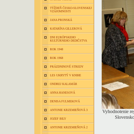
TÝŽDEŇ ČESKO-SLOVENSKEJ
VZÁJOMNOSTI
JANA PRONSKÁ
KATARÍNA GILLEROVÁ
DNI EURÓPSKEHO
KULTÚRNEHO DEDIČSTVA
ROK 1948
ROK 1968
PRÁZDNINOVÉ STREDY
LES UKRYTÝ V KNIHE
ONDREJ KALAMÁR
ANNA HANESOVÁ
DENISA FULMEKOVÁ
ANTONIE KRZEMIEŇOVÁ 3
Vyhodnotenie re
Slovensko
JOZEF BILY
ANTONIE KRZEMIEŇOVÁ 2