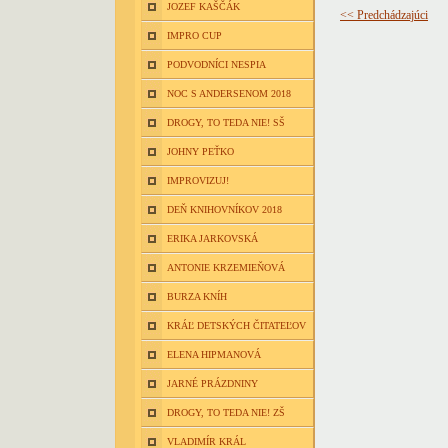
JOZEF KAŠČÁK
<< Predchádzajúci
IMPRO CUP
PODVODNÍCI NESPIA
NOC S ANDERSENOM 2018
DROGY, TO TEDA NIE! SŠ
JOHNY PEŤKO
IMPROVIZUJ!
DEŇ KNIHOVNÍKOV 2018
ERIKA JARKOVSKÁ
ANTONIE KRZEMIEŇOVÁ
BURZA KNÍH
KRÁĽ DETSKÝCH ČITATEĽOV
ELENA HIPMANOVÁ
JARNÉ PRÁZDNINY
DROGY, TO TEDA NIE! ZŠ
VLADIMÍR KRÁL