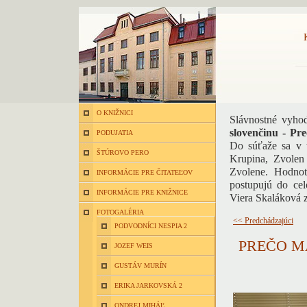
O KNIŽNICI
Slávnostné vyho
slovenčinu - P
PODUJATIA
Do súťaže sa v t
ŠTÚROVO PERO
Krupina, Zvolen
Zvolene. Hodnot
INFORMÁCIE PRE ČITATEĽOV
postupujú do ce
INFORMÁCIE PRE KNIŽNICE
Viera Skaláková 
FOTOGALÉRIA
<< Predchádzajúci
PODVODNÍCI NESPIA 2
PREČO M
JOZEF WEIS
GUSTÁV MURÍN
ERIKA JARKOVSKÁ 2
ONDREJ MIHÁĽ