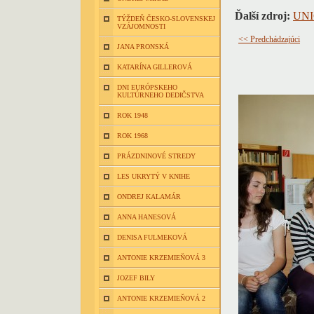
Ďalší zdroj:
UNI
TÝŽDEŇ ČESKO-SLOVENSKEJ
VZÁJOMNOSTI
<< Predchádzajúci
JANA PRONSKÁ
KATARÍNA GILLEROVÁ
DNI EURÓPSKEHO
KULTÚRNEHO DEDIČSTVA
ROK 1948
ROK 1968
PRÁZDNINOVÉ STREDY
LES UKRYTÝ V KNIHE
ONDREJ KALAMÁR
ANNA HANESOVÁ
DENISA FULMEKOVÁ
ANTONIE KRZEMIEŇOVÁ 3
JOZEF BILY
ANTONIE KRZEMIEŇOVÁ 2