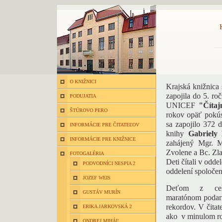
O KNIŽNICI
Krajská knižnica
zapojila do 5. ro
PODUJATIA
UNICEF
"Čítaj
ŠTÚROVO PERO
rokov opäť pokúsi
sa zapojilo 372 d
INFORMÁCIE PRE ČITATEĽOV
knihy
Gabriely
INFORMÁCIE PRE KNIŽNICE
zahájený Mgr. 
Zvolene a Bc. Zla
FOTOGALÉRIA
Deti čítali v oddel
PODVODNÍCI NESPIA 2
oddelení spoločen
JOZEF WEIS
Deťom z celé
GUSTÁV MURÍN
maratónom podari
rekordov. V čita
ERIKA JARKOVSKÁ 2
ako v minulom r
ONDREJ MIHÁĽ