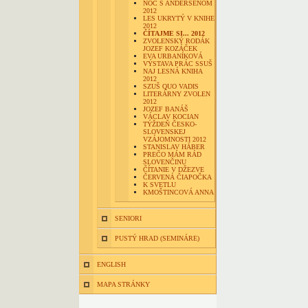
NOC S ANDERSENOM
2012
LES UKRYTÝ V KNIHE
2012
ČÍTAJME SI... 2012
ZVOLENSKÝ RODÁK
JOZEF KOZÁČEK
EVA URBANÍKOVÁ
VÝSTAVA PRÁC SSUŠ
NAJ LESNÁ KNIHA
2012
SZUŠ QUO VADIS
LITERÁRNY ZVOLEN
2012
JOZEF BANÁŠ
VÁCLAV KOCIAN
TÝŽDEŇ ČESKO-
SLOVENSKEJ
VZÁJOMNOSTI 2012
STANISLAV HÁBER
PREČO MÁM RÁD
SLOVENČINU
ČÍTANIE V DŽEZVE
ČERVENÁ ČIAPOČKA
K SVETLU
KMOŠTINCOVÁ ANNA
SENIORI
PUSTÝ HRAD (SEMINÁRE)
ENGLISH
MAPA STRÁNKY