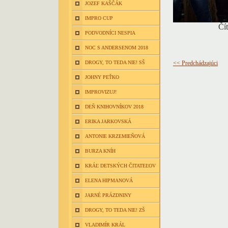
JOZEF KAŠČÁK
IMPRO CUP
Čít
PODVODNÍCI NESPIA
NOC S ANDERSENOM 2018
DROGY, TO TEDA NIE! SŠ
<< Predchádzajúci
JOHNY PEŤKO
IMPROVIZUJ!
DEŇ KNIHOVNÍKOV 2018
ERIKA JARKOVSKÁ
ANTONIE KRZEMIEŇOVÁ
BURZA KNÍH
KRÁĽ DETSKÝCH ČITATEĽOV
ELENA HIPMANOVÁ
JARNÉ PRÁZDNINY
DROGY, TO TEDA NIE! ZŠ
VLADIMÍR KRÁL