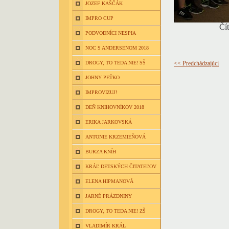
JOZEF KAŠČÁK
IMPRO CUP
Čít
PODVODNÍCI NESPIA
NOC S ANDERSENOM 2018
DROGY, TO TEDA NIE! SŠ
<< Predchádzajúci
JOHNY PEŤKO
IMPROVIZUJ!
DEŇ KNIHOVNÍKOV 2018
ERIKA JARKOVSKÁ
ANTONIE KRZEMIEŇOVÁ
BURZA KNÍH
KRÁĽ DETSKÝCH ČITATEĽOV
ELENA HIPMANOVÁ
JARNÉ PRÁZDNINY
DROGY, TO TEDA NIE! ZŠ
VLADIMÍR KRÁL