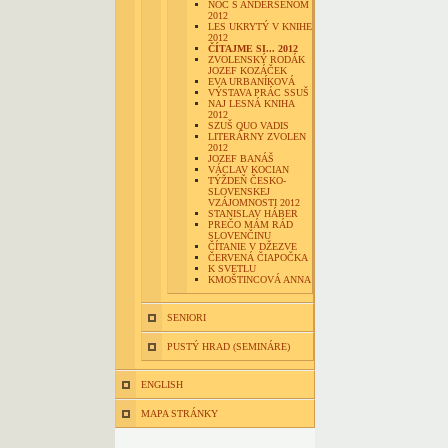
NOC S ANDERSENOM
2012
LES UKRYTÝ V KNIHE
2012
ČÍTAJME SI... 2012
ZVOLENSKÝ RODÁK
JOZEF KOZÁČEK
EVA URBANÍKOVÁ
VÝSTAVA PRÁC SSUŠ
NAJ LESNÁ KNIHA
2012
SZUŠ QUO VADIS
LITERÁRNY ZVOLEN
2012
JOZEF BANÁŠ
VÁCLAV KOCIAN
TÝŽDEŇ ČESKO-
SLOVENSKEJ
VZÁJOMNOSTI 2012
STANISLAV HÁBER
PREČO MÁM RÁD
SLOVENČINU
ČÍTANIE V DŽEZVE
ČERVENÁ ČIAPOČKA
K SVETLU
KMOŠTINCOVÁ ANNA
SENIORI
PUSTÝ HRAD (SEMINÁRE)
ENGLISH
MAPA STRÁNKY