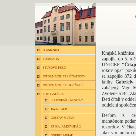
O KNIŽNICI
Krajská knižnica
zapojila do 5. ro
PODUJATIA
UNICEF
"Čítaj
ŠTÚROVO PERO
rokov opäť pokúsi
sa zapojilo 372 d
INFORMÁCIE PRE ČITATEĽOV
knihy
Gabriely
INFORMÁCIE PRE KNIŽNICE
zahájený Mgr. 
Zvolene a Bc. Zla
FOTOGALÉRIA
Deti čítali v oddel
PODVODNÍCI NESPIA 2
oddelení spoločen
JOZEF WEIS
Deťom z celé
GUSTÁV MURÍN
maratónom podari
rekordov. V čita
ERIKA JARKOVSKÁ 2
ako v minulom r
ONDREJ MIHÁĽ