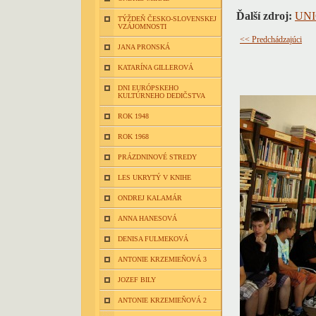
Ďalší zdroj:
UNI
TÝŽDEŇ ČESKO-SLOVENSKEJ
VZÁJOMNOSTI
<< Predchádzajúci
JANA PRONSKÁ
KATARÍNA GILLEROVÁ
DNI EURÓPSKEHO
KULTÚRNEHO DEDIČSTVA
ROK 1948
ROK 1968
PRÁZDNINOVÉ STREDY
LES UKRYTÝ V KNIHE
ONDREJ KALAMÁR
ANNA HANESOVÁ
DENISA FULMEKOVÁ
ANTONIE KRZEMIEŇOVÁ 3
JOZEF BILY
ANTONIE KRZEMIEŇOVÁ 2