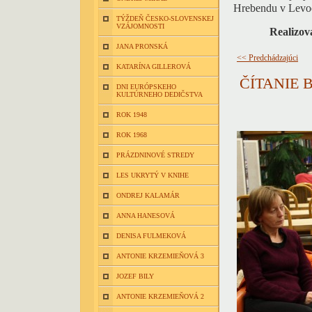
Hrebendu v Levoči
TÝŽDEŇ ČESKO-SLOVENSKEJ
VZÁJOMNOSTI
Realizov
JANA PRONSKÁ
<< Predchádzajúci
KATARÍNA GILLEROVÁ
ČÍTANIE 
DNI EURÓPSKEHO
KULTÚRNEHO DEDIČSTVA
ROK 1948
ROK 1968
PRÁZDNINOVÉ STREDY
LES UKRYTÝ V KNIHE
ONDREJ KALAMÁR
ANNA HANESOVÁ
DENISA FULMEKOVÁ
ANTONIE KRZEMIEŇOVÁ 3
JOZEF BILY
ANTONIE KRZEMIEŇOVÁ 2