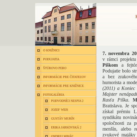
O KNIŽNICI
7. novembra 20
v rámci projekt
PODUJATIA
Piškom
a fejtó
ŠTÚROVO PERO
Podujatie bolo s
a bez zrakovéh
INFORMÁCIE PRE ČITATEĽOV
humorista a moder
INFORMÁCIE PRE KNIŽNICE
(2011) a Koniec
Majster nenápadn
FOTOGALÉRIA
Rasťa Piška
.
M
PODVODNÍCI NESPIA 2
Bratislava. Je s
JOZEF WEIS
získal prémiu L
syndikátu noviná
GUSTÁV MURÍN
spoločnosti za 
ERIKA JARKOVSKÁ 2
menšín, alebo r
zvukové majáky 
ONDREJ MIHÁĽ