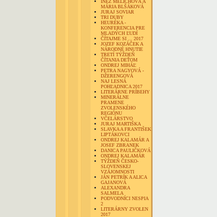
INÉZ MELICHOVÁ A
MÁRIA BLŠÁKOVÁ
JURAJ SOVIAR
TRI DUBY
HEURÉKA -
KONFERENCIA PRE
MLADÝCH ĽUDÍ
ČÍTAJME SI ... 2017
JOZEF KOZÁČEK A
NÁRODNÉ HNUTIE
TRETÍ TÝŽDEŇ
ČÍTANIA DEŤOM
ONDREJ MIHÁĽ
PETRA NAGYOVÁ -
DŽERENGOVÁ
NAJ LESNÁ
POHĽADNICA 2017
LITERÁRNE PRÍBEHY
MINERÁLNE
PRAMENE
ZVOLENSKÉHO
REGIÓNU
VČELÁRSTVO
JURAJ MARTIŠKA
SLAVKA A FRANTIŠEK
LIPTÁKOVCI
ONDREJ KALAMÁR A
JOSEF ZBRANEK
DANICA PAULIČKOVÁ
ONDREJ KALAMÁR
TÝŽDEŇ ČESKO-
SLOVENSKEJ
VZÁJOMNOSTI
JÁN PETRÍK A ALICA
GAJANOVÁ
ALEXANDRA
SALMELA
PODVODNÍCI NESPIA
2
LITERÁRNY ZVOLEN
2017