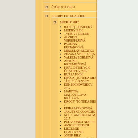
ŠTÚROVO PERO
ARCHÍV FOTOGALÉRIE
ARCHÍV 2017
IGOR PODHÁJECKÝ
MODRÝ BEH
TVORIVÉ DIELNE
ALŽBETA
VEREŠPEJOVÁ
PAULÍNA
FERIANCOVÁ
MIROSLAV REGITKO
ZUZANA ŠTELBASKÁ
VALÉRIA BÖHMOVÁ
ANTONIE
KRZEMIEŇOVÁ
KRÁĽ DETSKÝCH
ČITATEĽOV 2017
BURZA KNÍH
DROGY, TO TEDA NIE!
JÁN ULIČIANSKY
DEŇ KNIHOVNÍKOV
2017
MARTINA
MATLOVIČOVÁ -
KRÁLOVÁ
DROGY, TO TEDA NIE!
2
ERIKA JARKOVSKÁ
JAKUTSKÉ OLONCHO
NOC S ANDERSENOM
2017
PODVODNÍCI NESPIA
ANTON HYKISCH
LIEČEBNÉ
HLADOVANIE
JOZEF BILY