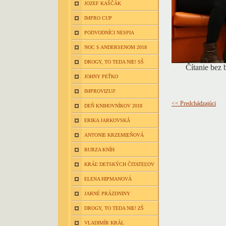
JOZEF KAŠČÁK
IMPRO CUP
PODVODNÍCI NESPIA
NOC S ANDERSENOM 2018
DROGY, TO TEDA NIE! SŠ
Čítanie bez
JOHNY PEŤKO
IMPROVIZUJ!
<< Predchádzajúci
DEŇ KNIHOVNÍKOV 2018
ERIKA JARKOVSKÁ
ANTONIE KRZEMIEŇOVÁ
BURZA KNÍH
KRÁĽ DETSKÝCH ČITATEĽOV
ELENA HIPMANOVÁ
JARNÉ PRÁZDNINY
DROGY, TO TEDA NIE! ZŠ
VLADIMÍR KRÁL