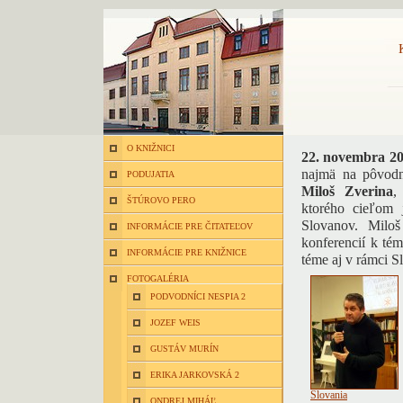
O KNIŽNICI
22. novembra 2
najmä na pôvodn
PODUJATIA
Miloš Zverina
,
ŠTÚROVO PERO
ktorého cieľom 
Slovanov. Miloš
INFORMÁCIE PRE ČITATEĽOV
konferencií k tém
INFORMÁCIE PRE KNIŽNICE
téme aj v rámci 
FOTOGALÉRIA
PODVODNÍCI NESPIA 2
JOZEF WEIS
GUSTÁV MURÍN
ERIKA JARKOVSKÁ 2
Slovania
ONDREJ MIHÁĽ