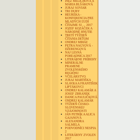
INÉZ MELICHOVÁ A
MÁRIA BLŠÁKOVÁ
JURAJ SOVIAR
TRI DUBY
HEURÉKA -
KONFERENCIA PRE
MLADÝCH ĽUDÍ
ČÍTAJME SI ... 2017
JOZEF KOZÁČEK A
NÁRODNÉ HNUTIE
TRETÍ TÝŽDEŇ
ČÍTANIA DEŤOM
ONDREJ MIHÁĽ
PETRA NAGYOVÁ -
DŽERENGOVÁ
NAJ LESNÁ
POHĽADNICA 2017
LITERÁRNE PRÍBEHY
MINERÁLNE
PRAMENE
ZVOLENSKÉHO
REGIÓNU
VČELÁRSTVO
JURAJ MARTIŠKA
SLAVKA A FRANTIŠEK
LIPTÁKOVCI
ONDREJ KALAMÁR A
JOSEF ZBRANEK
DANICA PAULIČKOVÁ
ONDREJ KALAMÁR
TÝŽDEŇ ČESKO-
SLOVENSKEJ
VZÁJOMNOSTI
JÁN PETRÍK A ALICA
GAJANOVÁ
ALEXANDRA
SALMELA
PODVODNÍCI NESPIA
2
LITERÁRNY ZVOLEN
2017