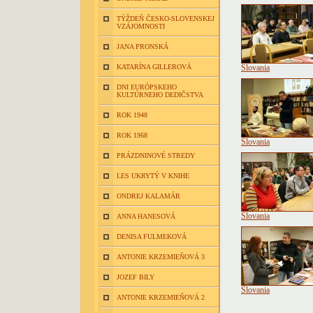
TÝŽDEŇ ČESKO-SLOVENSKEJ
VZÁJOMNOSTI
JANA PRONSKÁ
KATARÍNA GILLEROVÁ
Slovania
DNI EURÓPSKEHO
KULTÚRNEHO DEDIČSTVA
ROK 1948
ROK 1968
Slovania
PRÁZDNINOVÉ STREDY
LES UKRYTÝ V KNIHE
ONDREJ KALAMÁR
Slovania
ANNA HANESOVÁ
DENISA FULMEKOVÁ
ANTONIE KRZEMIEŇOVÁ 3
JOZEF BILY
Slovania
ANTONIE KRZEMIEŇOVÁ 2