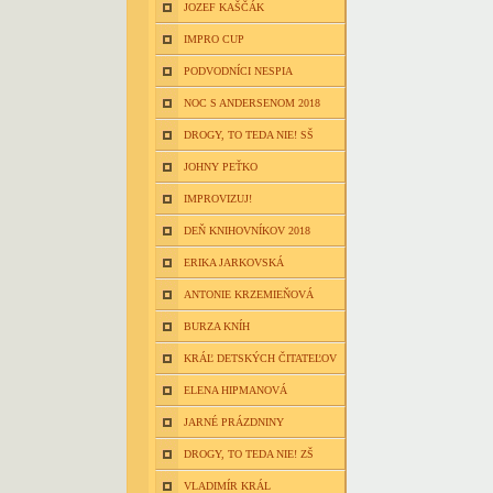
JOZEF KAŠČÁK
IMPRO CUP
PODVODNÍCI NESPIA
NOC S ANDERSENOM 2018
DROGY, TO TEDA NIE! SŠ
JOHNY PEŤKO
IMPROVIZUJ!
DEŇ KNIHOVNÍKOV 2018
ERIKA JARKOVSKÁ
ANTONIE KRZEMIEŇOVÁ
BURZA KNÍH
KRÁĽ DETSKÝCH ČITATEĽOV
ELENA HIPMANOVÁ
JARNÉ PRÁZDNINY
DROGY, TO TEDA NIE! ZŠ
VLADIMÍR KRÁL