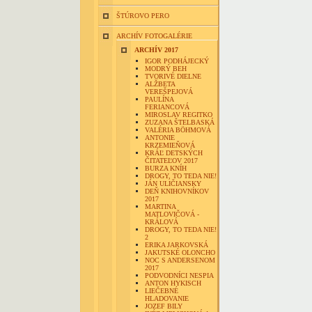
ŠTÚROVO PERO
ARCHÍV FOTOGALÉRIE
ARCHÍV 2017
IGOR PODHÁJECKÝ
MODRÝ BEH
TVORIVÉ DIELNE
ALŽBETA
VEREŠPEJOVÁ
PAULÍNA
FERIANCOVÁ
MIROSLAV REGITKO
ZUZANA ŠTELBASKÁ
VALÉRIA BÖHMOVÁ
ANTONIE
KRZEMIEŇOVÁ
KRÁĽ DETSKÝCH
ČITATEĽOV 2017
BURZA KNÍH
DROGY, TO TEDA NIE!
JÁN ULIČIANSKY
DEŇ KNIHOVNÍKOV
2017
MARTINA
MATLOVIČOVÁ -
KRÁLOVÁ
DROGY, TO TEDA NIE!
2
ERIKA JARKOVSKÁ
JAKUTSKÉ OLONCHO
NOC S ANDERSENOM
2017
PODVODNÍCI NESPIA
ANTON HYKISCH
LIEČEBNÉ
HLADOVANIE
JOZEF BILY