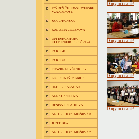
Drogy, to teda nie!
TÝŽDEŇ ČESKO-SLOVENSKEJ
VZÁJOMNOSTI
JANA PRONSKÁ
KATARÍNA GILLEROVÁ
DNI EURÓPSKEHO
Drogy, to teda nie!
KULTÚRNEHO DEDIČSTVA
ROK 1948
ROK 1968
PRÁZDNINOVÉ STREDY
Drogy, to teda nie!
LES UKRYTÝ V KNIHE
ONDREJ KALAMÁR
ANNA HANESOVÁ
DENISA FULMEKOVÁ
Drogy, to teda nie!
ANTONIE KRZEMIEŇOVÁ 3
JOZEF BILY
ANTONIE KRZEMIEŇOVÁ 2