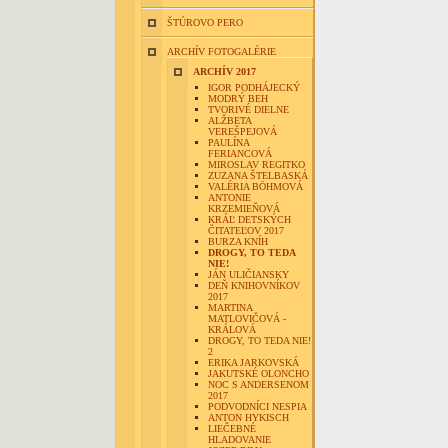
ŠTÚROVO PERO
ARCHÍV FOTOGALÉRIE
ARCHÍV 2017
IGOR PODHÁJECKÝ
MODRÝ BEH
TVORIVÉ DIELNE
ALŽBETA
VEREŠPEJOVÁ
PAULÍNA
FERIANCOVÁ
MIROSLAV REGITKO
ZUZANA ŠTELBASKÁ
VALÉRIA BÖHMOVÁ
ANTONIE
KRZEMIEŇOVÁ
KRÁĽ DETSKÝCH
ČITATEĽOV 2017
BURZA KNÍH
DROGY, TO TEDA
NIE!
JÁN ULIČIANSKY
DEŇ KNIHOVNÍKOV
2017
MARTINA
MATLOVIČOVÁ -
KRÁLOVÁ
DROGY, TO TEDA NIE!
2
ERIKA JARKOVSKÁ
JAKUTSKÉ OLONCHO
NOC S ANDERSENOM
2017
PODVODNÍCI NESPIA
ANTON HYKISCH
LIEČEBNÉ
HLADOVANIE