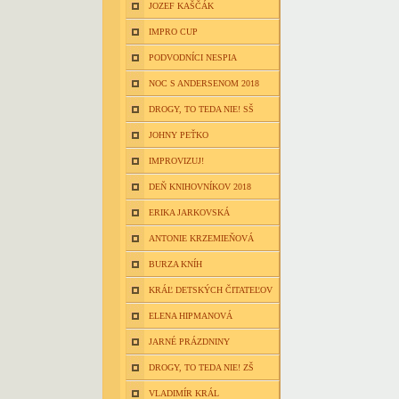
JOZEF KAŠČÁK
IMPRO CUP
PODVODNÍCI NESPIA
NOC S ANDERSENOM 2018
DROGY, TO TEDA NIE! SŠ
JOHNY PEŤKO
IMPROVIZUJ!
DEŇ KNIHOVNÍKOV 2018
ERIKA JARKOVSKÁ
ANTONIE KRZEMIEŇOVÁ
BURZA KNÍH
KRÁĽ DETSKÝCH ČITATEĽOV
ELENA HIPMANOVÁ
JARNÉ PRÁZDNINY
DROGY, TO TEDA NIE! ZŠ
VLADIMÍR KRÁL