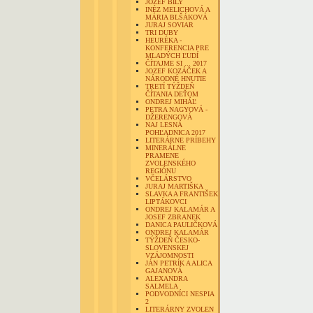
JOZEF BILY
INÉZ MELICHOVÁ A
MÁRIA BLŠÁKOVÁ
JURAJ SOVIAR
TRI DUBY
HEURÉKA -
KONFERENCIA PRE
MLADÝCH ĽUDÍ
ČÍTAJME SI ... 2017
JOZEF KOZÁČEK A
NÁRODNÉ HNUTIE
TRETÍ TÝŽDEŇ
ČÍTANIA DEŤOM
ONDREJ MIHÁĽ
PETRA NAGYOVÁ -
DŽERENGOVÁ
NAJ LESNÁ
POHĽADNICA 2017
LITERÁRNE PRÍBEHY
MINERÁLNE
PRAMENE
ZVOLENSKÉHO
REGIÓNU
VČELÁRSTVO
JURAJ MARTIŠKA
SLAVKA A FRANTIŠEK
LIPTÁKOVCI
ONDREJ KALAMÁR A
JOSEF ZBRANEK
DANICA PAULIČKOVÁ
ONDREJ KALAMÁR
TÝŽDEŇ ČESKO-
SLOVENSKEJ
VZÁJOMNOSTI
JÁN PETRÍK A ALICA
GAJANOVÁ
ALEXANDRA
SALMELA
PODVODNÍCI NESPIA
2
LITERÁRNY ZVOLEN