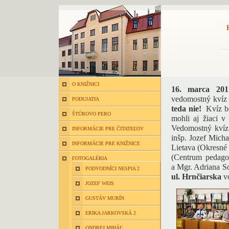
O KNIŽNICI
16. marca 201
vedomostný kvíz 
PODUJATIA
teda nie!
Kvíz bo
ŠTÚROVO PERO
mohli aj žiaci v
Vedomostný kvíz
INFORMÁCIE PRE ČITATEĽOV
inšp. Jozef Micha
INFORMÁCIE PRE KNIŽNICE
Lietava (Okresné 
(Centrum pedago
FOTOGALÉRIA
a Mgr. Adriana So
PODVODNÍCI NESPIA 2
ul. Hrnčiarska
vo
JOZEF WEIS
GUSTÁV MURÍN
ERIKA JARKOVSKÁ 2
ONDREJ MIHÁĽ