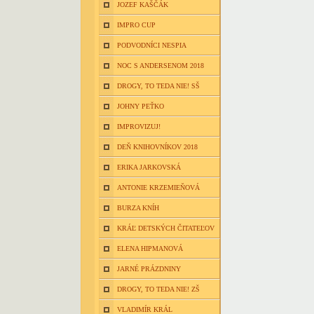
JOZEF KAŠČÁK
IMPRO CUP
PODVODNÍCI NESPIA
NOC S ANDERSENOM 2018
DROGY, TO TEDA NIE! SŠ
JOHNY PEŤKO
IMPROVIZUJ!
DEŇ KNIHOVNÍKOV 2018
ERIKA JARKOVSKÁ
ANTONIE KRZEMIEŇOVÁ
BURZA KNÍH
KRÁĽ DETSKÝCH ČITATEĽOV
ELENA HIPMANOVÁ
JARNÉ PRÁZDNINY
DROGY, TO TEDA NIE! ZŠ
VLADIMÍR KRÁL