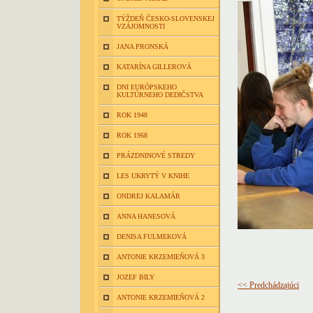
TÝŽDEŇ ČESKO-SLOVENSKEJ
VZÁJOMNOSTI
JANA PRONSKÁ
KATARÍNA GILLEROVÁ
DNI EURÓPSKEHO
KULTÚRNEHO DEDIČSTVA
ROK 1948
ROK 1968
PRÁZDNINOVÉ STREDY
LES UKRYTÝ V KNIHE
ONDREJ KALAMÁR
ANNA HANESOVÁ
DENISA FULMEKOVÁ
ANTONIE KRZEMIEŇOVÁ 3
JOZEF BILY
<< Predchádzajúci
ANTONIE KRZEMIEŇOVÁ 2