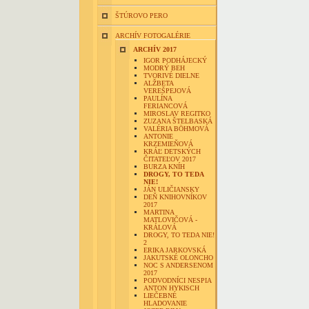
ŠTÚROVO PERO
ARCHÍV FOTOGALÉRIE
ARCHÍV 2017
IGOR PODHÁJECKÝ
MODRÝ BEH
TVORIVÉ DIELNE
ALŽBETA
VEREŠPEJOVÁ
PAULÍNA
FERIANCOVÁ
MIROSLAV REGITKO
ZUZANA ŠTELBASKÁ
VALÉRIA BÖHMOVÁ
ANTONIE
KRZEMIEŇOVÁ
KRÁĽ DETSKÝCH
ČITATEĽOV 2017
BURZA KNÍH
DROGY, TO TEDA
NIE!
JÁN ULIČIANSKY
DEŇ KNIHOVNÍKOV
2017
MARTINA
MATLOVIČOVÁ -
KRÁLOVÁ
DROGY, TO TEDA NIE!
2
ERIKA JARKOVSKÁ
JAKUTSKÉ OLONCHO
NOC S ANDERSENOM
2017
PODVODNÍCI NESPIA
ANTON HYKISCH
LIEČEBNÉ
HLADOVANIE