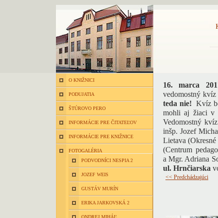
O KNIŽNICI
16. marca 201
vedomostný kvíz 
PODUJATIA
teda nie!
Kvíz bo
ŠTÚROVO PERO
mohli aj žiaci v
Vedomostný kvíz
INFORMÁCIE PRE ČITATEĽOV
inšp. Jozef Micha
INFORMÁCIE PRE KNIŽNICE
Lietava (Okresné 
(Centrum pedago
FOTOGALÉRIA
a Mgr. Adriana So
PODVODNÍCI NESPIA 2
ul. Hrnčiarska
vo
JOZEF WEIS
<< Predchádzajúci
GUSTÁV MURÍN
ERIKA JARKOVSKÁ 2
ONDREJ MIHÁĽ