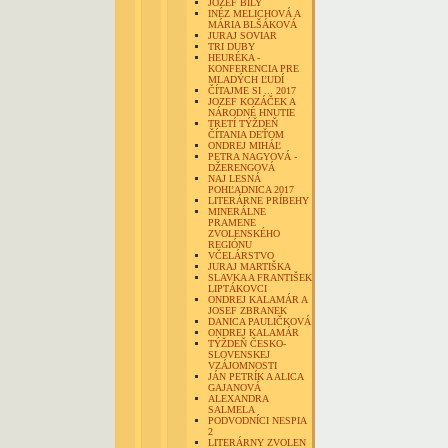
JOZEF BILY
INÉZ MELICHOVÁ A
MÁRIA BLŠÁKOVÁ
JURAJ SOVIAR
TRI DUBY
HEURÉKA -
KONFERENCIA PRE
MLADÝCH ĽUDÍ
ČÍTAJME SI ... 2017
JOZEF KOZÁČEK A
NÁRODNÉ HNUTIE
TRETÍ TÝŽDEŇ
ČÍTANIA DEŤOM
ONDREJ MIHÁĽ
PETRA NAGYOVÁ -
DŽERENGOVÁ
NAJ LESNÁ
POHĽADNICA 2017
LITERÁRNE PRÍBEHY
MINERÁLNE
PRAMENE
ZVOLENSKÉHO
REGIÓNU
VČELÁRSTVO
JURAJ MARTIŠKA
SLAVKA A FRANTIŠEK
LIPTÁKOVCI
ONDREJ KALAMÁR A
JOSEF ZBRANEK
DANICA PAULIČKOVÁ
ONDREJ KALAMÁR
TÝŽDEŇ ČESKO-
SLOVENSKEJ
VZÁJOMNOSTI
JÁN PETRÍK A ALICA
GAJANOVÁ
ALEXANDRA
SALMELA
PODVODNÍCI NESPIA
2
LITERÁRNY ZVOLEN