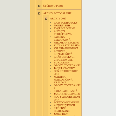
ŠTÚROVO PERO
ARCHÍV FOTOGALÉRIE
ARCHÍV 2017
IGOR PODHÁJECKÝ
MODRÝ BEH
TVORIVÉ DIELNE
ALŽBETA
VEREŠPEJOVÁ
PAULÍNA
FERIANCOVÁ
MIROSLAV REGITKO
ZUZANA ŠTELBASKÁ
VALÉRIA BÖHMOVÁ
ANTONIE
KRZEMIEŇOVÁ
KRÁĽ DETSKÝCH
ČITATEĽOV 2017
BURZA KNÍH
DROGY, TO TEDA NIE!
JÁN ULIČIANSKY
DEŇ KNIHOVNÍKOV
2017
MARTINA
MATLOVIČOVÁ -
KRÁLOVÁ
DROGY, TO TEDA NIE!
2
ERIKA JARKOVSKÁ
JAKUTSKÉ OLONCHO
NOC S ANDERSENOM
2017
PODVODNÍCI NESPIA
ANTON HYKISCH
LIEČEBNÉ
HLADOVANIE
JOZEF BILY