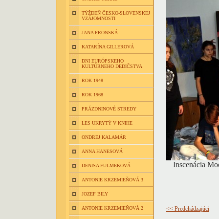
TÝŽDEŇ ČESKO-SLOVENSKEJ
VZÁJOMNOSTI
JANA PRONSKÁ
KATARÍNA GILLEROVÁ
DNI EURÓPSKEHO
KULTÚRNEHO DEDIČSTVA
ROK 1948
ROK 1968
PRÁZDNINOVÉ STREDY
LES UKRYTÝ V KNIHE
ONDREJ KALAMÁR
ANNA HANESOVÁ
Inscenácia Mo
DENISA FULMEKOVÁ
ANTONIE KRZEMIEŇOVÁ 3
JOZEF BILY
ANTONIE KRZEMIEŇOVÁ 2
<< Predchádzajúci