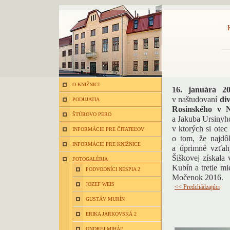
O KNIŽNICI
16. januára 2
v naštudovaní
di
PODUJATIA
Rosinského v N
ŠTÚROVO PERO
a Jakuba Ursinyho
v ktorých si otec
INFORMÁCIE PRE ČITATEĽOV
o tom, že najdôl
INFORMÁCIE PRE KNIŽNICE
a úprimné vzťahy
Šiškovej získala
FOTOGALÉRIA
Kubín a tretie m
PODVODNÍCI NESPIA 2
Močenok 2016.
JOZEF WEIS
<< Predchádzajúci
GUSTÁV MURÍN
ERIKA JARKOVSKÁ 2
ONDREJ MIHÁĽ