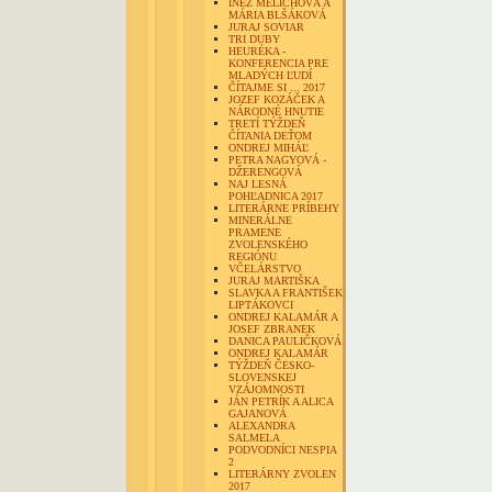
INÉZ MELICHOVÁ A
MÁRIA BLŠÁKOVÁ
JURAJ SOVIAR
TRI DUBY
HEURÉKA -
KONFERENCIA PRE
MLADÝCH ĽUDÍ
ČÍTAJME SI ... 2017
JOZEF KOZÁČEK A
NÁRODNÉ HNUTIE
TRETÍ TÝŽDEŇ
ČÍTANIA DEŤOM
ONDREJ MIHÁĽ
PETRA NAGYOVÁ -
DŽERENGOVÁ
NAJ LESNÁ
POHĽADNICA 2017
LITERÁRNE PRÍBEHY
MINERÁLNE
PRAMENE
ZVOLENSKÉHO
REGIÓNU
VČELÁRSTVO
JURAJ MARTIŠKA
SLAVKA A FRANTIŠEK
LIPTÁKOVCI
ONDREJ KALAMÁR A
JOSEF ZBRANEK
DANICA PAULIČKOVÁ
ONDREJ KALAMÁR
TÝŽDEŇ ČESKO-
SLOVENSKEJ
VZÁJOMNOSTI
JÁN PETRÍK A ALICA
GAJANOVÁ
ALEXANDRA
SALMELA
PODVODNÍCI NESPIA
2
LITERÁRNY ZVOLEN
2017