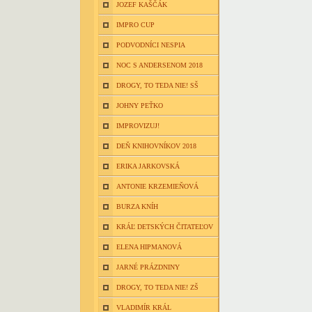
JOZEF KAŠČÁK
IMPRO CUP
PODVODNÍCI NESPIA
NOC S ANDERSENOM 2018
DROGY, TO TEDA NIE! SŠ
JOHNY PEŤKO
IMPROVIZUJ!
DEŇ KNIHOVNÍKOV 2018
ERIKA JARKOVSKÁ
ANTONIE KRZEMIEŇOVÁ
BURZA KNÍH
KRÁĽ DETSKÝCH ČITATEĽOV
ELENA HIPMANOVÁ
JARNÉ PRÁZDNINY
DROGY, TO TEDA NIE! ZŠ
VLADIMÍR KRÁL