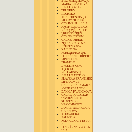
INÉZ MELICHOVÁ A
MÁRIA BLŠÁKOVÁ
JURAJ SOVIAR
TRI DUBY
HEURÉKA -
KONFERENCIA PRE
MLADÝCH ĽUDÍ
ČÍTAJME SI ... 2017
JOZEF KOZÁČEK A
NÁRODNÉ HNUTIE
TRETÍ TÝŽDEŇ
ČÍTANIA DEŤOM
ONDREJ MIHÁĽ
PETRA NAGYOVÁ -
DŽERENGOVÁ
NAJ LESNÁ
POHĽADNICA 2017
LITERÁRNE PRÍBEHY
MINERÁLNE
PRAMENE
ZVOLENSKÉHO
REGIÓNU
VČELÁRSTVO
JURAJ MARTIŠKA
SLAVKA A FRANTIŠEK
LIPTÁKOVCI
ONDREJ KALAMÁR A
JOSEF ZBRANEK
DANICA PAULIČKOVÁ
ONDREJ KALAMÁR
TÝŽDEŇ ČESKO-
SLOVENSKEJ
VZÁJOMNOSTI
JÁN PETRÍK A ALICA
GAJANOVÁ
ALEXANDRA
SALMELA
PODVODNÍCI NESPIA
2
LITERÁRNY ZVOLEN
2017