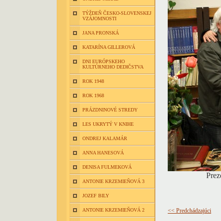
TÝŽDEŇ ČESKO-SLOVENSKEJ
VZÁJOMNOSTI
JANA PRONSKÁ
KATARÍNA GILLEROVÁ
DNI EURÓPSKEHO
KULTÚRNEHO DEDIČSTVA
ROK 1948
ROK 1968
PRÁZDNINOVÉ STREDY
LES UKRYTÝ V KNIHE
ONDREJ KALAMÁR
ANNA HANESOVÁ
DENISA FULMEKOVÁ
Prez
ANTONIE KRZEMIEŇOVÁ 3
JOZEF BILY
ANTONIE KRZEMIEŇOVÁ 2
<< Predchádzajúci