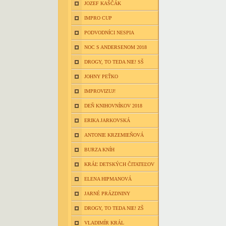
JOZEF KAŠČÁK
IMPRO CUP
PODVODNÍCI NESPIA
NOC S ANDERSENOM 2018
DROGY, TO TEDA NIE! SŠ
JOHNY PEŤKO
IMPROVIZUJ!
DEŇ KNIHOVNÍKOV 2018
ERIKA JARKOVSKÁ
ANTONIE KRZEMIEŇOVÁ
BURZA KNÍH
KRÁĽ DETSKÝCH ČITATEĽOV
ELENA HIPMANOVÁ
JARNÉ PRÁZDNINY
DROGY, TO TEDA NIE! ZŠ
VLADIMÍR KRÁL