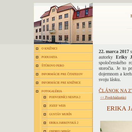
O KNIŽNICI
22. marca 2017
s
autorky
Eriky J
PODUJATIA
spoločenského r
ŠTÚROVO PERO
storočia. Je to p
dojemnom a krehk
INFORMÁCIE PRE ČITATEĽOV
svoju lásku.
INFORMÁCIE PRE KNIŽNICE
ČLÁNOK NA Z
FOTOGALÉRIA
PODVODNÍCI NESPIA 2
<< Predchádzajúci
JOZEF WEIS
ERIKA 
GUSTÁV MURÍN
ERIKA JARKOVSKÁ 2
ONDREJ MIHÁĽ