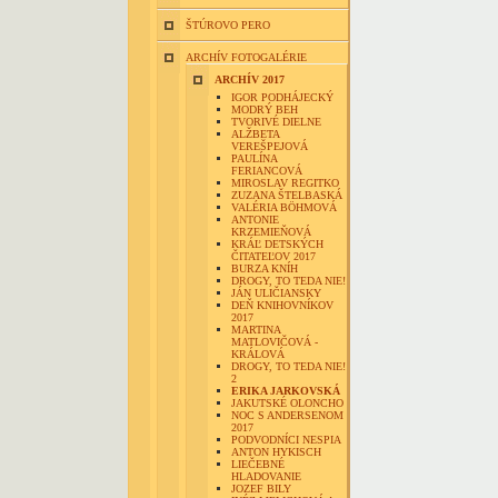
ŠTÚROVO PERO
ARCHÍV FOTOGALÉRIE
ARCHÍV 2017
IGOR PODHÁJECKÝ
MODRÝ BEH
TVORIVÉ DIELNE
ALŽBETA
VEREŠPEJOVÁ
PAULÍNA
FERIANCOVÁ
MIROSLAV REGITKO
ZUZANA ŠTELBASKÁ
VALÉRIA BÖHMOVÁ
ANTONIE
KRZEMIEŇOVÁ
KRÁĽ DETSKÝCH
ČITATEĽOV 2017
BURZA KNÍH
DROGY, TO TEDA NIE!
JÁN ULIČIANSKY
DEŇ KNIHOVNÍKOV
2017
MARTINA
MATLOVIČOVÁ -
KRÁLOVÁ
DROGY, TO TEDA NIE!
2
ERIKA JARKOVSKÁ
JAKUTSKÉ OLONCHO
NOC S ANDERSENOM
2017
PODVODNÍCI NESPIA
ANTON HYKISCH
LIEČEBNÉ
HLADOVANIE
JOZEF BILY