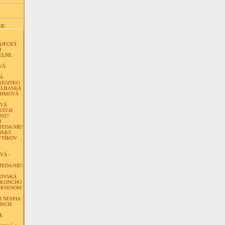
IE
ÁJECKÝ
H
ELNE
VÁ
Á
REGITKO
ELBASKÁ
ÖHMOVÁ
OVÁ
KÝCH
2017
H
TEDA NIE!
NSKY
VNÍKOV
VÁ -
TEDA NIE!
KOVSKÁ
OLONCHO
ERSENOM
I NESPIA
ISCH
E