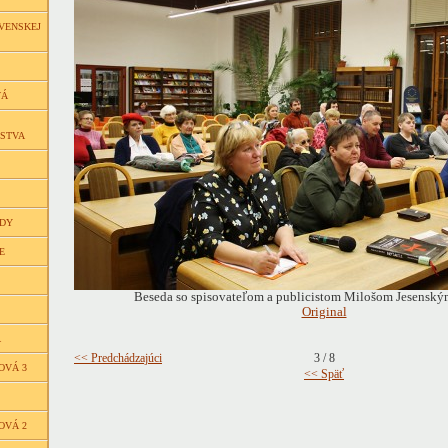
VENSKEJ
VÁ
ČSTVA
EDY
E
Beseda so spisovateľom a publicistom Milošom Jesenským
Original
Á
<< Predchádzajúci
3 / 8
OVÁ 3
<< Späť
OVÁ 2