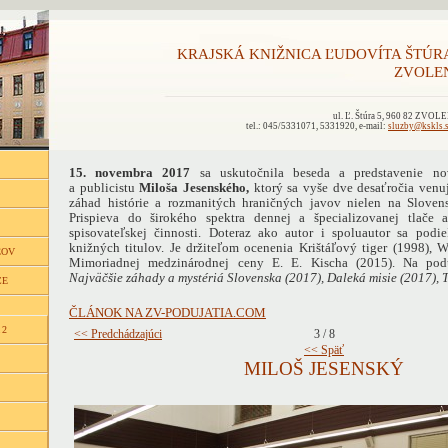
KRAJSKÁ KNIŽNICA ĽUDOVÍTA ŠTÚR
ZVOLE
ul. Ľ. Štúra 5, 960 82 ZVOL
tel.: 045/5331071, 5331920, e-mail:
sluzby@kskls.
15. novembra 2017
sa uskutočnila beseda a predstavenie no
a publicistu
Miloša Jesenského,
ktorý sa vyše dve desaťročia venuj
záhad histórie a rozmanitých hraničných javov nielen na Slovens
Prispieva do širokého spektra dennej a špecializovanej tlače
spisovateľskej činnosti. Doteraz ako autor i spoluautor sa podi
knižných titulov. Je držiteľom ocenenia Krištáľový tiger (1998), 
ĽOV
Mimoriadnej medzinárodnej ceny E. E. Kischa (2015). Na poduj
Najväčšie záhady a mystériá Slovenska (2017), Daleká misie (2017), 
CE
ČLÁNOK NA ZV-PODUJATIA.COM
 2
<< Predchádzajúci
3 / 8
<< Späť
MILOŠ JESENSKÝ