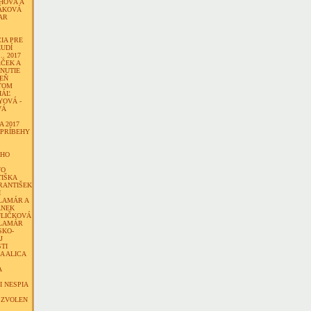
HOVÁ A
ÁKOVÁ
AR
IA PRE
UDÍ
.. 2017
ČEK A
NUTIE
DEŇ
EŤOM
HÁĽ
YOVÁ -
VÁ
 2017
 PRÍBEHY
ÉHO
VO
TIŠKA
RANTIŠEK
I
LAMÁR A
ANEK
ULIČKOVÁ
ALAMÁR
SKO-
J
TI
 A ALICA
A
 NESPIA
 ZVOLEN