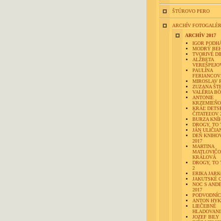
ŠTÚROVO PERO
ARCHÍV FOTOGALÉR
ARCHÍV 2017
IGOR PODH
MODRÝ BE
TVORIVÉ DI
ALŽBETA
VEREŠPEJO
PAULÍNA
FERIANCOV
MIROSLAV 
ZUZANA ŠT
VALÉRIA B
ANTONIE
KRZEMIEŇ
KRÁĽ DETS
ČITATEĽOV 
BURZA KNÍ
DROGY, TO 
JÁN ULIČIA
DEŇ KNIHO
2017
MARTINA
MATLOVIČO
KRÁLOVÁ
DROGY, TO 
2
ERIKA JAR
JAKUTSKÉ 
NOC S AND
2017
PODVODNÍC
ANTON HYK
LIEČEBNÉ
HLADOVANI
JOZEF BILY