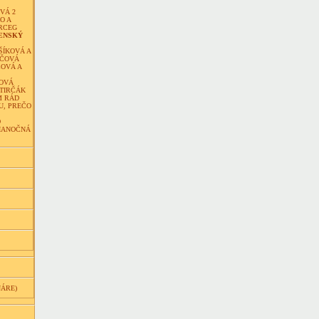
VÁ 2
O A
RCEG
ENSKÝ
ŠÍKOVÁ A
IČOVÁ
COVÁ A
OVÁ
STIRČÁK
M RÁD
U, PREČO
O
IANOČNÁ
NÁRE)