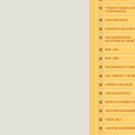
TÝŽDEŇ ČESKO-SLO
VZÁJOMNOSTI
JANA PRONSKÁ
KATARÍNA GILLERO
DNI EURÓPSKEHO
KULTÚRNEHO DEDI
ROK 1948
ROK 1968
PRÁZDNINOVÉ STR
LES UKRYTÝ V KNIH
ONDREJ KALAMÁR
ANNA HANESOVÁ
DENISA FULMEKOV
ANTONIE KRZEMIEŇ
JOZEF BILY
ANTONIE KRZEMIEŇ