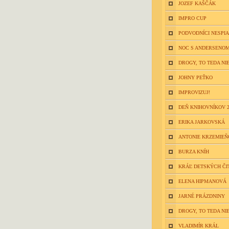
JOZEF KAŠČÁK
IMPRO CUP
PODVODNÍCI NESPIA
NOC S ANDERSENOM
DROGY, TO TEDA NIE
JOHNY PEŤKO
IMPROVIZUJ!
DEŇ KNIHOVNÍKOV 2
ERIKA JARKOVSKÁ
ANTONIE KRZEMIE
BURZA KNÍH
KRÁĽ DETSKÝCH ČI
ELENA HIPMANOVÁ
JARNÉ PRÁZDNINY
DROGY, TO TEDA NIE
VLADIMÍR KRÁL