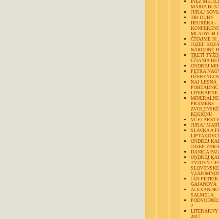
INÉZ MELIC
MÁRIA BLŠ
JURAJ SOVI
TRI DUBY
HEURÉKA -
KONFERENC
MLADÝCH Ľ
ČÍTAJME SI .
JOZEF KOZÁ
NÁRODNÉ H
TRETÍ TÝŽ
ČÍTANIA D
ONDREJ MI
PETRA NAG
DŽERENGO
NAJ LESNÁ
POHĽADNICA
LITERÁRNE
MINERÁLNE
PRAMENE
ZVOLENSK
REGIÓNU
VČELÁRST
JURAJ MAR
SLAVKA A F
LIPTÁKOVC
ONDREJ KA
JOSEF ZBR
DANICA PA
ONDREJ K
TÝŽDEŇ ČE
SLOVENSKE
VZÁJOMNOS
JÁN PETRÍK
GAJANOVÁ
ALEXANDR
SALMELA
PODVODNÍCI
2
LITERÁRNY
2017