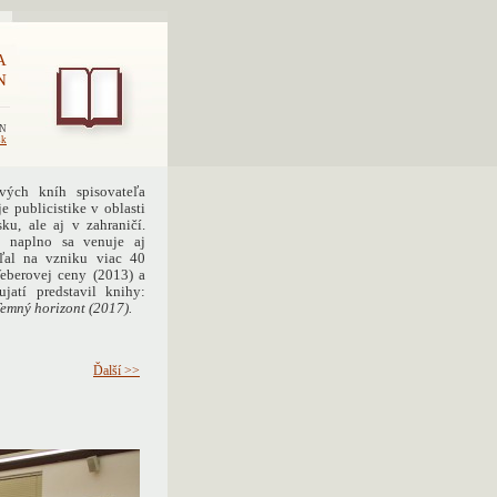
A
N
EN
sk
vých kníh spisovateľa
e publicistike v oblasti
ku, ale aj v zahraničí.
 a naplno sa venuje aj
eľal na vzniku viac 40
Weberovej ceny (2013) a
atí predstavil knihy:
Temný horizont (2017).
Ďalší >>