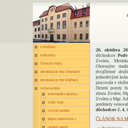
O KNIŽNICI
26. októbra 20
dôchodcov
Podvo
PODUJATIA
Zvolen, Mestsko
ŠTÚROVO PERO
Okresným riadi
dvojčlenné druž
INFORMÁCIE PRE ČITATEĽOV
jednotlivými kola
INFORMÁCIE PRE KNIŽNICE
pracovala v zlože
členmi poroty bo
FOTOGALÉRIA
zboru Zvolen; Mg
PODVODNÍCI NESPIA 2
Zvolen a Mgr. Ad
JOZEF WEIS
predmety venovalo
dôchodcov č. 4
, 
GUSTÁV MURÍN
ČLÁNOK NA M
ERIKA JARKOVSKÁ 2
ONDREJ MIHÁĽ
<< Predchádzajúci