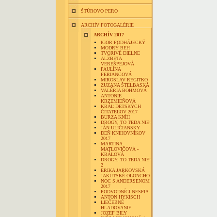
ŠTÚROVO PERO
ARCHÍV FOTOGALÉRIE
ARCHÍV 2017
IGOR PODHÁJECKÝ
MODRÝ BEH
TVORIVÉ DIELNE
ALŽBETA
VEREŠPEJOVÁ
PAULÍNA
FERIANCOVÁ
MIROSLAV REGITKO
ZUZANA ŠTELBASKÁ
VALÉRIA BÖHMOVÁ
ANTONIE
KRZEMIEŇOVÁ
KRÁĽ DETSKÝCH
ČITATEĽOV 2017
BURZA KNÍH
DROGY, TO TEDA NIE!
JÁN ULIČIANSKY
DEŇ KNIHOVNÍKOV
2017
MARTINA
MATLOVIČOVÁ -
KRÁLOVÁ
DROGY, TO TEDA NIE!
2
ERIKA JARKOVSKÁ
JAKUTSKÉ OLONCHO
NOC S ANDERSENOM
2017
PODVODNÍCI NESPIA
ANTON HYKISCH
LIEČEBNÉ
HLADOVANIE
JOZEF BILY