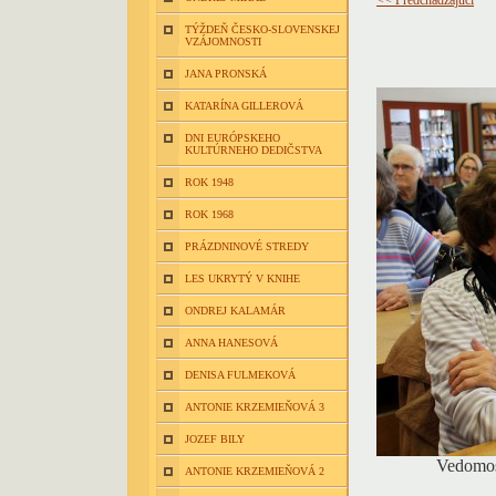
TÝŽDEŇ ČESKO-SLOVENSKEJ
VZÁJOMNOSTI
JANA PRONSKÁ
KATARÍNA GILLEROVÁ
DNI EURÓPSKEHO
KULTÚRNEHO DEDIČSTVA
ROK 1948
ROK 1968
PRÁZDNINOVÉ STREDY
LES UKRYTÝ V KNIHE
ONDREJ KALAMÁR
ANNA HANESOVÁ
DENISA FULMEKOVÁ
ANTONIE KRZEMIEŇOVÁ 3
JOZEF BILY
Vedomost
ANTONIE KRZEMIEŇOVÁ 2