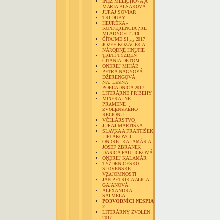
INÉZ MELICHOVÁ A
MÁRIA BLŠÁKOVÁ
JURAJ SOVIAR
TRI DUBY
HEURÉKA -
KONFERENCIA PRE
MLADÝCH ĽUDÍ
ČÍTAJME SI ... 2017
JOZEF KOZÁČEK A
NÁRODNÉ HNUTIE
TRETÍ TÝŽDEŇ
ČÍTANIA DEŤOM
ONDREJ MIHÁĽ
PETRA NAGYOVÁ -
DŽERENGOVÁ
NAJ LESNÁ
POHĽADNICA 2017
LITERÁRNE PRÍBEHY
MINERÁLNE
PRAMENE
ZVOLENSKÉHO
REGIÓNU
VČELÁRSTVO
JURAJ MARTIŠKA
SLAVKA A FRANTIŠEK
LIPTÁKOVCI
ONDREJ KALAMÁR A
JOSEF ZBRANEK
DANICA PAULIČKOVÁ
ONDREJ KALAMÁR
TÝŽDEŇ ČESKO-
SLOVENSKEJ
VZÁJOMNOSTI
JÁN PETRÍK A ALICA
GAJANOVÁ
ALEXANDRA
SALMELA
PODVODNÍCI NESPIA
2
LITERÁRNY ZVOLEN
2017