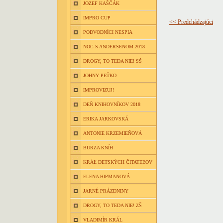
JOZEF KAŠČÁK
IMPRO CUP
<< Predchádzajúci
PODVODNÍCI NESPIA
NOC S ANDERSENOM 2018
DROGY, TO TEDA NIE! SŠ
JOHNY PEŤKO
IMPROVIZUJ!
DEŇ KNIHOVNÍKOV 2018
ERIKA JARKOVSKÁ
ANTONIE KRZEMIEŇOVÁ
BURZA KNÍH
KRÁĽ DETSKÝCH ČITATEĽOV
ELENA HIPMANOVÁ
JARNÉ PRÁZDNINY
DROGY, TO TEDA NIE! ZŠ
VLADIMÍR KRÁL