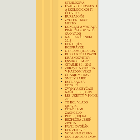
STEHLÍKOVÁ
ÚVAHY O ĽUDSKOSTI
A EKOLOGICKOSTI
ČLOVEKA...
BURZA KNÍH
ZVOLEN - MOJE
MESTO
KONCERT A VÝSTAVA
PRÁC ŽIAKOV SZUŠ
QUO VADIS
NAJ LESNÁ KNIHA
2013
DEŇ DETÍ V
ROZPRÁVKE
CYRILOMETODIÁDA
BURZA KNÍH A PAVOL
KRASNOCVETOV
ENVIROFILM 2013
ČÍTAJME SI... 2013
ZDRAVIE A VITALITA
V KAŽDOM VEKU
ČÍTANIE V TRÁVE
SMELÝ ZAJKO
EŠTE RAZ SA
OBZRIEŤ
ZVYKY A OBYČAJE
NAŠICH PREDKOV
LES UKRYTÝ V KNIHE
2013
TO BOL VLADO
ORAVEC
ČÍTAŤ SA MI
ZACHCELO
PETER HOLKA
BEZPEČNÁ JESEŇ
ŽIVOTA
PAVEL DVOŘÁK
DEŇ ZDRAVIA
VODA NAD ZLATO
NOC S ANDERSENOM