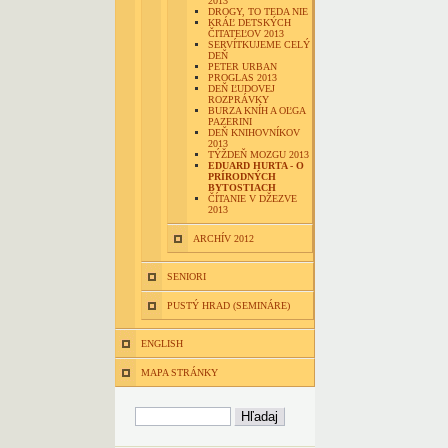
2013
DROGY, TO TEDA NIE
KRÁĽ DETSKÝCH
ČITATEĽOV 2013
SERVÍTKUJEME CELÝ
DEŇ
PETER URBAN
PROGLAS 2013
DEŇ ĽUDOVEJ
ROZPRÁVKY
BURZA KNÍH A OĽGA
PAZERINI
DEŇ KNIHOVNÍKOV
2013
TÝŽDEŇ MOZGU 2013
EDUARD HURTA - O
PRÍRODNÝCH
BYTOSTIACH
ČÍTANIE V DŽEZVE
2013
ARCHÍV 2012
SENIORI
PUSTÝ HRAD (SEMINÁRE)
ENGLISH
MAPA STRÁNKY