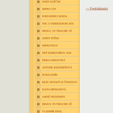
JOZEF KAŠČÁK
<< Predchádzajúci
IMPRO CUP
PODVODNÍCI NESPIA
NOC S ANDERSENOM 2018
DROGY, TO TEDA NIE! SŠ
JOHNY PEŤKO
IMPROVIZUJ!
DEŇ KNIHOVNÍKOV 2018
ERIKA JARKOVSKÁ
ANTONIE KRZEMIEŇOVÁ
BURZA KNÍH
KRÁĽ DETSKÝCH ČITATEĽOV
ELENA HIPMANOVÁ
JARNÉ PRÁZDNINY
DROGY, TO TEDA NIE! ZŠ
VLADIMÍR KRÁL