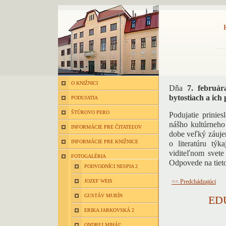
O KNIŽNICI
Dňa
7. február
bytostiach a ich
PODUJATIA
ŠTÚROVO PERO
Podujatie prinie
nášho kultúrneho 
INFORMÁCIE PRE ČITATEĽOV
dobe veľký záujem
INFORMÁCIE PRE KNIŽNICE
o literatúru tý
viditeľnom svete
FOTOGALÉRIA
Odpovede na tieto
PODVODNÍCI NESPIA 2
JOZEF WEIS
<< Predchádzajúci
GUSTÁV MURÍN
ED
ERIKA JARKOVSKÁ 2
ONDREJ MIHÁĽ