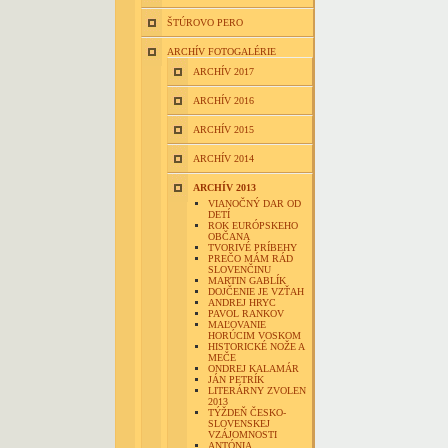
ŠTÚROVO PERO
ARCHÍV FOTOGALÉRIE
ARCHÍV 2017
ARCHÍV 2016
ARCHÍV 2015
ARCHÍV 2014
ARCHÍV 2013
VIANOČNÝ DAR OD
DETÍ
ROK EURÓPSKEHO
OBČANA
TVORIVÉ PRÍBEHY
PREČO MÁM RÁD
SLOVENČINU
MARTIN GABLÍK
DOJČENIE JE VZŤAH
ANDREJ HRYC
PAVOL RANKOV
MAĽOVANIE
HORÚCIM VOSKOM
HISTORICKÉ NOŽE A
MEČE
ONDREJ KALAMÁR
JÁN PETRÍK
LITERÁRNY ZVOLEN
2013
TÝŽDEŇ ČESKO-
SLOVENSKEJ
VZÁJOMNOSTI
ANTÓNIA