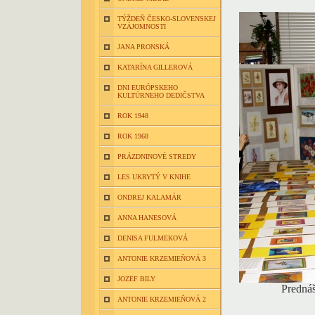
TÝŽDEŇ ČESKO-SLOVENSKEJ
VZÁJOMNOSTI
JANA PRONSKÁ
KATARÍNA GILLEROVÁ
DNI EURÓPSKEHO
KULTÚRNEHO DEDIČSTVA
ROK 1948
ROK 1968
PRÁZDNINOVÉ STREDY
LES UKRYTÝ V KNIHE
ONDREJ KALAMÁR
ANNA HANESOVÁ
DENISA FULMEKOVÁ
ANTONIE KRZEMIEŇOVÁ 3
JOZEF BILY
Prednáš
ANTONIE KRZEMIEŇOVÁ 2