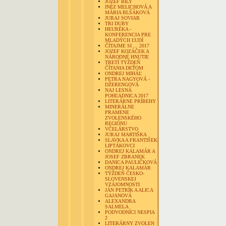
JOZEF BILY
INÉZ MELICHOVÁ A
MÁRIA BLŠÁKOVÁ
JURAJ SOVIAR
TRI DUBY
HEURÉKA -
KONFERENCIA PRE
MLADÝCH ĽUDÍ
ČÍTAJME SI ... 2017
JOZEF KOZÁČEK A
NÁRODNÉ HNUTIE
TRETÍ TÝŽDEŇ
ČÍTANIA DEŤOM
ONDREJ MIHÁĽ
PETRA NAGYOVÁ -
DŽERENGOVÁ
NAJ LESNÁ
POHĽADNICA 2017
LITERÁRNE PRÍBEHY
MINERÁLNE
PRAMENE
ZVOLENSKÉHO
REGIÓNU
VČELÁRSTVO
JURAJ MARTIŠKA
SLAVKA A FRANTIŠEK
LIPTÁKOVCI
ONDREJ KALAMÁR A
JOSEF ZBRANEK
DANICA PAULIČKOVÁ
ONDREJ KALAMÁR
TÝŽDEŇ ČESKO-
SLOVENSKEJ
VZÁJOMNOSTI
JÁN PETRÍK A ALICA
GAJANOVÁ
ALEXANDRA
SALMELA
PODVODNÍCI NESPIA
2
LITERÁRNY ZVOLEN