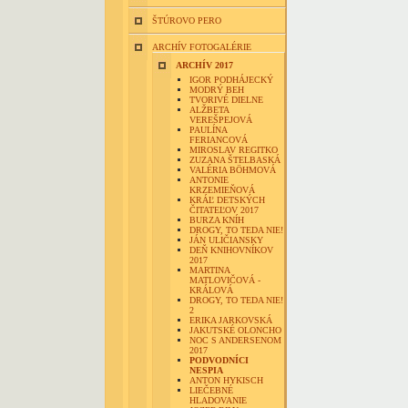
ŠTÚROVO PERO
ARCHÍV FOTOGALÉRIE
ARCHÍV 2017
IGOR PODHÁJECKÝ
MODRÝ BEH
TVORIVÉ DIELNE
ALŽBETA
VEREŠPEJOVÁ
PAULÍNA
FERIANCOVÁ
MIROSLAV REGITKO
ZUZANA ŠTELBASKÁ
VALÉRIA BÖHMOVÁ
ANTONIE
KRZEMIEŇOVÁ
KRÁĽ DETSKÝCH
ČITATEĽOV 2017
BURZA KNÍH
DROGY, TO TEDA NIE!
JÁN ULIČIANSKY
DEŇ KNIHOVNÍKOV
2017
MARTINA
MATLOVIČOVÁ -
KRÁLOVÁ
DROGY, TO TEDA NIE!
2
ERIKA JARKOVSKÁ
JAKUTSKÉ OLONCHO
NOC S ANDERSENOM
2017
PODVODNÍCI
NESPIA
ANTON HYKISCH
LIEČEBNÉ
HLADOVANIE