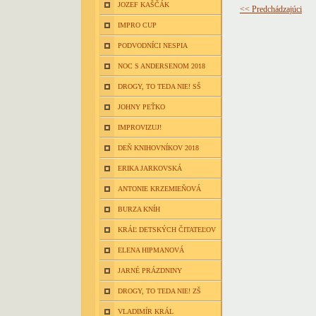
JOZEF KAŠČÁK
<< Predchádzajúci
IMPRO CUP
PODVODNÍCI NESPIA
NOC S ANDERSENOM 2018
DROGY, TO TEDA NIE! SŠ
JOHNY PEŤKO
IMPROVIZUJ!
DEŇ KNIHOVNÍKOV 2018
ERIKA JARKOVSKÁ
ANTONIE KRZEMIEŇOVÁ
BURZA KNÍH
KRÁĽ DETSKÝCH ČITATEĽOV
ELENA HIPMANOVÁ
JARNÉ PRÁZDNINY
DROGY, TO TEDA NIE! ZŠ
VLADIMÍR KRÁL