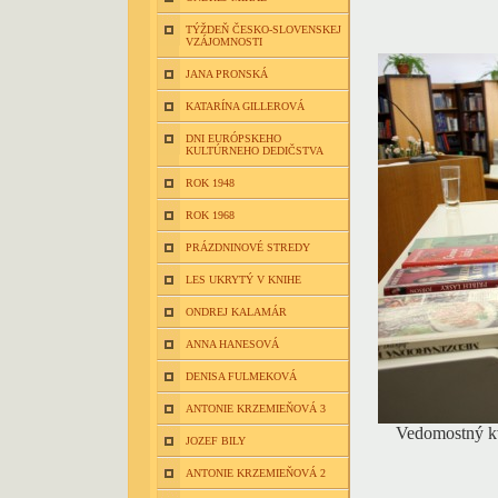
TÝŽDEŇ ČESKO-SLOVENSKEJ
VZÁJOMNOSTI
JANA PRONSKÁ
KATARÍNA GILLEROVÁ
DNI EURÓPSKEHO
KULTÚRNEHO DEDIČSTVA
ROK 1948
ROK 1968
PRÁZDNINOVÉ STREDY
LES UKRYTÝ V KNIHE
ONDREJ KALAMÁR
ANNA HANESOVÁ
DENISA FULMEKOVÁ
ANTONIE KRZEMIEŇOVÁ 3
Vedomostný kví
JOZEF BILY
ANTONIE KRZEMIEŇOVÁ 2