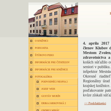
O KNIŽNICI
4. apríla 2017
členov Klubov 
PODUJATIA
Mestom Zvolen
ŠTÚROVO PERO
zdravotníctva 
kolách súťažilo 
INFORMÁCIE PRE ČITATEĽOV
seniori v publiku
INFORMÁCIE PRE KNIŽNICE
inšpektor Mestsk
Okresné riadite
FOTOGALÉRIA
Regionálny úrad
PODVODNÍCI NESPIA 2
krajskej knižnic
JOZEF WEIS
poďakovanie patr
kvíze získali súťa
GUSTÁV MURÍN
ERIKA JARKOVSKÁ 2
<< Predchádzajúci
ONDREJ MIHÁĽ