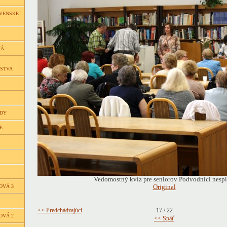
VENSKEJ
VÁ
ČSTVA
EDY
E
Á
Vedomostný kvíz pre seniorov Podvodníci nespia
OVÁ 3
Original
<< Predchádzajúci
17 / 22
OVÁ 2
<< Späť