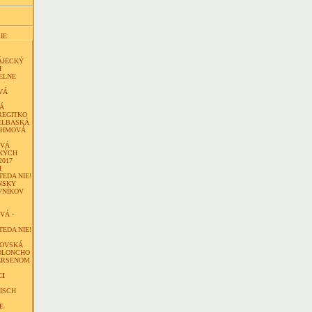
IE
ÁJECKÝ
H
ELNE
VÁ
Á
REGITKO
ELBASKÁ
ÖHMOVÁ
OVÁ
KÝCH
2017
H
TEDA NIE!
NSKY
VNÍKOV
VÁ -
TEDA NIE!
KOVSKÁ
OLONCHO
ERSENOM
CI
ISCH
E