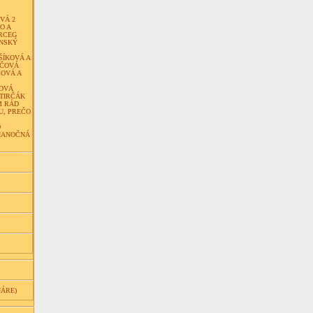
VÁ 2
O A
RCEG
ENSKÝ
ŠÍKOVÁ A
IČOVÁ
COVÁ A
OVÁ
STIRČÁK
M RÁD
U, PREČO
O
IANOČNÁ
NÁRE)