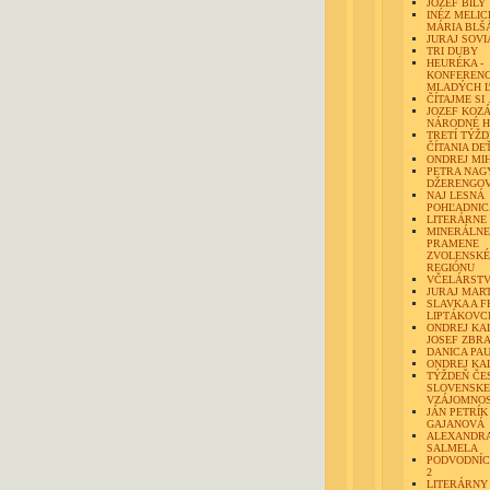
JOZEF BILY
INÉZ MELIC
MÁRIA BLŠ
JURAJ SOVI
TRI DUBY
HEURÉKA -
KONFERENC
MLADÝCH Ľ
ČÍTAJME SI .
JOZEF KOZÁ
NÁRODNÉ H
TRETÍ TÝŽ
ČÍTANIA D
ONDREJ MI
PETRA NAG
DŽERENGO
NAJ LESNÁ
POHĽADNICA
LITERÁRNE
MINERÁLNE
PRAMENE
ZVOLENSK
REGIÓNU
VČELÁRST
JURAJ MAR
SLAVKA A F
LIPTÁKOVC
ONDREJ KA
JOSEF ZBR
DANICA PA
ONDREJ K
TÝŽDEŇ ČE
SLOVENSKE
VZÁJOMNOS
JÁN PETRÍK
GAJANOVÁ
ALEXANDR
SALMELA
PODVODNÍCI
2
LITERÁRNY