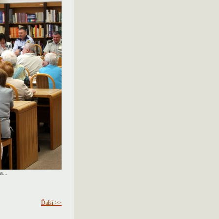
...
Ďalší >>