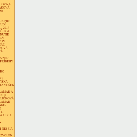
HOVÁ A
ÁKOVÁ
AR
IA PRE
UDÍ
.. 2017
ČEK A
NUTIE
DEŇ
EŤOM
HÁĽ
YOVÁ -
VÁ
 2017
 PRÍBEHY
ÉHO
VO
TIŠKA
RANTIŠEK
I
LAMÁR A
ANEK
ULIČKOVÁ
ALAMÁR
SKO-
J
TI
 A ALICA
A
 NESPIA
 ZVOLEN