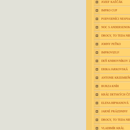
JOZEF KAŠČÁK
IMPRO CUP
PODVODNÍCI NESPIA
NOC S ANDERSENOM
DROGY, TO TEDA NIE
JOHNY PEŤKO
IMPROVIZUJ!
DEŇ KNIHOVNÍKOV 2
ERIKA JARKOVSKÁ
ANTONIE KRZEMIE
BURZA KNÍH
KRÁĽ DETSKÝCH ČI
ELENA HIPMANOVÁ
JARNÉ PRÁZDNINY
DROGY, TO TEDA NIE
VLADIMÍR KRÁL