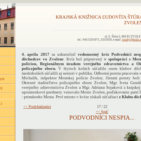
KRAJSKÁ KNIŽNICA ĽUDOVÍTA ŠTÚR
ZVOLE
ul. Ľ. Štúra 5, 960 82 ZVOL
tel.: 045/5331071, 5331920, e-mail:
sluzby@kskls.
4. apríla 2017
sa uskutočnil
vedomostný kvíz
Podvodníci nes
dôchodcov vo Zvolene
. Kvíz bol pripravený
v spolupráci s Me
políciou, Regionálnym úradom verejného zdravotníctva a Ok
policajného zboru.
V štyroch kolách súťažilo osem klubov dôc
medzikolách súťažili aj seniori v publiku. Odborná porota pracovala v
Michalík, inšpektor Mestskej polície Zvolen; členmi poroty boli
ĽOV
Okresné riaditeľstvo policajného zboru Zvolen; Mgr. Iveta Gond
verejného zdravotníctva Zvolen a Mgr. Adriana Sojaková z krajskej
CE
upomienkové predmety venovalo Mesto Zvolen, poďakovanie patrí I
- primátorke Mesta. Prvé miesto v kvíze získali súťažiaci
z Klubu dôc
 2
<< Predchádzajúci
17 / 22
<< Späť
PODVODNÍCI NESPIA...