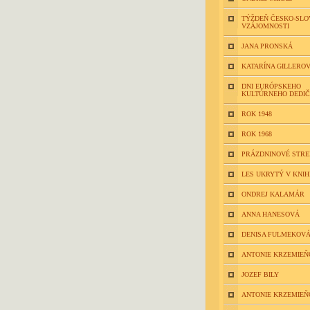
TÝŽDEŇ ČESKO-SLO
VZÁJOMNOSTI
JANA PRONSKÁ
KATARÍNA GILLERO
DNI EURÓPSKEHO
KULTÚRNEHO DEDI
ROK 1948
ROK 1968
PRÁZDNINOVÉ STR
LES UKRYTÝ V KNIH
ONDREJ KALAMÁR
ANNA HANESOVÁ
DENISA FULMEKOV
ANTONIE KRZEMIEŇ
JOZEF BILY
ANTONIE KRZEMIEŇ