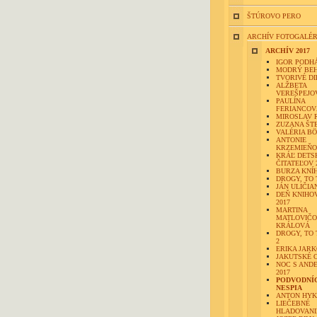
ŠTÚROVO PERO
ARCHÍV FOTOGALÉR
ARCHÍV 2017
IGOR PODH
MODRÝ BE
TVORIVÉ DI
ALŽBETA
VEREŠPEJO
PAULÍNA
FERIANCOV
MIROSLAV 
ZUZANA ŠT
VALÉRIA B
ANTONIE
KRZEMIEŇ
KRÁĽ DETS
ČITATEĽOV 
BURZA KNÍ
DROGY, TO 
JÁN ULIČIA
DEŇ KNIHO
2017
MARTINA
MATLOVIČO
KRÁLOVÁ
DROGY, TO 
2
ERIKA JAR
JAKUTSKÉ 
NOC S AND
2017
PODVODNÍ
NESPIA
ANTON HYK
LIEČEBNÉ
HLADOVANI