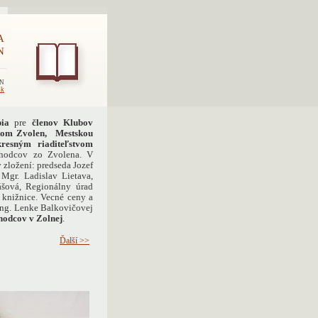
A
N
EN
sk
pia
pre
členov Klubov
stom Zvolen, Mestskou
resným riaditeľstvom
hodcov zo Zvolena. V
 zložení: predseda Jozef
 Mgr. Ladislav Lietava,
ášová, Regionálny úrad
 knižnice. Vecné ceny a
ng. Lenke Balkovičovej
hodcov v Zolnej
.
Ďalší >>