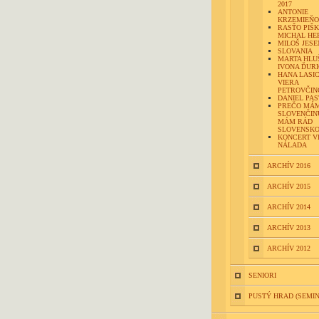
2017
ANTONIE
KRZEMIEŇO
RASŤO PIŠK
MICHAL HE
MILOŠ JES
SLOVANIA
MARTA HLU
IVONA ĎUR
HANA LASI
VIERA
PETROVČIN
DANIEL PA
PREČO MÁ
SLOVENČIN
MÁM RÁD
SLOVENSK
KONCERT V
NÁLADA
ARCHÍV 2016
ARCHÍV 2015
ARCHÍV 2014
ARCHÍV 2013
ARCHÍV 2012
SENIORI
PUSTÝ HRAD (SEMI