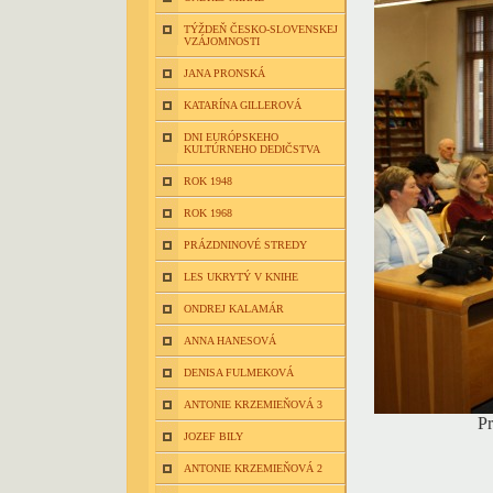
TÝŽDEŇ ČESKO-SLOVENSKEJ
VZÁJOMNOSTI
JANA PRONSKÁ
KATARÍNA GILLEROVÁ
DNI EURÓPSKEHO
KULTÚRNEHO DEDIČSTVA
ROK 1948
ROK 1968
PRÁZDNINOVÉ STREDY
LES UKRYTÝ V KNIHE
ONDREJ KALAMÁR
ANNA HANESOVÁ
DENISA FULMEKOVÁ
ANTONIE KRZEMIEŇOVÁ 3
Pr
JOZEF BILY
ANTONIE KRZEMIEŇOVÁ 2