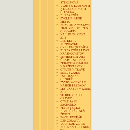
STEHLÍKOVÁ
ÚVAHY O ĽUDSKOSTI
A EKOLOGICKOSTI
ČLOVEKA...
BURZA KNÍH
ZVOLEN - MOJE
MESTO
KONCERT A VÝSTAVA
PRÁC ŽIAKOV SZUŠ
QUO VADIS
NAJ LESNÁ KNIHA
2013
DEŇ DETÍ V
ROZPRÁVKE
CYRILOMETODIÁDA
BURZA KNÍH A PAVOL
KRASNOCVETOV
ENVIROFILM 2013
ČÍTAJME SI... 2013
ZDRAVIE A VITALITA
V KAŽDOM VEKU
ČÍTANIE V TRÁVE
SMELÝ ZAJKO
EŠTE RAZ SA
OBZRIEŤ
ZVYKY A OBYČAJE
NAŠICH PREDKOV
LES UKRYTÝ V KNIHE
2013
TO BOL VLADO
ORAVEC
ČÍTAŤ SA MI
ZACHCELO
PETER HOLKA
BEZPEČNÁ JESEŇ
ŽIVOTA
PAVEL DVOŘÁK
DEŇ ZDRAVIA
VODA NAD ZLATO
NOC S ANDERSENOM