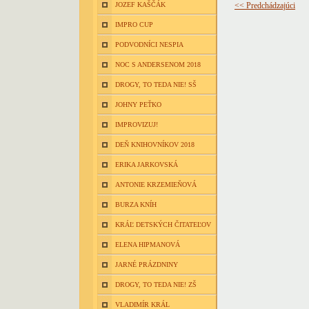
JOZEF KAŠČÁK
<< Predchádzajúci
IMPRO CUP
PODVODNÍCI NESPIA
NOC S ANDERSENOM 2018
DROGY, TO TEDA NIE! SŠ
JOHNY PEŤKO
IMPROVIZUJ!
DEŇ KNIHOVNÍKOV 2018
ERIKA JARKOVSKÁ
ANTONIE KRZEMIEŇOVÁ
BURZA KNÍH
KRÁĽ DETSKÝCH ČITATEĽOV
ELENA HIPMANOVÁ
JARNÉ PRÁZDNINY
DROGY, TO TEDA NIE! ZŠ
VLADIMÍR KRÁL