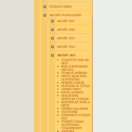
ŠTÚROVO PERO
ARCHÍV FOTOGALÉRIE
ARCHÍV 2017
ARCHÍV 2016
ARCHÍV 2015
ARCHÍV 2014
ARCHÍV 2013
VIANOČNÝ DAR OD
DETÍ
ROK EURÓPSKEHO
OBČANA
TVORIVÉ PRÍBEHY
PREČO MÁM RÁD
SLOVENČINU
MARTIN GABLÍK
DOJČENIE JE VZŤAH
ANDREJ HRYC
PAVOL RANKOV
MAĽOVANIE
HORÚCIM VOSKOM
HISTORICKÉ NOŽE A
MEČE
ONDREJ KALAMÁR
JÁN PETRÍK
LITERÁRNY ZVOLEN
2013
TÝŽDEŇ ČESKO-
SLOVENSKEJ
VZÁJOMNOSTI
ANTÓNIA