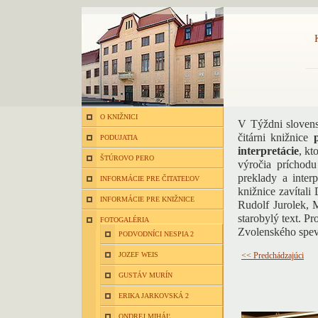
O KNIŽNICI
V Týždni sloven
čitárni knižnice
PODUJATIA
interpretácie
, kt
ŠTÚROVO PERO
výročia príchodu
preklady a inter
INFORMÁCIE PRE ČITATEĽOV
knižnice zavítal
INFORMÁCIE PRE KNIŽNICE
Rudolf Jurolek, M
starobylý text. 
FOTOGALÉRIA
Zvolenského spev
PODVODNÍCI NESPIA 2
JOZEF WEIS
<< Predchádzajúci
GUSTÁV MURÍN
ERIKA JARKOVSKÁ 2
ONDREJ MIHÁĽ