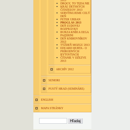
2013
DROGY, TO TEDA NIE
KRÁĽ DETSKÝCH
ČITATEĽOV 2013
SERVÍTKUJEME CELÝ
DEŇ
PETER URBAN
PROGLAS 2013
DEŇ ĽUDOVEJ
ROZPRÁVKY
BURZA KNÍH A OĽGA
PAZERINI
DEŇ KNIHOVNÍKOV
2013
TÝŽDEŇ MOZGU 2013
EDUARD HURTA - O
PRÍRODNÝCH
BYTOSTIACH
ČÍTANIE V DŽEZVE
2013
ARCHÍV 2012
SENIORI
PUSTÝ HRAD (SEMINÁRE)
ENGLISH
MAPA STRÁNKY