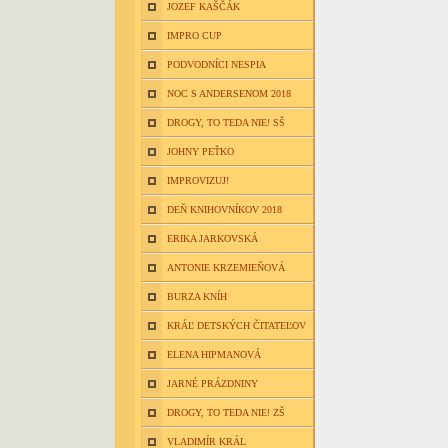
JOZEF KAŠČÁK
IMPRO CUP
PODVODNÍCI NESPIA
NOC S ANDERSENOM 2018
DROGY, TO TEDA NIE! SŠ
JOHNY PEŤKO
IMPROVIZUJ!
DEŇ KNIHOVNÍKOV 2018
ERIKA JARKOVSKÁ
ANTONIE KRZEMIEŇOVÁ
BURZA KNÍH
KRÁĽ DETSKÝCH ČITATEĽOV
ELENA HIPMANOVÁ
JARNÉ PRÁZDNINY
DROGY, TO TEDA NIE! ZŠ
VLADIMÍR KRÁL