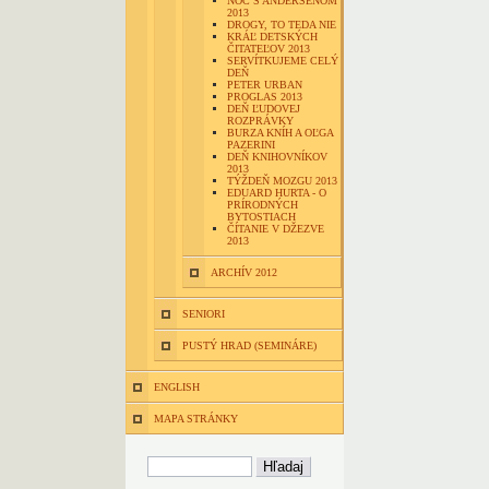
NOC S ANDERSENOM
2013
DROGY, TO TEDA NIE
KRÁĽ DETSKÝCH
ČITATEĽOV 2013
SERVÍTKUJEME CELÝ
DEŇ
PETER URBAN
PROGLAS 2013
DEŇ ĽUDOVEJ
ROZPRÁVKY
BURZA KNÍH A OĽGA
PAZERINI
DEŇ KNIHOVNÍKOV
2013
TÝŽDEŇ MOZGU 2013
EDUARD HURTA - O
PRÍRODNÝCH
BYTOSTIACH
ČÍTANIE V DŽEZVE
2013
ARCHÍV 2012
SENIORI
PUSTÝ HRAD (SEMINÁRE)
ENGLISH
MAPA STRÁNKY