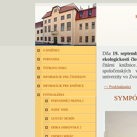
O KNIŽNICI
Dňa
19. septem
ekologickosti čl
PODUJATIA
čitárni knižni
ŠTÚROVO PERO
spoločenských v
univerzity vo Zvo
INFORMÁCIE PRE ČITATEĽOV
INFORMÁCIE PRE KNIŽNICE
<< Predchádzajúci
FOTOGALÉRIA
SYMPÓZ
PODVODNÍCI NESPIA 2
JOZEF WEIS
GUSTÁV MURÍN
ERIKA JARKOVSKÁ 2
ONDREJ MIHÁĽ