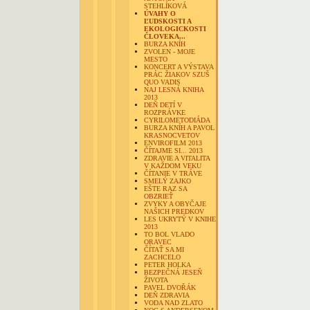
STEHLÍKOVÁ
ÚVAHY O
ĽUDSKOSTI A
EKOLOGICKOSTI
ČLOVEKA...
BURZA KNÍH
ZVOLEN - MOJE
MESTO
KONCERT A VÝSTAVA
PRÁC ŽIAKOV SZUŠ
QUO VADIS
NAJ LESNÁ KNIHA
2013
DEŇ DETÍ V
ROZPRÁVKE
CYRILOMETODIÁDA
BURZA KNÍH A PAVOL
KRASNOCVETOV
ENVIROFILM 2013
ČÍTAJME SI... 2013
ZDRAVIE A VITALITA
V KAŽDOM VEKU
ČÍTANIE V TRÁVE
SMELÝ ZAJKO
EŠTE RAZ SA
OBZRIEŤ
ZVYKY A OBYČAJE
NAŠICH PREDKOV
LES UKRYTÝ V KNIHE
2013
TO BOL VLADO
ORAVEC
ČÍTAŤ SA MI
ZACHCELO
PETER HOLKA
BEZPEČNÁ JESEŇ
ŽIVOTA
PAVEL DVOŘÁK
DEŇ ZDRAVIA
VODA NAD ZLATO