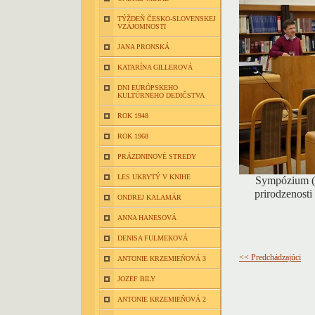
TÝŽDEŇ ČESKO-SLOVENSKEJ
VZÁJOMNOSTI
JANA PRONSKÁ
KATARÍNA GILLEROVÁ
DNI EURÓPSKEHO
KULTÚRNEHO DEDIČSTVA
ROK 1948
ROK 1968
PRÁZDNINOVÉ STREDY
LES UKRYTÝ V KNIHE
Sympózium (Ú
prirodzenosti
ONDREJ KALAMÁR
ANNA HANESOVÁ
DENISA FULMEKOVÁ
<< Predchádzajúci
ANTONIE KRZEMIEŇOVÁ 3
JOZEF BILY
ANTONIE KRZEMIEŇOVÁ 2