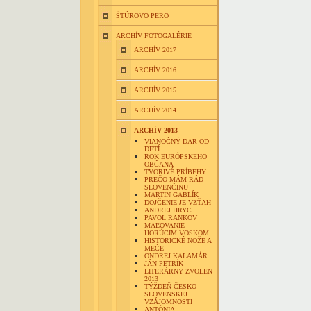
ŠTÚROVO PERO
ARCHÍV FOTOGALÉRIE
ARCHÍV 2017
ARCHÍV 2016
ARCHÍV 2015
ARCHÍV 2014
ARCHÍV 2013
VIANOČNÝ DAR OD
DETÍ
ROK EURÓPSKEHO
OBČANA
TVORIVÉ PRÍBEHY
PREČO MÁM RÁD
SLOVENČINU
MARTIN GABLÍK
DOJČENIE JE VZŤAH
ANDREJ HRYC
PAVOL RANKOV
MAĽOVANIE
HORÚCIM VOSKOM
HISTORICKÉ NOŽE A
MEČE
ONDREJ KALAMÁR
JÁN PETRÍK
LITERÁRNY ZVOLEN
2013
TÝŽDEŇ ČESKO-
SLOVENSKEJ
VZÁJOMNOSTI
ANTÓNIA