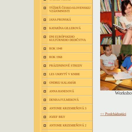
TÝŽDEŇ ČESKO-SLOVENSKEJ
VZÁJOMNOSTI
JANA PRONSKÁ
KATARÍNA GILLEROVÁ
DNI EURÓPSKEHO
KULTÚRNEHO DEDIČSTVA
ROK 1948
ROK 1968
PRÁZDNINOVÉ STREDY
LES UKRYTÝ V KNIHE
ONDREJ KALAMÁR
ANNA HANESOVÁ
Workshop
DENISA FULMEKOVÁ
ANTONIE KRZEMIEŇOVÁ 3
<< Predchádzajúci
JOZEF BILY
ANTONIE KRZEMIEŇOVÁ 2