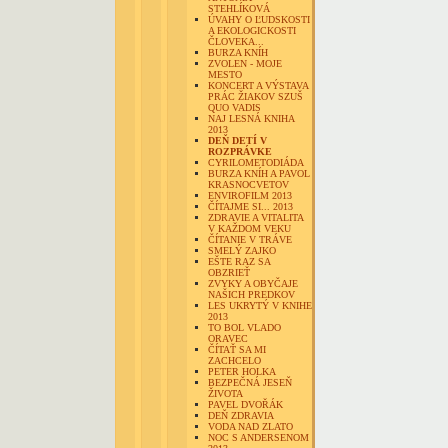
STEHLÍKOVÁ
ÚVAHY O ĽUDSKOSTI
A EKOLOGICKOSTI
ČLOVEKA...
BURZA KNÍH
ZVOLEN - MOJE
MESTO
KONCERT A VÝSTAVA
PRÁC ŽIAKOV SZUŠ
QUO VADIS
NAJ LESNÁ KNIHA
2013
DEŇ DETÍ V
ROZPRÁVKE
CYRILOMETODIÁDA
BURZA KNÍH A PAVOL
KRASNOCVETOV
ENVIROFILM 2013
ČÍTAJME SI... 2013
ZDRAVIE A VITALITA
V KAŽDOM VEKU
ČÍTANIE V TRÁVE
SMELÝ ZAJKO
EŠTE RAZ SA
OBZRIEŤ
ZVYKY A OBYČAJE
NAŠICH PREDKOV
LES UKRYTÝ V KNIHE
2013
TO BOL VLADO
ORAVEC
ČÍTAŤ SA MI
ZACHCELO
PETER HOLKA
BEZPEČNÁ JESEŇ
ŽIVOTA
PAVEL DVOŘÁK
DEŇ ZDRAVIA
VODA NAD ZLATO
NOC S ANDERSENOM