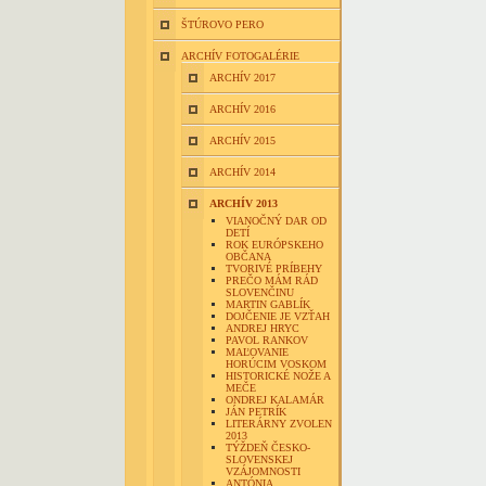
ŠTÚROVO PERO
ARCHÍV FOTOGALÉRIE
ARCHÍV 2017
ARCHÍV 2016
ARCHÍV 2015
ARCHÍV 2014
ARCHÍV 2013
VIANOČNÝ DAR OD
DETÍ
ROK EURÓPSKEHO
OBČANA
TVORIVÉ PRÍBEHY
PREČO MÁM RÁD
SLOVENČINU
MARTIN GABLÍK
DOJČENIE JE VZŤAH
ANDREJ HRYC
PAVOL RANKOV
MAĽOVANIE
HORÚCIM VOSKOM
HISTORICKÉ NOŽE A
MEČE
ONDREJ KALAMÁR
JÁN PETRÍK
LITERÁRNY ZVOLEN
2013
TÝŽDEŇ ČESKO-
SLOVENSKEJ
VZÁJOMNOSTI
ANTÓNIA