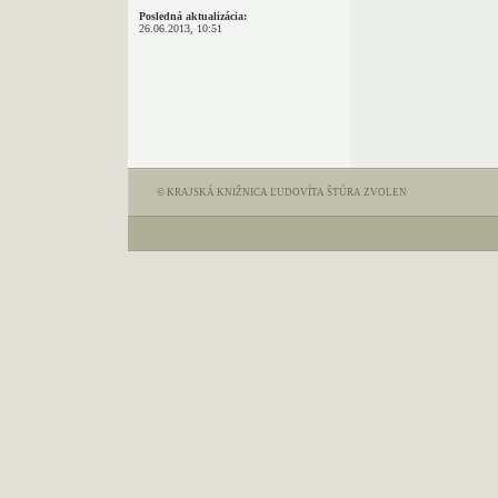
Posledná aktualizácia:
26.06.2013, 10:51
© KRAJSKÁ KNIŽNICA ĽUDOVÍTA ŠTÚRA ZVOLEN