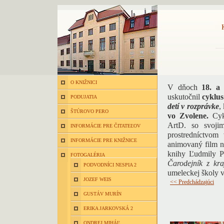
O KNIŽNICI
V dňoch
18. a
uskutočnil
cyklu
PODUJATIA
detí v rozprávke
,
ŠTÚROVO PERO
vo Zvolene.
Cyk
ArtD. so svojim
INFORMÁCIE PRE ČITATEĽOV
prostredníctvom 
INFORMÁCIE PRE KNIŽNICE
animovaný film n
knihy Ľudmily P
FOTOGALÉRIA
Čarodejník z kra
PODVODNÍCI NESPIA 2
umeleckej školy 
JOZEF WEIS
<< Predchádzajúci
GUSTÁV MURÍN
ERIKA JARKOVSKÁ 2
ONDREJ MIHÁĽ