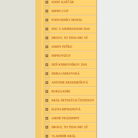
JOZEF KAŠČÁK
IMPRO CUP
PODVODNÍCI NESPIA
NOC S ANDERSENOM 2018
DROGY, TO TEDA NIE! SŠ
JOHNY PEŤKO
IMPROVIZUJ!
DEŇ KNIHOVNÍKOV 2018
ERIKA JARKOVSKÁ
ANTONIE KRZEMIEŇOVÁ
BURZA KNÍH
KRÁĽ DETSKÝCH ČITATEĽOV
ELENA HIPMANOVÁ
JARNÉ PRÁZDNINY
DROGY, TO TEDA NIE! ZŠ
VLADIMÍR KRÁL