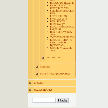
2013
DROGY, TO TEDA NIE
KRÁĽ DETSKÝCH
ČITATEĽOV 2013
SERVÍTKUJEME CELÝ
DEŇ
PETER URBAN
PROGLAS 2013
DEŇ ĽUDOVEJ
ROZPRÁVKY
BURZA KNÍH A OĽGA
PAZERINI
DEŇ KNIHOVNÍKOV
2013
TÝŽDEŇ MOZGU 2013
EDUARD HURTA - O
PRÍRODNÝCH
BYTOSTIACH
ČÍTANIE V DŽEZVE
2013
ARCHÍV 2012
SENIORI
PUSTÝ HRAD (SEMINÁRE)
ENGLISH
MAPA STRÁNKY