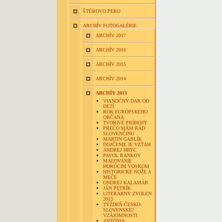
ŠTÚROVO PERO
ARCHÍV FOTOGALÉRIE
ARCHÍV 2017
ARCHÍV 2016
ARCHÍV 2015
ARCHÍV 2014
ARCHÍV 2013
VIANOČNÝ DAR OD
DETÍ
ROK EURÓPSKEHO
OBČANA
TVORIVÉ PRÍBEHY
PREČO MÁM RÁD
SLOVENČINU
MARTIN GABLÍK
DOJČENIE JE VZŤAH
ANDREJ HRYC
PAVOL RANKOV
MAĽOVANIE
HORÚCIM VOSKOM
HISTORICKÉ NOŽE A
MEČE
ONDREJ KALAMÁR
JÁN PETRÍK
LITERÁRNY ZVOLEN
2013
TÝŽDEŇ ČESKO-
SLOVENSKEJ
VZÁJOMNOSTI
ANTÓNIA