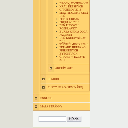
2013
DROGY, TO TEDA NIE
KRÁĽ DETSKÝCH
ČITATEĽOV 2013
SERVÍTKUJEME CELÝ
DEŇ
PETER URBAN
PROGLAS 2013
DEŇ ĽUDOVEJ
ROZPRÁVKY
BURZA KNÍH A OĽGA
PAZERINI
DEŇ KNIHOVNÍKOV
2013
TÝŽDEŇ MOZGU 2013
EDUARD HURTA - O
PRÍRODNÝCH
BYTOSTIACH
ČÍTANIE V DŽEZVE
2013
ARCHÍV 2012
SENIORI
PUSTÝ HRAD (SEMINÁRE)
ENGLISH
MAPA STRÁNKY