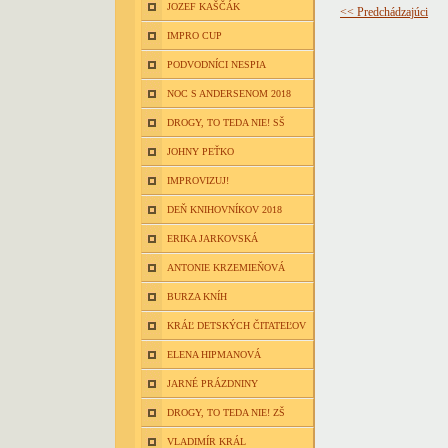
JOZEF KAŠČÁK
<< Predchádzajúci
IMPRO CUP
PODVODNÍCI NESPIA
NOC S ANDERSENOM 2018
DROGY, TO TEDA NIE! SŠ
JOHNY PEŤKO
IMPROVIZUJ!
DEŇ KNIHOVNÍKOV 2018
ERIKA JARKOVSKÁ
ANTONIE KRZEMIEŇOVÁ
BURZA KNÍH
KRÁĽ DETSKÝCH ČITATEĽOV
ELENA HIPMANOVÁ
JARNÉ PRÁZDNINY
DROGY, TO TEDA NIE! ZŠ
VLADIMÍR KRÁL