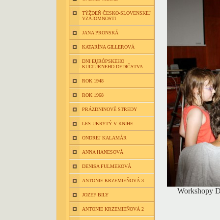
TÝŽDEŇ ČESKO-SLOVENSKEJ
VZÁJOMNOSTI
JANA PRONSKÁ
KATARÍNA GILLEROVÁ
DNI EURÓPSKEHO
KULTÚRNEHO DEDIČSTVA
ROK 1948
ROK 1968
PRÁZDNINOVÉ STREDY
LES UKRYTÝ V KNIHE
ONDREJ KALAMÁR
ANNA HANESOVÁ
DENISA FULMEKOVÁ
ANTONIE KRZEMIEŇOVÁ 3
Workshopy De
JOZEF BILY
ANTONIE KRZEMIEŇOVÁ 2