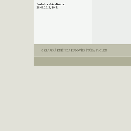
Posledná aktualizácia:
26.06.2013, 10:51
© KRAJSKÁ KNIŽNICA ĽUDOVÍTA ŠTÚRA ZVOLEN