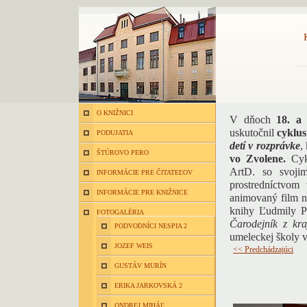
O KNIŽNICI
V dňoch
18. a
uskutočnil
cyklu
PODUJATIA
detí v rozprávke
,
ŠTÚROVO PERO
vo Zvolene.
Cyk
ArtD. so svojim
INFORMÁCIE PRE ČITATEĽOV
prostredníctvom 
INFORMÁCIE PRE KNIŽNICE
animovaný film n
knihy Ľudmily P
FOTOGALÉRIA
Čarodejník z kra
PODVODNÍCI NESPIA 2
umeleckej školy 
JOZEF WEIS
<< Predchádzajúci
GUSTÁV MURÍN
ERIKA JARKOVSKÁ 2
ONDREJ MIHÁĽ