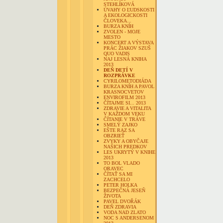
STEHLÍKOVÁ
ÚVAHY O ĽUDSKOSTI
A EKOLOGICKOSTI
ČLOVEKA...
BURZA KNÍH
ZVOLEN - MOJE
MESTO
KONCERT A VÝSTAVA
PRÁC ŽIAKOV SZUŠ
QUO VADIS
NAJ LESNÁ KNIHA
2013
DEŇ DETÍ V
ROZPRÁVKE
CYRILOMETODIÁDA
BURZA KNÍH A PAVOL
KRASNOCVETOV
ENVIROFILM 2013
ČÍTAJME SI... 2013
ZDRAVIE A VITALITA
V KAŽDOM VEKU
ČÍTANIE V TRÁVE
SMELÝ ZAJKO
EŠTE RAZ SA
OBZRIEŤ
ZVYKY A OBYČAJE
NAŠICH PREDKOV
LES UKRYTÝ V KNIHE
2013
TO BOL VLADO
ORAVEC
ČÍTAŤ SA MI
ZACHCELO
PETER HOLKA
BEZPEČNÁ JESEŇ
ŽIVOTA
PAVEL DVOŘÁK
DEŇ ZDRAVIA
VODA NAD ZLATO
NOC S ANDERSENOM