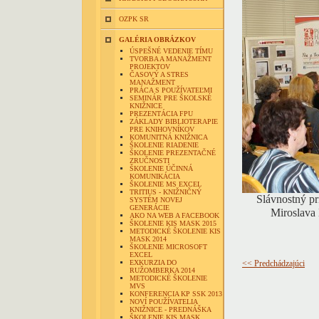
OZPK SR
GALÉRIA OBRÁZKOV
ÚSPEŠNÉ VEDENIE TÍMU
TVORBA A MANAŽMENT
PROJEKTOV
ČASOVÝ A STRES
MANAŽMENT
PRÁCA S POUŽÍVATEĽMI
SEMINÁR PRE ŠKOLSKÉ
KNIŽNICE
PREZENTÁCIA FPU
ZÁKLADY BIBLIOTERAPIE
PRE KNIHOVNÍKOV
KOMUNITNÁ KNIŽNICA
ŠKOLENIE RIADENIE
ŠKOLENIE PREZENTAČNÉ
ZRUČNOSTI
ŠKOLENIE ÚČINNÁ
KOMUNIKÁCIA
ŠKOLENIE MS EXCEL
TRITIUS - KNIŽNIČNÝ
Slávnostný p
SYSTÉM NOVEJ
GENERÁCIE
Miroslava 
AKO NA WEB A FACEBOOK
ŠKOLENIE KIS MASK 2015
METODICKÉ ŠKOLENIE KIS
MASK 2014
ŠKOLENIE MICROSOFT
EXCEL
EXKURZIA DO
<< Predchádzajúci
RUŽOMBERKA 2014
METODICKÉ ŠKOLENIE
MVS
KONFERENCIA KP SSK 2013
NOVÍ POUŽÍVATELIA
KNIŽNICE - PREDNÁŠKA
ŠKOLENIE KIS MASK