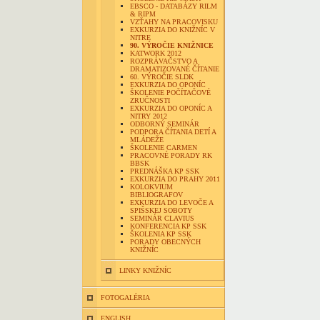
EBSCO - DATABÁZY RILM
& RIPM
VZŤAHY NA PRACOVISKU
EXKURZIA DO KNIŽNÍC V
NITRE
90. VÝROČIE KNIŽNICE
KATWORK 2012
ROZPRÁVAČSTVO A
DRAMATIZOVANÉ ČÍTANIE
60. VÝROČIE SLDK
EXKURZIA DO OPONÍC
ŠKOLENIE POČÍTAČOVÉ
ZRUČNOSTI
EXKURZIA DO OPONÍC A
NITRY 2012
ODBORNÝ SEMINÁR
PODPORA ČÍTANIA DETÍ A
MLÁDEŽE
ŠKOLENIE CARMEN
PRACOVNÉ PORADY RK
BBSK
PREDNÁŠKA KP SSK
EXKURZIA DO PRAHY 2011
KOLOKVIUM
BIBLIOGRAFOV
EXKURZIA DO LEVOČE A
SPIŠSKEJ SOBOTY
SEMINÁR CLAVIUS
KONFERENCIA KP SSK
ŠKOLENIA KP SSK
PORADY OBECNÝCH
KNIŽNÍC
LINKY KNIŽNÍC
FOTOGALÉRIA
ENGLISH