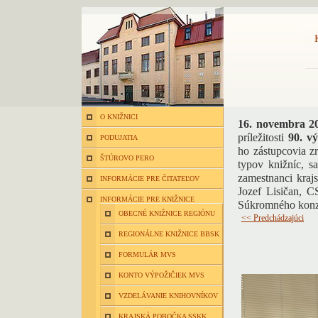
O KNIŽNICI
16. novembra 2
príležitosti
90. v
PODUJATIA
ho zástupcovia z
ŠTÚROVO PERO
typov knižníc, s
zamestnanci krajs
INFORMÁCIE PRE ČITATEĽOV
Jozef Lisičan, CS
INFORMÁCIE PRE KNIŽNICE
Súkromného konz
OBECNÉ KNIŽNICE REGIÓNU
<< Predchádzajúci
REGIONÁLNE KNIŽNICE BBSK
FORMULÁR MVS
KONTO VÝPOŽIČIEK MVS
VZDELÁVANIE KNIHOVNÍKOV
KRAJSKÁ POBOČKA SSKK