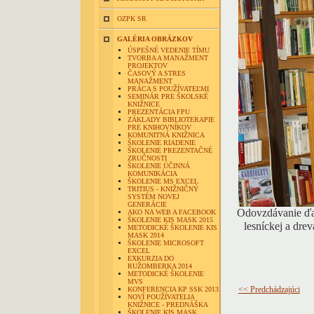
OZPK SR
GALÉRIA OBRÁZKOV
ÚSPEŠNÉ VEDENIE TÍMU
TVORBA A MANAŽMENT
PROJEKTOV
ČASOVÝ A STRES
MANAŽMENT
PRÁCA S POUŽÍVATEĽMI
SEMINÁR PRE ŠKOLSKÉ
KNIŽNICE
PREZENTÁCIA FPU
ZÁKLADY BIBLIOTERAPIE
PRE KNIHOVNÍKOV
KOMUNITNÁ KNIŽNICA
ŠKOLENIE RIADENIE
ŠKOLENIE PREZENTAČNÉ
ZRUČNOSTI
ŠKOLENIE ÚČINNÁ
KOMUNIKÁCIA
ŠKOLENIE MS EXCEL
TRITIUS - KNIŽNIČNÝ
SYSTÉM NOVEJ
GENERÁCIE
Odovzdávanie ďak
AKO NA WEB A FACEBOOK
ŠKOLENIE KIS MASK 2015
lesníckej a dre
METODICKÉ ŠKOLENIE KIS
MASK 2014
ŠKOLENIE MICROSOFT
EXCEL
EXKURZIA DO
RUŽOMBERKA 2014
METODICKÉ ŠKOLENIE
MVS
KONFERENCIA KP SSK 2013
<< Predchádzajúci
NOVÍ POUŽÍVATELIA
KNIŽNICE - PREDNÁŠKA
ŠKOLENIE KIS MASK