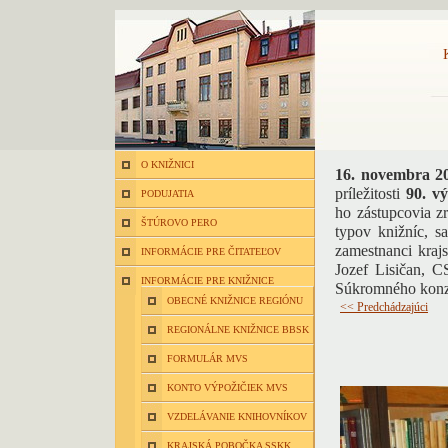
O KNIŽNICI
16. novembra 2
príležitosti
90. v
PODUJATIA
ho zástupcovia z
ŠTÚROVO PERO
typov knižníc, s
zamestnanci krajs
INFORMÁCIE PRE ČITATEĽOV
Jozef Lisičan, CS
INFORMÁCIE PRE KNIŽNICE
Súkromného konz
OBECNÉ KNIŽNICE REGIÓNU
<< Predchádzajúci
REGIONÁLNE KNIŽNICE BBSK
FORMULÁR MVS
KONTO VÝPOŽIČIEK MVS
VZDELÁVANIE KNIHOVNÍKOV
KRAJSKÁ POBOČKA SSKK