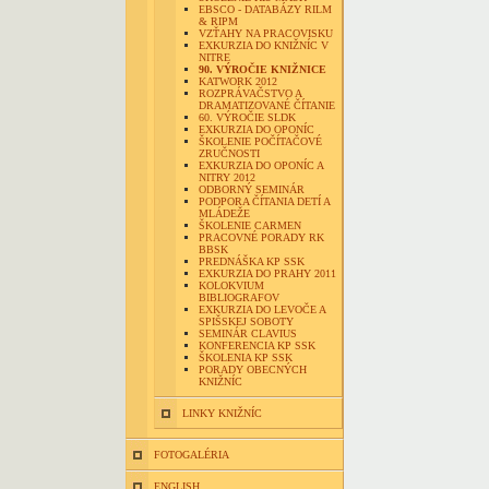
EBSCO - DATABÁZY RILM
& RIPM
VZŤAHY NA PRACOVISKU
EXKURZIA DO KNIŽNÍC V
NITRE
90. VÝROČIE KNIŽNICE
KATWORK 2012
ROZPRÁVAČSTVO A
DRAMATIZOVANÉ ČÍTANIE
60. VÝROČIE SLDK
EXKURZIA DO OPONÍC
ŠKOLENIE POČÍTAČOVÉ
ZRUČNOSTI
EXKURZIA DO OPONÍC A
NITRY 2012
ODBORNÝ SEMINÁR
PODPORA ČÍTANIA DETÍ A
MLÁDEŽE
ŠKOLENIE CARMEN
PRACOVNÉ PORADY RK
BBSK
PREDNÁŠKA KP SSK
EXKURZIA DO PRAHY 2011
KOLOKVIUM
BIBLIOGRAFOV
EXKURZIA DO LEVOČE A
SPIŠSKEJ SOBOTY
SEMINÁR CLAVIUS
KONFERENCIA KP SSK
ŠKOLENIA KP SSK
PORADY OBECNÝCH
KNIŽNÍC
LINKY KNIŽNÍC
FOTOGALÉRIA
ENGLISH