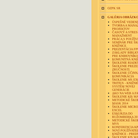
OZPK SR
GALÉRIA OBRÁZK
ÚSPEŠNÉ VEDENI
TVORBA A MANA
PROJEKTOV
ČASOVÝ A STRES
MANAŽMENT
PRÁCA S POUŽÍV
SEMINÁR PRE Š
KNIŽNICE
PREZENTÁCIA FP
ZÁKLADY BIBLIO
PRE KNIHOVNÍK
KOMUNITNÁ KNI
ŠKOLENIE RIADE
ŠKOLENIE PREZ
ZRUČNOSTI
ŠKOLENIE ÚČINN
KOMUNIKÁCIA
ŠKOLENIE MS EX
TRITIUS - KNIŽN
SYSTÉM NOVEJ
GENERÁCIE
AKO NA WEB A F
ŠKOLENIE KIS MA
METODICKÉ ŠKOL
MASK 2014
ŠKOLENIE MICR
EXCEL
EXKURZIA DO
RUŽOMBERKA 20
METODICKÉ ŠKO
MVS
KONFERENCIA KP
NOVÍ POUŽÍVATEL
KNIŽNICE - PRE
ŠKOLENIE KIS M