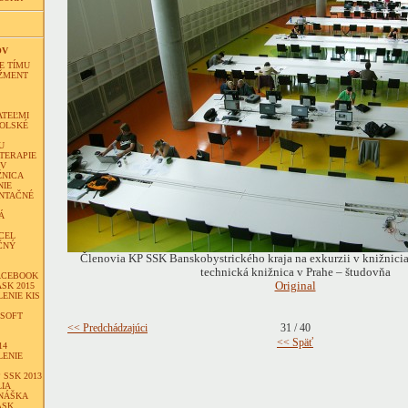
OV
E TÍMU
ŽMENT
ATEĽMI
KOLSKÉ
U
TERAPIE
OV
ŽNICA
NIE
ENTAČNÉ
Á
CEL
IČNÝ
Členovia KP SSK Banskobystrického kraja na exkurzii v knižnicia
technická knižnica v Prahe – študovňa
ACEBOOK
Original
SK 2015
ENIE KIS
OSOFT
<< Predchádzajúci
31 / 40
<< Späť
14
LENIE
 SSK 2013
IA
DNÁŠKA
ASK