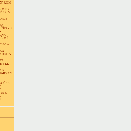
ZY RILM
COVISKU
IŽNÍC V
ŽNICE
 A
ČÍTANIE
K
ONÍC
AČOVÉ
ONÍC A
NÁR
 DETÍ A
EN
DY RK
SSK
AHY 2011
VOČE A
Y
S
 SSK
K
ÝCH