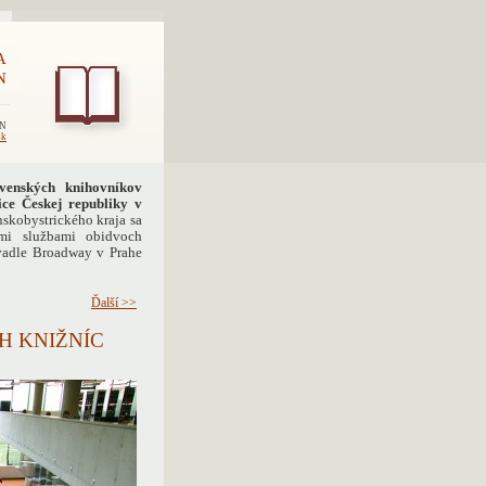
A
N
EN
sk
venských knihovníkov
ice Českej republiky v
kobystrického kraja sa
ými službami obidvoch
ivadle Broadway v Prahe
Ďalší >>
H KNIŽNÍC