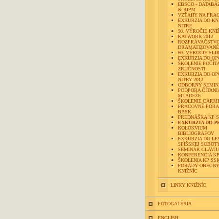
EBSCO - DATABÁ
& RIPM
VZŤAHY NA PRA
EXKURZIA DO KN
NITRE
90. VÝROČIE KNI
KATWORK 2012
ROZPRÁVAČSTVO
DRAMATIZOVANÉ 
60. VÝROČIE SLD
EXKURZIA DO OP
ŠKOLENIE POČÍT
ZRUČNOSTI
EXKURZIA DO OP
NITRY 2012
ODBORNÝ SEMI
PODPORA ČÍTANIA
MLÁDEŽE
ŠKOLENIE CARM
PRACOVNÉ PORA
BBSK
PREDNÁŠKA KP 
EXKURZIA DO PR
KOLOKVIUM
BIBLIOGRAFOV
EXKURZIA DO LE
SPIŠSKEJ SOBOT
SEMINÁR CLAVIU
KONFERENCIA KP
ŠKOLENIA KP SS
PORADY OBECN
KNIŽNÍC
LINKY KNIŽNÍC
FOTOGALÉRIA
ENGLISH