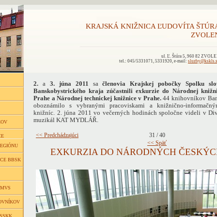
KRAJSKÁ KNIŽNICA ĽUDOVÍTA ŠTÚR
ZVOLE
ul. Ľ. Štúra 5, 960 82 ZVOL
tel.: 045/5331071, 5331920, e-mail:
sluzby@kskls.
2.
a
3. júna 2011
sa
členovia Krajskej pobočky Spolku slo
Banskobystrického kraja zúčastnili exkurzie do Národnej knižn
Prahe a Národnej technickej knižnice v Prahe.
44 knihovníkov Bans
oboznámilo s vybranými pracoviskami a knižnično-informačn
knižníc. 2. júna 2011 vo večerných hodinách spoločne videli v D
muzikál KAT MYDLÁŘ.
ĽOV
<< Predchádzajúci
31 / 40
CE
<< Späť
REGIÓNU
EXKURZIA DO NÁRODNÝCH ČESKÝC
ICE BBSK
 MVS
OVNÍKOV
 SSKK