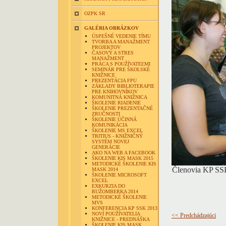
OZPK SR
GALÉRIA OBRÁZKOV
ÚSPEŠNÉ VEDENIE TÍMU
TVORBA A MANAŽMENT
PROJEKTOV
ČASOVÝ A STRES
MANAŽMENT
PRÁCA S POUŽÍVATEĽMI
SEMINÁR PRE ŠKOLSKÉ
KNIŽNICE
PREZENTÁCIA FPU
ZÁKLADY BIBLIOTERAPIE
PRE KNIHOVNÍKOV
KOMUNITNÁ KNIŽNICA
ŠKOLENIE RIADENIE
ŠKOLENIE PREZENTAČNÉ
ZRUČNOSTI
ŠKOLENIE ÚČINNÁ
KOMUNIKÁCIA
ŠKOLENIE MS EXCEL
TRITIUS - KNIŽNIČNÝ
SYSTÉM NOVEJ
GENERÁCIE
AKO NA WEB A FACEBOOK
ŠKOLENIE KIS MASK 2015
METODICKÉ ŠKOLENIE KIS
Členovia KP SSK 
MASK 2014
ŠKOLENIE MICROSOFT
EXCEL
EXKURZIA DO
RUŽOMBERKA 2014
METODICKÉ ŠKOLENIE
MVS
KONFERENCIA KP SSK 2013
NOVÍ POUŽÍVATELIA
<< Predchádzajúci
KNIŽNICE - PREDNÁŠKA
ŠKOLENIE KIS MASK