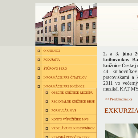
O KNIŽNICI
2.
a
3. júna 2
knihovníkov Ba
PODUJATIA
knižnice Českej 
ŠTÚROVO PERO
44 knihovníkov
pracoviskami a 
INFORMÁCIE PRE ČITATEĽOV
2011 vo večerný
INFORMÁCIE PRE KNIŽNICE
muzikál KAT M
OBECNÉ KNIŽNICE REGIÓNU
<< Predchádzajúci
REGIONÁLNE KNIŽNICE BBSK
EXKURZIA
FORMULÁR MVS
KONTO VÝPOŽIČIEK MVS
VZDELÁVANIE KNIHOVNÍKOV
KRAJSKÁ POBOČKA SSKK