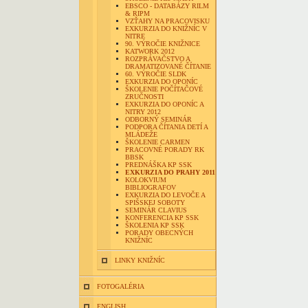
EBSCO - DATABÁZY RILM
& RIPM
VZŤAHY NA PRACOVISKU
EXKURZIA DO KNIŽNÍC V
NITRE
90. VÝROČIE KNIŽNICE
KATWORK 2012
ROZPRÁVAČSTVO A
DRAMATIZOVANÉ ČÍTANIE
60. VÝROČIE SLDK
EXKURZIA DO OPONÍC
ŠKOLENIE POČÍTAČOVÉ
ZRUČNOSTI
EXKURZIA DO OPONÍC A
NITRY 2012
ODBORNÝ SEMINÁR
PODPORA ČÍTANIA DETÍ A
MLÁDEŽE
ŠKOLENIE CARMEN
PRACOVNÉ PORADY RK
BBSK
PREDNÁŠKA KP SSK
EXKURZIA DO PRAHY 2011
KOLOKVIUM
BIBLIOGRAFOV
EXKURZIA DO LEVOČE A
SPIŠSKEJ SOBOTY
SEMINÁR CLAVIUS
KONFERENCIA KP SSK
ŠKOLENIA KP SSK
PORADY OBECNÝCH
KNIŽNÍC
LINKY KNIŽNÍC
FOTOGALÉRIA
ENGLISH