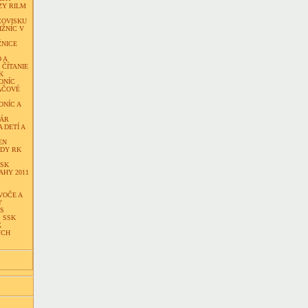
ZY RILM
COVISKU
IŽNÍC V
ŽNICE
 A
ČÍTANIE
K
ONÍC
AČOVÉ
ONÍC A
NÁR
 DETÍ A
EN
DY RK
SSK
AHY 2011
VOČE A
Y
S
 SSK
K
ÝCH