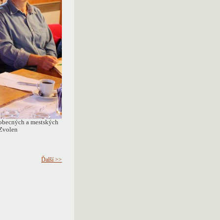
 obecných a mestských
 Zvolen
Ďalší >>