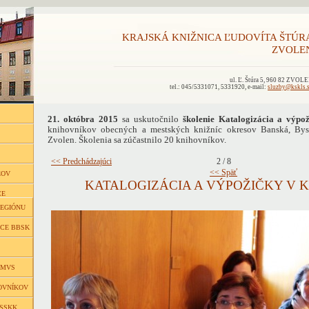
KRAJSKÁ KNIŽNICA ĽUDOVÍTA ŠTÚR
ZVOLE
ul. Ľ. Štúra 5, 960 82 ZVOL
tel.: 045/5331071, 5331920, e-mail:
sluzby@kskls.
21. októbra 2015
sa uskutočnilo
školenie Katalogizácia a výp
knihovníkov obecných a mestských knižníc okresov Banská, Byst
Zvolen. Školenia sa zúčastnilo 20 knihovníkov.
<< Predchádzajúci
2 / 8
<< Späť
ĽOV
KATALOGIZÁCIA A VÝPOŽIČKY V K
CE
REGIÓNU
ICE BBSK
 MVS
OVNÍKOV
 SSKK