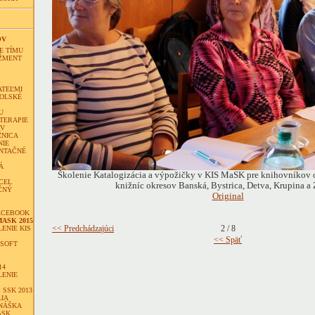
OV
E TÍMU
ŽMENT
ATEĽMI
KOLSKÉ
U
TERAPIE
OV
ŽNICA
NIE
ENTAČNÉ
Á
Školenie Katalogizácia a výpožičky v KIS MaSK pre knihovníkov
CEL
knižníc okresov Banská, Bystrica, Detva, Krupina a
IČNÝ
Original
ACEBOOK
ASK 2015
ENIE KIS
<< Predchádzajúci
2 / 8
<< Späť
OSOFT
14
LENIE
 SSK 2013
IA
DNÁŠKA
ASK