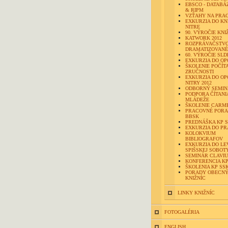
EBSCO - DATABÁ
& RIPM
VZŤAHY NA PRA
EXKURZIA DO KN
NITRE
90. VÝROČIE KNI
KATWORK 2012
ROZPRÁVAČSTVO
DRAMATIZOVANÉ 
60. VÝROČIE SLD
EXKURZIA DO OP
ŠKOLENIE POČÍT
ZRUČNOSTI
EXKURZIA DO OP
NITRY 2012
ODBORNÝ SEMI
PODPORA ČÍTANIA
MLÁDEŽE
ŠKOLENIE CARM
PRACOVNÉ PORA
BBSK
PREDNÁŠKA KP 
EXKURZIA DO PR
KOLOKVIUM
BIBLIOGRAFOV
EXKURZIA DO LE
SPIŠSKEJ SOBOT
SEMINÁR CLAVIU
KONFERENCIA KP
ŠKOLENIA KP SS
PORADY OBECN
KNIŽNÍC
LINKY KNIŽNÍC
FOTOGALÉRIA
ENGLISH