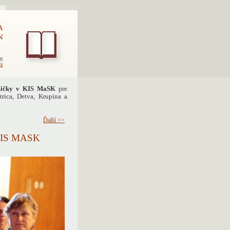
A
N
EN
sk
ožičky v KIS MaSK
pre
rica, Detva, Krupina a
Ďalší >>
IS MASK