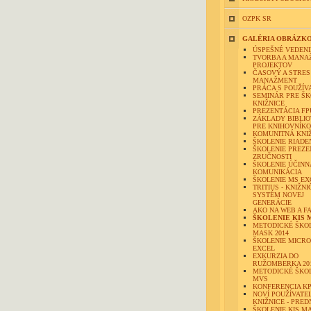
OZPK SR
GALÉRIA OBRÁZK
ÚSPEŠNÉ VEDENI
TVORBA A MANA
PROJEKTOV
ČASOVÝ A STRES
MANAŽMENT
PRÁCA S POUŽÍV
SEMINÁR PRE Š
KNIŽNICE
PREZENTÁCIA FP
ZÁKLADY BIBLIO
PRE KNIHOVNÍK
KOMUNITNÁ KNI
ŠKOLENIE RIADE
ŠKOLENIE PREZ
ZRUČNOSTI
ŠKOLENIE ÚČINN
KOMUNIKÁCIA
ŠKOLENIE MS EX
TRITIUS - KNIŽN
SYSTÉM NOVEJ
GENERÁCIE
AKO NA WEB A F
ŠKOLENIE KIS M
METODICKÉ ŠKOL
MASK 2014
ŠKOLENIE MICR
EXCEL
EXKURZIA DO
RUŽOMBERKA 20
METODICKÉ ŠKO
MVS
KONFERENCIA KP
NOVÍ POUŽÍVATEL
KNIŽNICE - PRE
ŠKOLENIE KIS M