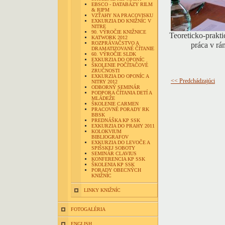
EBSCO - DATABÁZY RILM
& RIPM
VZŤAHY NA PRACOVISKU
EXKURZIA DO KNIŽNÍC V
NITRE
90. VÝROČIE KNIŽNICE
Teoreticko-prakti
KATWORK 2012
ROZPRÁVAČSTVO A
práca v rá
DRAMATIZOVANÉ ČÍTANIE
60. VÝROČIE SLDK
EXKURZIA DO OPONÍC
ŠKOLENIE POČÍTAČOVÉ
ZRUČNOSTI
EXKURZIA DO OPONÍC A
<< Predchádzajúci
NITRY 2012
ODBORNÝ SEMINÁR
PODPORA ČÍTANIA DETÍ A
MLÁDEŽE
ŠKOLENIE CARMEN
PRACOVNÉ PORADY RK
BBSK
PREDNÁŠKA KP SSK
EXKURZIA DO PRAHY 2011
KOLOKVIUM
BIBLIOGRAFOV
EXKURZIA DO LEVOČE A
SPIŠSKEJ SOBOTY
SEMINÁR CLAVIUS
KONFERENCIA KP SSK
ŠKOLENIA KP SSK
PORADY OBECNÝCH
KNIŽNÍC
LINKY KNIŽNÍC
FOTOGALÉRIA
ENGLISH