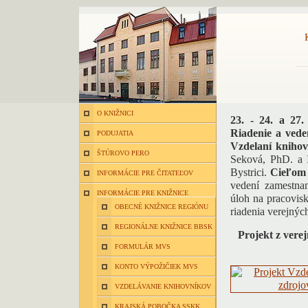
O KNIŽNICI
23. - 24. a 27.
Riadenie a vede
PODUJATIA
Vzdelaní knihovn
ŠTÚROVO PERO
Seková, PhD. a 
Bystrici.
Cieľom
INFORMÁCIE PRE ČITATEĽOV
vedení zamestnan
INFORMÁCIE PRE KNIŽNICE
úloh na pracovisk
OBECNÉ KNIŽNICE REGIÓNU
riadenia verejnýc
REGIONÁLNE KNIŽNICE BBSK
Projekt
z vere
FORMULÁR MVS
KONTO VÝPOŽIČIEK MVS
VZDELÁVANIE KNIHOVNÍKOV
KRAJSKÁ POBOČKA SSKK