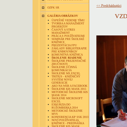
<< Predchádzajúci
OZPK SR
VZD
GALÉRIA OBRÁZKOV
ÚSPEŠNÉ VEDENIE TÍMU
TVORBA A MANAŽMENT
PROJEKTOV
ČASOVÝ A STRES
MANAŽMENT
PRÁCA S POUŽÍVATEĽMI
SEMINÁR PRE ŠKOLSKÉ
KNIŽNICE
PREZENTÁCIA FPU
ZÁKLADY BIBLIOTERAPIE
PRE KNIHOVNÍKOV
KOMUNITNÁ KNIŽNICA
ŠKOLENIE RIADENIE
ŠKOLENIE PREZENTAČNÉ
ZRUČNOSTI
ŠKOLENIE ÚČINNÁ
KOMUNIKÁCIA
ŠKOLENIE MS EXCEL
TRITIUS - KNIŽNIČNÝ
SYSTÉM NOVEJ
GENERÁCIE
AKO NA WEB A FACEBOOK
ŠKOLENIE KIS MASK 2015
METODICKÉ ŠKOLENIE KIS
MASK 2014
ŠKOLENIE MICROSOFT
EXCEL
EXKURZIA DO
RUŽOMBERKA 2014
METODICKÉ ŠKOLENIE
MVS
KONFERENCIA KP SSK 2013
NOVÍ POUŽÍVATELIA
KNIŽNICE - PREDNÁŠKA
ŠKOLENIE KIS MASK