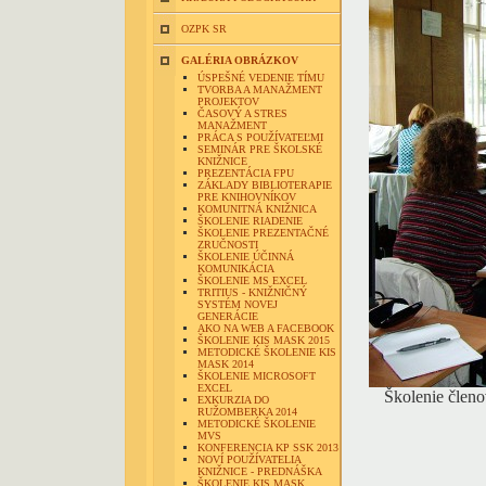
OZPK SR
GALÉRIA OBRÁZKOV
ÚSPEŠNÉ VEDENIE TÍMU
TVORBA A MANAŽMENT
PROJEKTOV
ČASOVÝ A STRES
MANAŽMENT
PRÁCA S POUŽÍVATEĽMI
SEMINÁR PRE ŠKOLSKÉ
KNIŽNICE
PREZENTÁCIA FPU
ZÁKLADY BIBLIOTERAPIE
PRE KNIHOVNÍKOV
KOMUNITNÁ KNIŽNICA
ŠKOLENIE RIADENIE
ŠKOLENIE PREZENTAČNÉ
ZRUČNOSTI
ŠKOLENIE ÚČINNÁ
KOMUNIKÁCIA
ŠKOLENIE MS EXCEL
TRITIUS - KNIŽNIČNÝ
SYSTÉM NOVEJ
GENERÁCIE
AKO NA WEB A FACEBOOK
ŠKOLENIE KIS MASK 2015
METODICKÉ ŠKOLENIE KIS
MASK 2014
ŠKOLENIE MICROSOFT
EXCEL
Školenie člen
EXKURZIA DO
RUŽOMBERKA 2014
METODICKÉ ŠKOLENIE
MVS
KONFERENCIA KP SSK 2013
NOVÍ POUŽÍVATELIA
KNIŽNICE - PREDNÁŠKA
ŠKOLENIE KIS MASK