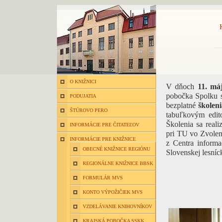
O KNIŽNICI
V dňoch
11. má
pobočka Spolku 
PODUJATIA
bezplatné
školen
ŠTÚROVO PERO
tabuľkovým edi
Školenia sa reali
INFORMÁCIE PRE ČITATEĽOV
pri TU vo Zvolen
INFORMÁCIE PRE KNIŽNICE
z Centra inform
OBECNÉ KNIŽNICE REGIÓNU
Slovenskej lesníc
REGIONÁLNE KNIŽNICE BBSK
FORMULÁR MVS
KONTO VÝPOŽIČIEK MVS
VZDELÁVANIE KNIHOVNÍKOV
KRAJSKÁ POBOČKA SSKK