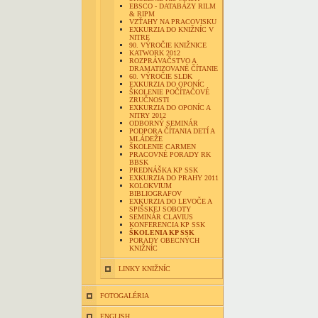
EBSCO - DATABÁZY RILM
& RIPM
VZŤAHY NA PRACOVISKU
EXKURZIA DO KNIŽNÍC V
NITRE
90. VÝROČIE KNIŽNICE
KATWORK 2012
ROZPRÁVAČSTVO A
DRAMATIZOVANÉ ČÍTANIE
60. VÝROČIE SLDK
EXKURZIA DO OPONÍC
ŠKOLENIE POČÍTAČOVÉ
ZRUČNOSTI
EXKURZIA DO OPONÍC A
NITRY 2012
ODBORNÝ SEMINÁR
PODPORA ČÍTANIA DETÍ A
MLÁDEŽE
ŠKOLENIE CARMEN
PRACOVNÉ PORADY RK
BBSK
PREDNÁŠKA KP SSK
EXKURZIA DO PRAHY 2011
KOLOKVIUM
BIBLIOGRAFOV
EXKURZIA DO LEVOČE A
SPIŠSKEJ SOBOTY
SEMINÁR CLAVIUS
KONFERENCIA KP SSK
ŠKOLENIA KP SSK
PORADY OBECNÝCH
KNIŽNÍC
LINKY KNIŽNÍC
FOTOGALÉRIA
ENGLISH