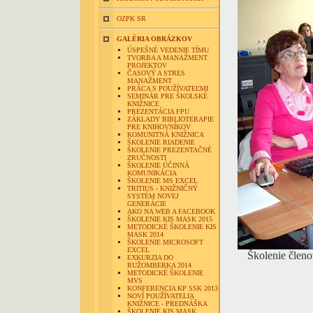
OZPK SR
GALÉRIA OBRÁZKOV
ÚSPEŠNÉ VEDENIE TÍMU
TVORBA A MANAŽMENT
PROJEKTOV
ČASOVÝ A STRES
MANAŽMENT
PRÁCA S POUŽÍVATEĽMI
SEMINÁR PRE ŠKOLSKÉ
KNIŽNICE
PREZENTÁCIA FPU
ZÁKLADY BIBLIOTERAPIE
PRE KNIHOVNÍKOV
KOMUNITNÁ KNIŽNICA
ŠKOLENIE RIADENIE
ŠKOLENIE PREZENTAČNÉ
ZRUČNOSTI
ŠKOLENIE ÚČINNÁ
KOMUNIKÁCIA
ŠKOLENIE MS EXCEL
TRITIUS - KNIŽNIČNÝ
SYSTÉM NOVEJ
GENERÁCIE
AKO NA WEB A FACEBOOK
ŠKOLENIE KIS MASK 2015
METODICKÉ ŠKOLENIE KIS
MASK 2014
ŠKOLENIE MICROSOFT
EXCEL
Školenie člen
EXKURZIA DO
RUŽOMBERKA 2014
METODICKÉ ŠKOLENIE
MVS
KONFERENCIA KP SSK 2013
NOVÍ POUŽÍVATELIA
KNIŽNICE - PREDNÁŠKA
ŠKOLENIE KIS MASK