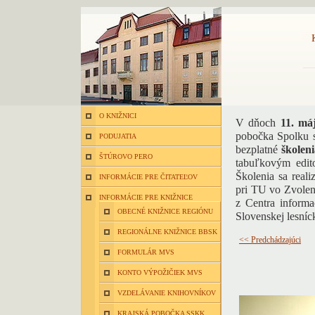
O KNIŽNICI
V dňoch
11. má
pobočka Spolku 
PODUJATIA
bezplatné
školen
ŠTÚROVO PERO
tabuľkovým edi
Školenia sa reali
INFORMÁCIE PRE ČITATEĽOV
pri TU vo Zvolen
INFORMÁCIE PRE KNIŽNICE
z Centra inform
OBECNÉ KNIŽNICE REGIÓNU
Slovenskej lesníc
REGIONÁLNE KNIŽNICE BBSK
<< Predchádzajúci
FORMULÁR MVS
KONTO VÝPOŽIČIEK MVS
VZDELÁVANIE KNIHOVNÍKOV
KRAJSKÁ POBOČKA SSKK