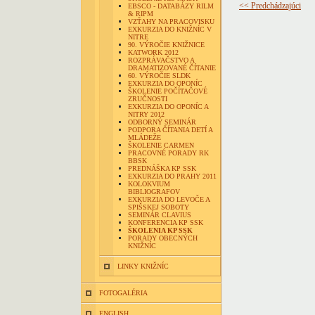
<< Predchádzajúci
EBSCO - DATABÁZY RILM
& RIPM
VZŤAHY NA PRACOVISKU
EXKURZIA DO KNIŽNÍC V
NITRE
90. VÝROČIE KNIŽNICE
KATWORK 2012
ROZPRÁVAČSTVO A
DRAMATIZOVANÉ ČÍTANIE
60. VÝROČIE SLDK
EXKURZIA DO OPONÍC
ŠKOLENIE POČÍTAČOVÉ
ZRUČNOSTI
EXKURZIA DO OPONÍC A
NITRY 2012
ODBORNÝ SEMINÁR
PODPORA ČÍTANIA DETÍ A
MLÁDEŽE
ŠKOLENIE CARMEN
PRACOVNÉ PORADY RK
BBSK
PREDNÁŠKA KP SSK
EXKURZIA DO PRAHY 2011
KOLOKVIUM
BIBLIOGRAFOV
EXKURZIA DO LEVOČE A
SPIŠSKEJ SOBOTY
SEMINÁR CLAVIUS
KONFERENCIA KP SSK
ŠKOLENIA KP SSK
PORADY OBECNÝCH
KNIŽNÍC
LINKY KNIŽNÍC
FOTOGALÉRIA
ENGLISH